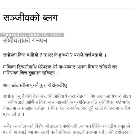
सञ्जीवको ब्लग
Thursday, June 25, 2026
संघीयताको गन्थन
संघीयता किन चाहियो ? नभएर के हुन्थ्यो ? यसले खर्च बढायो ।

माथिका टिप्पणीमाथि धेरैपटक धेरै माध्यमबाट आफ्ना विचार राखियो तर 
मानिसको चित्त बुझाउन सकिएन ।

आज छोटकरीमा पुरानै कुरा दोहोर्‍याउँदैछु ।
संघीयता कुनै पनि देशका लागि अनिवार्य कुरा होइन । नेपालका लागि पनि होइन
। संघीयताले आर्थिक विकास वा सामाजिक प्रगति-उन्नति सुनिश्चित गर्छ भनेर
नेपालमा अपनाइएको होइन । विकसित र अविकसित दुवै खाले देशहरूमा संघीय
प्रणाली छ ।
मधेश आन्दोलनको विशेष जोडबल र माओवादी लगायत विभिन्न जातीय समूहको
पुरानो मागलाई ध्यानमा राख्दै नयाँ संविधान बनाउने क्रममा सबै जाति र क्षेत्रका