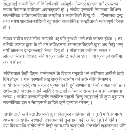
समूहलाई राजनीतिक नीतिनिर्णयको अर्थपूर्ण अधिकार प्रदान गर्ने उपायका
रूपमा नेपालमा संघीयता अपनाइएको हो । संघीय प्रणाली नेपालका विभिन्न
राजनीतिक शक्तिहरूबिचको सम्झौता र सहमतिको बिन्दु हो । हिंसात्मक द्वन्द्व
तथा मधेश आन्दोलनपछिको बहुपक्षीय राजनीतिक सम्झौताको महत्त्वपूर्ण हिस्सा
हो ।
नेपाल संघीय प्रणालीमा नगएको भए पनि हुन्थ्यो भन्ने तर्क जायज होला । तर,
उत्तिकै जायज कुरा के हो भने संविधानमा अपनाइसकिएको कुरा अब फेर्छु भन्नु
नयाँ खालका द्वन्द्वहरूलाई निम्ता दिनु हो । संसारका कतिपय सबल र
लोकतान्त्रिक देशहरू संघीय प्रणालीबाट चलेका छन् । यो प्रणाली आफैँमा
खराब होइन ।
'संघीयताले केही दिएन' भन्नेहरूले के विचार गर्नुपर्‍यो भने संघीयता आफैँले केही
दिने होइन । यस प्रणालीलाई राम्ररी उपयोग गर्न सके नीति निर्माण र
कार्यान्वयन प्रक्रिया सरल र प्रभावकारी हुने सम्भावना थियो र अझ पनि छ ।
संघीयताले वास्तवमा सबै जाति र समूलाई अधिकार सम्पन्न बनाउने सम्भावना
राख्छ । संघीय प्रणालीप्रति सशंकित पहाडी हिन्दु समूहलाई यो कुरा बुझाउन
राजनीतिक दल र नेताहरूले कहिलै कुनै प्रयास गरेनन् ।
संघीयताले खर्च बढाउँछ भन्ने कुरा बिलकुल वाहियात हो । कुनै पनि सामान्य
अध्ययनले संघीय प्रणाली एकात्मकको तुलनामा बढी खर्चिलो हुने देखिँदैन ।
यस विषयमाथि सेतोपाटीले केही समयअघि चलाएको अन्तर्वार्ता शृङ्खलामा पनि