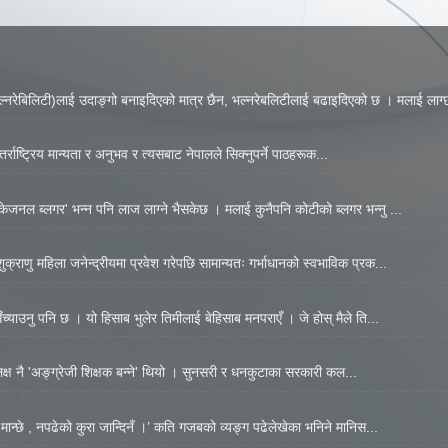
नरेबिलिटी)लाई उदाङ्गो बनाइदिएको मात्र छैन, भल्नरेबलिटीलाई बढाइदिएको छ । मलाई लाग्छ
्राष्ट्रिय मान्यता र अनुभव र त्यसबाट नेपालले सिक्नुपर्ने पाठहरूक...
जनल ब्लगर' भन्न पनि लाज लाग्ने भैसकेछ । मलाई कुनैपनि कोटीको ब्लगर भन्नु ...
्राणु महिला जनेन्द्रीयमा प्रवेश गरेपछि सामान्यतः गर्भाधानको स्वभाविक प्रक...
्याउनु पनि छ । यो हिसाब भुलेर तिमीलाई बेहिसाब मनपराएँ । जे होस् मैले ति...
 लक्ष नै 'अङ्ग्रेजी शिक्षक बन्ने' थियो । सुनसरी र धनकुटाका सरकारी कल...
मान्छे , नपढेको कुरा जान्दिनँ ।’ कति गजबको व्यङ्ग पढेलेखेका भनिने मानिस...