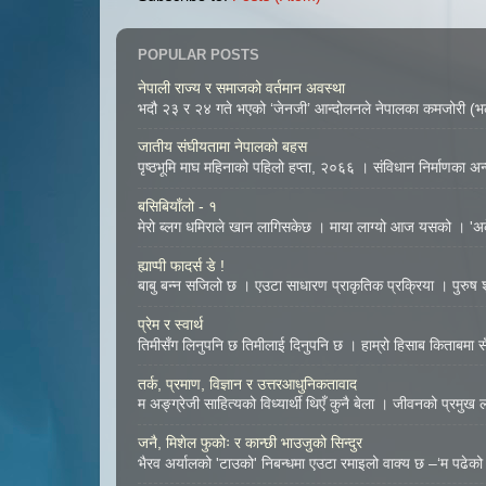
POPULAR POSTS
नेपाली राज्य र समाजको वर्तमान अवस्था
भदौ २३ र २४ गते भएको ‘जेनजी’ आन्दोलनले नेपालका कमजोरी (भल्
जातीय संघीयतामा नेपालको बहस
पृष्ठभूमि माघ महिनाको पहिलो हप्ता, २०६६ । संविधान निर्माणका अन्तर
बसिबियाँलो - १
मेरो ब्लग धमिराले खान लागिसकेछ । माया लाग्यो आज यसको । 'अके
ह्याप्पी फादर्स डे !
बाबु बन्न सजिलो छ । एउटा साधारण प्राकृतिक प्रक्रिया । पुरुष शुक
प्रेम र स्वार्थ
तिमीसँग लिनुपनि छ तिमीलाई दिनुपनि छ । हाम्रो हिसाब किताबमा सँच
तर्क, प्रमाण, विज्ञान र उत्तरआधुनिकतावाद
म अङ्ग्रेजी साहित्यको विध्यार्थी थिएँ कुनै बेला । जीवनको प्रमुख
जनै, मिशेल फुकोः र कान्छी भाउजुको सिन्दुर
भैरव अर्यालको 'टाउको' निबन्धमा एउटा रमाइलो वाक्य छ –‘म पढेको 