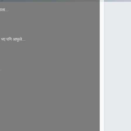
ाला...
 भए पनि आफूले...
.