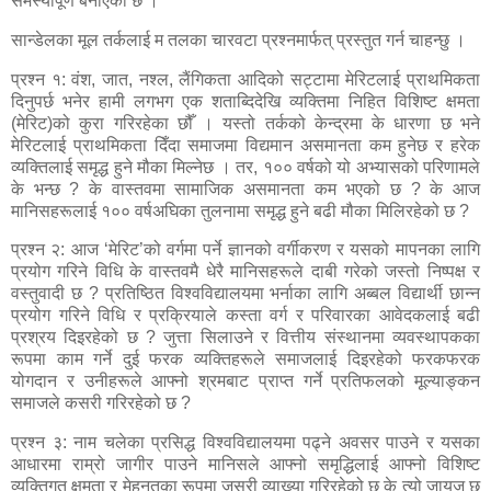
समस्यापूर्ण बनाएको छ ।
सान्डेलका मूल तर्कलाई म तलका चारवटा प्रश्नमार्फत् प्रस्तुत गर्न चाहन्छु ।
प्रश्न १: वंश, जात, नश्ल, लैंगिकता आदिको सट्टामा मेरिटलाई प्राथमिकता
दिनुपर्छ भनेर हामी लगभग एक शताब्दिदेखि व्यक्तिमा निहित विशिष्ट क्षमता
(मेरिट)को कुरा गरिरहेका छौँ । यस्तो तर्कको केन्द्रमा के धारणा छ भने
मेरिटलाई प्राथमिकता दिँदा समाजमा विद्यमान असमानता कम हुनेछ र हरेक
व्यक्तिलाई समृद्ध हुने मौका मिल्नेछ । तर, १०० वर्षको यो अभ्यासको परिणामले
के भन्छ ? के वास्तवमा सामाजिक असमानता कम भएको छ ? के आज
मानिसहरूलाई १०० वर्षअघिका तुलनामा समृद्ध हुने बढी मौका मिलिरहेको छ ?
प्रश्न २: आज ‘मेरिट’को वर्गमा पर्ने ज्ञानको वर्गीकरण र यसको मापनका लागि
प्रयोग गरिने विधि के वास्तवमै धेरै मानिसहरूले दाबी गरेको जस्तो निष्पक्ष र
वस्तुवादी छ ? प्रतिष्ठित विश्वविद्यालयमा भर्नाका लागि अब्बल विद्यार्थी छान्न
प्रयोग गरिने विधि र प्रक्रियाले कस्ता वर्ग र परिवारका आवेदकलाई बढी
प्रश्रय दिइरहेको छ ? जुत्ता सिलाउने र वित्तीय संस्थानमा व्यवस्थापकका
रूपमा काम गर्ने दुई फरक व्यक्तिहरूले समाजलाई दिइरहेको फरकफरक
योगदान र उनीहरूले आफ्नो श्रमबाट प्राप्त गर्ने प्रतिफलको मूल्याङ्कन
समाजले कसरी गरिरहेको छ ?
प्रश्न ३: नाम चलेका प्रसिद्ध विश्वविद्यालयमा पढ्ने अवसर पाउने र यसका
आधारमा राम्रो जागीर पाउने मानिसले आफ्नो समृद्धिलाई आफ्नो विशिष्ट
व्यक्तिगत क्षमता र मेहनतका रूपमा जसरी व्याख्या गरिरहेको छ के त्यो जायज छ