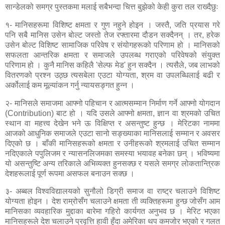
सान्डेलको समग्र पुस्तकमा मलाई सबैभन्दा चित्त बुझेको केही कुरा तल राख्दैछुः
१- मानिसहरूमा विशिष्ट क्षमता र गुण नहुने होइन । जस्तै, जति प्रयास गरे
पनि
सबै मानिस उसेन बोल्ट जस्तो तेज रफ्तारमा दौडन सक्दैनन् । तर, हरेक
उसेन बोल्ट विशिष्ट सामाजिक परिवेष र संयोगहरूको परिणाम हो । मानिसको
सफलता आन्तरिक क्षमता र समाजले उपलब्ध गराएको परिवेषको संयुक्त
परिणाम हो । कुनै मानिस कहिलै 'सेल्फ मेड' हुन सक्दैन । त्यसैले, जब लाभको
वितरणको प्रश्न उठ्छ त्यसबेला एउटा योग्यता, श्रम वा उपलब्धिलाई बढी र
अर्कोलाई कम मूल्यांकन गर्नु न्यायसङ्गत हुन्न ।
२- मानिसले समाजमा आफ्नो पहिचान र आत्मसम्मान निर्माण गर्ने आफ्नो योगदान
(Contribution) बाट हो । यदि उसले आफ्नो क्षमता, ज्ञान वा श्रमको उचित
स्थान वा महत्त्व देखेन भने ऊ विक्षिप्त र असन्तुष्ट हुन्छ । मेरिटका नाममा
आजको आधुनिक समाजले एउटा सानो सङ्ख्याका मानिसलाई सम्मान र अवसर
दिएको छ । बाँकी मानिसहरूको क्षमता र उनीहरूको श्रमलाई उचित सम्मान
नदिएकाले पपुलिजम र न्यासनलिजमका समस्या भयावह बनेका छन् । भविष्यमा
यो असन्तुष्टि अन्य तरिकाले अभिव्यक्त हुनसक्छ र यसले समग्र लोकतान्त्रिक
देशहरूलाई पूर्ण रूपमा असफल बनाउन सक्छ ।
३- अब्बल विश्वविद्यालयको सुनौलो डिग्री समाज वा राष्ट्र चलाउने विशिष्ट
योग्यता होइन । देश राम्रोसँग चलाउने क्षमता ती व्यक्तिहरूमा हुन्छ जोसँग आम
मानिसका व्यवहारिक मुद्दाका बारेमा गहिरो कार्यगत अनुभव छ । मेरिट भएका
मानिसहरूले देश चलाउने प्रवृत्ति हावी हुँदा अमेरिका थप कमजोर भएको र गलत