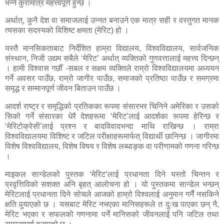
भन्ने कुरामात्र महत्त्वपूर्ण हुन्छ ।
अर्थात्, कुनै देश वा समाजलाई उन्नत बनाउने एक मात्र सही र वस्तुगत मानक
त्यसका सदस्यको विशिष्ट क्षमता (मेरिट) हो ।
यस्तै मानसिकताबाट निर्देशित हाम्रा विद्यालय, विश्वविद्यालय, सार्वजनिक
संस्थान, निजी उद्यम सबैले ‘मेरिट’ अर्थात् व्यक्तिको गुणवत्तालाई महत्त्व दिन्छन्
। हामी विश्वास गर्छौँ -सबल र सक्षम व्यक्तिले राम्रो विश्वविद्यालयमा अध्ययन
गर्ने अवसर पाउँछ, राम्रो जागीर पाउँछ, समाजको प्रतिष्ठा पाउँछ र समग्रमा
समृद्ध र सम्मानपूर्ण जीवन बिताउन पाउँछ ।
आदर्श राष्ट्र र समृद्धिको प्रतिकका रूपमा संसारभर चिनिने अमेरिका र उसको
सिको गर्ने संसारका धेरै देशहरूमा ‘मेरिट’लाई आदर्शका रूपमा हेरिन्छ र
‘मेरिटोक्रेसी’लाई प्रश्न र बादविवादभन्दा माथि राखिन्छ । राम्रा
विश्वविद्यालयमा विशिष्ट र जटिल परीक्षाहरूमार्फत् विद्यार्थी छानिन्छ । जागीरमा
विशेष विश्वविद्यालय, विशेष विषय र विशेष लब्धाङ्क वा परीणामको गणना गरिन्छ
।
माइकल सान्डेलको पुस्तक ‘मेरिट’लाई प्रधानता दिने यस्तो चिन्तन र
प्रवृत्तिविको सशक्त अनि बृहत् आलोचना हो । यो पुस्तकमा सान्डेल भन्छन्
मेरिटलाई प्रधानता दिने सोचले आजको हाम्रो विश्वलाई अनुमान गर्नै नसकिने
क्षति पुर्‍याएको छ । यसबाट मेरिट नभएका मानिसहरूले त दुःख पाएका छन् नै,
मेरिट भएका र सफलको गणनामा पर्ने मानिसको जीवनलाई पनि जटिल तथा