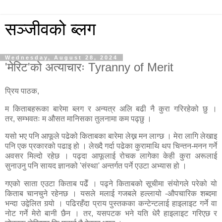
सञ्जीवको ब्लग
Wednesday, August 28, 2024
'मेरिट'को अत्याचारः Tyranny of Merit
प्रिय पाठक,
म किताबहरूका बारेमा ब्लग र अन्यत्र अलि बढी नै कुरा गरिरहेको छु ।
तर,
सम्भवतः म औसत मानिसका तुलनामा कम पढ्छु ।
यसो भए पनि आफूले पढेको किताबका बारेमा लेख्न मन लाग्छ । मेरा लागि लेखाइ
पनि एक प्रकारको पढाइ हो । लेख्दै गर्दा पढेका कुरामाथि थप चिन्तन-मनन गर्ने
अवसर मिल्दो रहेछ । पढ्दा आफूलाई रोचक लागेका केही कुरा अरूलाई
सुनाउनु पनि सायद ज्ञानको 'संस्था' अन्तर्गत पर्ने एउटा अभ्यास हो ।
गएको साता एउटा किताब पढेँ । पढ्ने किताबको सूचीमा संयोगले परेको यो
किताब चानचुने रहेनछ । यसले मलाई गजबले हल्लायो -औपचारिक शब्दमा
भन्दा उद्वेलित गर्‍यो । पढिरहँदा प्राय पुस्तकका कन्टेन्टलाई हाइलाइट गर्ने वा
नोट गर्ने मेरो बानी छैन । तर, यसपटक भने यति धेरै हाइलाइट गरिएछ र