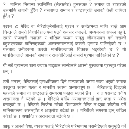
? मानिस नितान्त स्वनिर्मित (सेल्फमेड) हुनसक्छ ? समाज वा राष्ट्रको
उसमाथि लगानी हुँदैन ? यसबापत समाज र राष्ट्रप्रति उसको केही दायित्व
हुँदैन ?
प्रश्न ४: मेरिट वा मेरिटोक्रेसीलाई प्रश्न र सन्देहभन्दा माथि राख्ने आम
चिन्तनले राम्रो विश्वविद्यालयमा पढ्ने अवसर नपाउने, अध्ययनमा सफल नहुने,
राम्रो रोजगारी नपाउने र भौतिक रूपमा समृद्ध जीवनयापन गर्न नसक्ने
बहुसङ्ख्यक मानिसहरूको आत्मसम्मानलाई कसरी प्रभाव पारिरहेको छ ?
यसबाट उनीहरूमा कस्तो मानसिकताको विकास भइरहेको छ ? यो
मानसिकताले आजको समाज र राजनीतिलाई कसरी प्रभाव पारिरहेको छ ?
यी सबै प्रश्नका खरा जवाफ माइकल सान्डेलले आफ्नो पुस्तकमा प्रस्तुत गरेका
छन् ।
उनी भन्छन् -मेरिटलाई प्राथमिकता दिने मान्यताको जगमा खडा भएको समाज
वस्तुगत रूपमा गलत र मानवीय रूपमा अन्यायपूर्ण छ । मेरिटलाई दिइएको
महत्त्वले समाज वा राष्ट्रलाई समग्रमा फाइदा भएको छैन । न त यसबाट वर्गीय
असमानता नै घटेको छ । मेरिटले वर्गीय असमानतालाई झन् कडा र अभेद्य
बनाएको छ । मेरिटले सिर्जना गरेको विभाजनले मेरिट नभएका कोटीमा पर्ने
मानिसहरूमा असन्तुष्टि र आक्रोश बढेको छ । गरिबीको समस्या झन् जटिल
बनेको छ । अशान्ति र अराजकता बढेको छ ।
आफू र आफ्नो पेशा, व्यवसायलाई ‘मेरिट’को परिभाषामा नसमेटिएको अनुभूति गर्ने