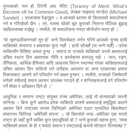
पुस्तकको नाम हो टिरेनी अफ मेरिट (
Tyranny of Merit: What’s
Become oft he Common Good)
, लेखक माइकल सान्डेल
(Michael
Sandel)
। प्रकाशक पेङ्गुइन । म आजको ब्लगमा
यो किताबको समालोचना
गर्न त गरिरहेको छैन । तर, यसमा रहेको मूल कुराको नितान्त मौलिक बुझाइ
यहाँहरूसमक्ष राख्नेछु । त्यसैले, यो समालोचना नभएर मोनोलोग मात्र हो ।
‘यो भूमण्डलीकरणको युग हो’ भन्ने क्लिसेबाट वर्णन गरिने आजको युगमा हामी
व्यक्तिको संभावना र क्षमताका कुरा गर्छौँ । हामी सोच्छौं (वा भन्ने गर्छौं) –‘हरेक
व्यक्तिसँग विशिष्ट क्षमता हुन्छ । समाज वा राज्यले व्यक्तिको यस्तो क्षमतालाई
उचित स्थान दिन आवश्यक नीति र कार्यक्रम बनाउनु पर्छ । जात, रङ्ग,
लैंगिकता, आर्थिक हैसियत आदि आधारमा विपन्न स्थानमा परेका व्यक्तिहरूलाई
उचित अवसर दिन सकियो भने उनीहरू अध्ययन वा अन्य प्रकारका क्षमता
विकासबाट आफ्नो वर्ग परिवर्तन गर्न सक्षम हुन्छन् । त्यसैले, राज्यको जिम्मेवारी
भनेको सबैलाई समान अवसर उपलब्ध गराउने हो र मानिसहरूलाई वर्ग परिवर्तन
गर्ने मौका र अधिकार दिने हो ।’
आधुनिक र सम्पन्न राष्ट्र संयुक्त राज्य अमेरिका, लाई यो मान्यताको जननी
मानिन्छ । बिना कुनै अवरोध हरेक व्यक्तिले आफ्नो क्षमतालाई समृद्धिमा बदल्ने
अवसर दिने राष्ट्रका रूपमा चिनिएको अमेरिका एउटा प्रचलित क्लिसेबाट
संसारभर चिनिन्छ ‘अमेरिकी सपना’ । यो क्लिसेले भन्छ -अमेरिका एक यस्तो
राष्ट्र हो जहाँ कुनै व्यक्ति कुन पृष्ठभूमिको हो ? भन्ने कुराको महत्त्व हुन्न, ‘त्यस
व्यक्तिको क्षमता के हो र यसले समाज र राष्ट्रलाई कस्तो योगदान दिनसक्छ ?’