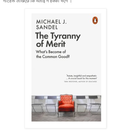
नोटहरू लेखिएछ कि मलाई नै हेक्का भएन ।