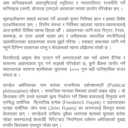
आम मानिसहरूको असन्तुष्टिलाई पपुलिस्ट र न्यासनलिस्ट राजनीति गर्ने
मानिसहरू (जस्तै, डोनाल्ड ट्रम्प)ले अवसरका रूपमा उपयोग गरिरहेका छन् ।
भूमण्डलीकरण शब्दले व्याख्या गर्ने आजको युगमा निश्चित ज्ञान र क्षमता विशेष
प्राथमिकतामा छन् । वित्तीय संस्था र निश्चित खालका व्यापार-व्यवसायलाई
आज हामीले विशिष्ट महत्त्व दिएका छौँ । उदाहरणका लागि वाल स्ट्रिट, टेस्ला,
सामसङ्, वा एपल आदर्श भएका छन् र उनीहरूका व्यापारिक रणनीतिलाई
उद्यमशीलताका उदाहरणका रूपमा बुझ्ने गरिन्छ । यसबाट समाजका लागि नभै
नहुने विभिन्न प्रकारका वस्तु र सेवाहरूको महत्त्व ओझेलमा परेको छ ।
बिरामीलाई अमूल्य सेवा प्रदान गर्ने अस्पतालको एक नर्स आफ्ना दैनिक र
सामानय आवश्यकता पुरा गर्न सङ्घर्ष गरिरहेको छ, कुनै बैंकमा जागीर गर्ने
व्यवस्थापक सामान्य श्रमीकका तुलनामा ३००० गुना बढी पारिश्रमिक पाउन
सफल छ ।
सान्डेल
अमेरिकाका नाम चलेका राजनीतक दर्शनशास्त्री
(Political
philosopher)
रहेछन् । सामाजिक न्यायका विषयमा उनको दखल रहेछ । यो
किताबमा पनि उनले श्रमको मूल्य निर्धारण गर्ने जिम्मा
बजारलाई दिनुपर्छ भन्ने
प्रसिद्ध दार्शनिक फ्रिदरिख हायेक (
Friederich Hayek)
र उदारवादका
प्रखर दार्शनिक जोन रल्स
(John Rawls)
का धारणालाई विस्तृत रूपमा
केलाएका छन् । सान्डेलले उनीहरू दुबैका धारणामा श्रमको मूल्यका बारेमा
रहेका समस्यालाई केलाउँदै ‘मेरिट’बाट नियन्त्रित वर्तमान अमेरिकाको दुखद्
तस्वीर किताबमा प्रस्तुत गरेका छन् ।