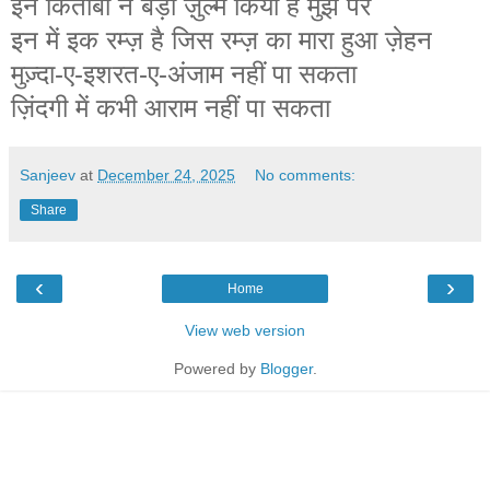
इन
किताबों
ने
बड़ा
ज़ुल्म
किया
है
मुझ
पर
इन
में
इक
रम्ज़
है
जिस
रम्ज़
का
मारा
हुआ
ज़ेहन
मुज़्दा
-
ए
-
इशरत
-
ए
-
अंजाम
नहीं
पा
सकता
ज़िंदगी
में
कभी
आराम
नहीं
पा
सकता
Sanjeev
at
December 24, 2025
No comments:
Share
‹
›
Home
View web version
Powered by
Blogger
.