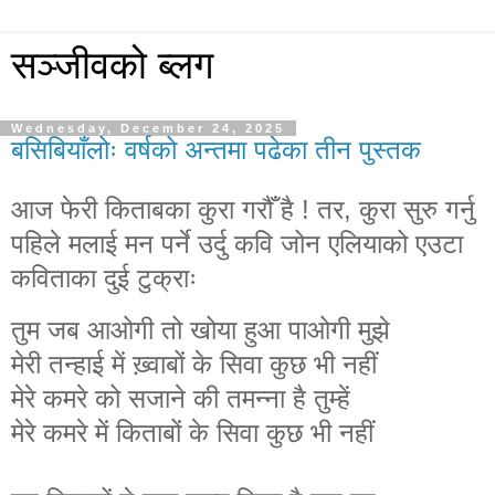
सञ्जीवको ब्लग
Wednesday, December 24, 2025
बसिबियाँलोः वर्षको अन्तमा पढेका तीन पुस्तक
आज फेरी किताबका कुरा गरौँ है ! तर
,
कुरा सुरु गर्नु
पहिले मलाई मन पर्ने उर्दु कवि जोन एलियाको एउटा
कविताका दुई टुक्राः
तुम
जब
आओगी
तो
खोया
हुआ
पाओगी
मुझे
मेरी
तन्हाई
में
ख़्वाबों
के
सिवा
कुछ
भी
नहीं
मेरे
कमरे
को
सजाने
की
तमन्ना
है
तुम्हें
मेरे
कमरे
में
किताबों
के
सिवा
कुछ
भी
नहीं