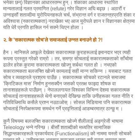
भनेका छन्) विज्ञानका आधारस्तम्भ हुन् । शंकाका आधारमा स्थापित
मान्यतालाई गलत प्रमाणित (refute) गरेर विज्ञान अघि बढ्छ । अठारौं र
उन्नाइसौं शताव्दीमा युरोपियनहरूले चर्च, संभ्रान्त वर्ग र राजतन्त्रप्रति शंका र
अविश्वास (नकारात्मकता) नराखेका भए आज युरोपले ज्ञान र विज्ञानका क्षेत्रमा
यति धेरै प्रगति हासिल गर्न सक्ने थिएन होला ।
२. के 'सकारात्मक सोच'ले समाजलाई उन्नत बनाउने हो ?!
हैन । मानिसले आफूले देखेका सकारात्मक कुराहरूलाई इमानदार भएर त्यही
रूपमा प्रस्तुत गरेको राम्रो । तर, समग्र सोचलाई सकारात्मकताको साँचोमा
ढालेर हरेक कुरामा सकारात्मकता खोज्नु सर्बथा गलत हो । नभएको
सकारात्मकता बलजफ्ति खोज्ने कामलाई सही मान्न सकिन्न । यसबाट गलत
सोच र व्यवहारले प्रश्रय पाउँछ । सकारात्मक सोचको रटानले समाजमा
'क्रिटिकल मास' निर्माण हुनसक्दैन जसको प्रतक्ष फाइदा शोषक वा
तानाशाहहरूले पाउँछन् । नेपाललगायत विश्वका विभिन्न देशमा सकारात्मक
सोचलाई तानाशाहहरूले थेगो बनाएको देखिन्छ ताकि उनीहरूका गलत नीति र
गतिविधिमाथि कसैले प्रश्न नउठाओस् । सोसल मिडियामा पनि सकारात्मक
सोचलाई निरपेक्षरूपमा समर्थन गर्ने प्रवृत्तिलाई आडम्बरमात्र ठान्छु म ।
कुनै विषयमा बलजफ्ति सकारात्मकता खोज्ने शैलीलाई अङ्ग्रेजी भाषामा
Teleology भन्ने गरिन्छ । बीसौं शताब्दीको मध्यतिर सामाजिक
सिद्धान्तकारहरूले प्रकार्यवाद (Functionalism) को नाममा यस्तो सोचको
प्रचार गरे । उनीहरूका अनुसार समाजमा भएका सबै राम्रा-नराम्रा कुरा