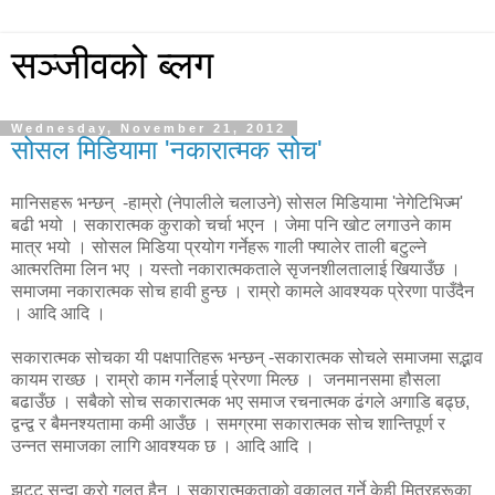
सञ्जीवको ब्लग
Wednesday, November 21, 2012
सोसल मिडियामा 'नकारात्मक सोच'
मानिसहरू भन्छन् -हाम्रो (नेपालीले चलाउने) सोसल मिडियामा 'नेगेटिभिज्म'
बढी भयो । सकारात्मक कुराको चर्चा भएन । जेमा पनि खोट लगाउने काम
मात्र भयो । सोसल मिडिया प्रयोग गर्नेहरू गाली फ्यालेर ताली बटुल्ने
आत्मरतिमा लिन भए । यस्तो नकारात्मकताले सृजनशीलतालाई खियाउँछ ।
समाजमा नकारात्मक सोच हावी हुन्छ । राम्रो कामले आवश्यक प्रेरणा पाउँदैन
। आदि आदि ।
सकारात्मक सोचका यी पक्षपातिहरू भन्छन् -सकारात्मक सोचले समाजमा सद्भाव
कायम राख्छ । राम्रो काम गर्नेलाई प्रेरणा मिल्छ । जनमानसमा हौसला
बढाउँछ । सबैको सोच सकारात्मक भए समाज रचनात्मक ढंगले अगाडि बढ्छ,
द्वन्द्व र बैमनश्यतामा कमी आउँछ । समग्रमा सकारात्मक सोच शान्तिपूर्ण र
उन्नत समाजका लागि आवश्यक छ । आदि आदि ।
झट्ट सुन्दा कुरो गलत हैन । सकारात्मकताको वकालत गर्ने केही मित्रहरूका