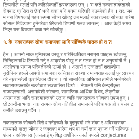
टिप्पणीले मलाई पनि कहिलेकाहीँ झस्काएका छन् । 'म कतै नकारात्मकताको
रोगबाट ग्रसित त छैन' भन्ने शंका पनि मनमा घरिघरि नउब्जेको हैन । तर, जब
म यस विषयलाई गहन रूपमा सोच्न खोज्छु तब मलाई नकारात्मक सोचका बारेमा
सोसल मिडियामा हुनेगरेका धेरैजसो टिप्पणी गलत लाग्छन् । आज केही समय
लिएर यस विषयमा चर्चा गर्न खोज्दैछु ।
१. के 'नकारात्मक सोच' समाजका लागि साँच्चिकै घातक हो त ?!
हैन । आफ्नो नाक मुन्तिरका वस्तु र परिस्थितिका नराम्रा पक्षहरू खोतल्नु,
तिनिहरूमाथि टिप्पणी गर्नु र आक्रोश पोख्नु न त गलत हो न त अनुपयोगी नै ।
आलोचना समाज परिवर्तनको ऊर्जा हो । अठारौं र उन्नाइसौं शताब्दीमा
युरोपियनहरूले आफ्नो समाजका अधिकांश संस्था र मान्यताहरूलाई पुन:संरचना
गरे -फ्रान्सेली क्रान्तिका दौरान । यो सामाजिक अभियान हामीले भन्नेगरेको
नकारात्मकताकै ऊर्जाबाट सञ्चालित थियो । नेपालमै पनि केन्द्रीकृत
राज्यप्रणाली, असमावेशी संरचना, सामाजिक-आर्थिक विभेद, लैङ्गीक
असमानता आदि समस्याहरूको उठान त्यहि नकारात्मक सोचका उपज हुन् ।
छोटकरीमा भन्दा, नकारात्मक सोच गतिशील समाजको परिचायक हो र यसबाट
कसैले डराउनु पर्दैन ।
नकारात्मक सोचको विरोध गर्नेहरूले के बुझ्नुपर्यो भने शंका र अविश्वासका
माध्यमले मात्र जीवन र जगतका बारेमा थप वा नयाँ ज्ञान प्राप्त गर्ने सकिन्छ ।
शंका र अविश्वास (जसलाई प्रशिद्ध दार्शनिक कार्ल पपरले conjectures