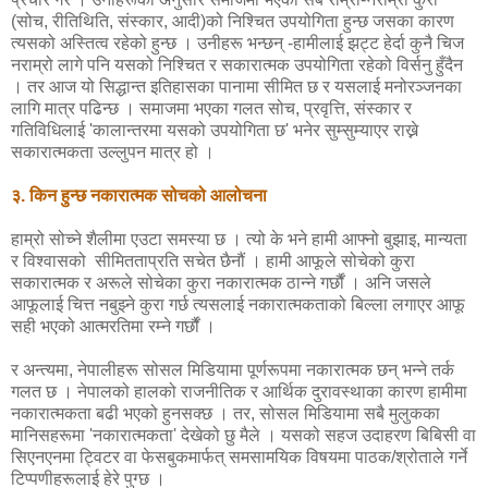
(सोच, रीतिथिति, संस्कार, आदी)को निश्चित उपयोगिता हुन्छ जसका कारण
त्यसको अस्तित्व रहेको हुन्छ । उनीहरू भन्छन् -हामीलाई झट्ट हेर्दा कुनै चिज
नराम्रो लागे पनि यसको निश्चित र सकारात्मक उपयोगिता रहेको विर्सनु हुँदैन
। तर आज यो सिद्धान्त इतिहासका पानामा सीमित छ र यसलाई मनोरञ्जनका
लागि मात्र पढिन्छ । समाजमा भएका गलत सोच, प्रवृत्ति, संस्कार र
गतिविधिलाई 'कालान्तरमा यसको उपयोगिता छ' भनेर सुम्सुम्याएर राख्ने
सकारात्मकता उल्लुपन मात्र हो ।
३. किन हुन्छ नकारात्मक सोचको आलोचना
हाम्रो सोच्ने शैलीमा एउटा समस्या छ । त्यो के भने हामी आफ्नो बुझाइ, मान्यता
र विश्वासको सीमितताप्रति सचेत छैनौं । हामी आफूले सोचेको कुरा
सकारात्मक र अरूले सोचेका कुरा नकारात्मक ठान्ने गर्छौं । अनि जसले
आफूलाई चित्त नबुझ्ने कुरा गर्छ त्यसलाई नकारात्मकताको बिल्ला लगाएर आफू
सही भएको आत्मरतिमा रम्ने गर्छौं ।
र अन्त्यमा, नेपालीहरू सोसल मिडियामा पूर्णरूपमा नकारात्मक छन् भन्ने तर्क
गलत छ । नेपालको हालको राजनीतिक र आर्थिक दुरावस्थाका कारण हामीमा
नकारात्मकता बढी भएको हुनसक्छ । तर, सोसल मिडियामा सबै मुलुकका
मानिसहरूमा 'नकारात्मकता' देखेको छु मैले । यसको सहज उदाहरण बिबिसी वा
सिएनएनमा ट्विटर वा फेसबुकमार्फत् समसामयिक विषयमा पाठक/श्रोताले गर्ने
टिप्पणीहरूलाई हेरे पुग्छ ।