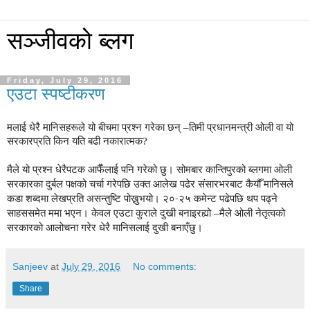
सञ्जीवको ब्लग
Friday, July 29, 2016
एउटा स्पष्टीकरण
मलाई धेरै मानिसहरूले यो बीचमा प्रश्न गरेका छन् –तिमी प्रधानमन्त्री ओली वा यो
सरकारप्रति किन यति बढी नकारात्मक?
मैले यो प्रश्न धेरैपटक आफैँलाई पनि गरेको छु। सोमबार कान्तिपुरको ब्लगमा ओली
सरकारका दुर्बल पक्षको चर्चा गरेपछि उक्त आलेख पढेर संसारभरबाट कैयौँ मानिसले
कडा शब्दमा लेखप्रति असन्तुष्टि पोख्नुभयो। २०-२५ कमेन्ट पढेपछि थप पढ्ने
साहससमेत ममा भएन। केवल एउटा कुराले दुखी बनाइरह्यो –मैले ओली नेतृत्वको
सरकारको आलोचना गरेर धेरै मानिसलाई दुखी बनाएँछु।
Sanjeev
at
July 29, 2016
No comments:
Share