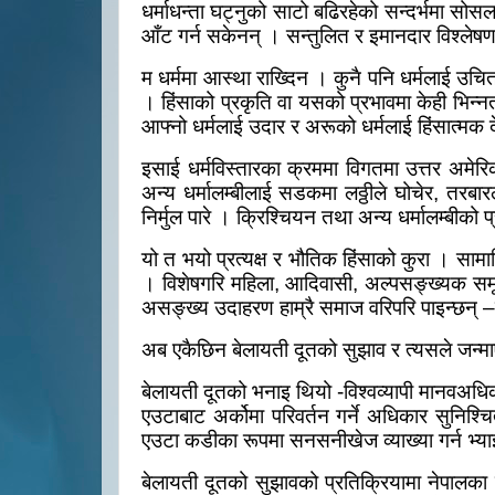
धर्माधन्ता घट्नुको साटो बढिरहेको सन्दर्भमा स
आँट गर्न सकेनन् । सन्तुलित र इमानदार विश्
म धर्ममा आस्था राख्दिन । कुनै पनि धर्मलाई उचि
। हिंसाको प्रकृति वा यसको प्रभावमा केही भिन्न
आफ्नो धर्मलाई उदार र अरूको धर्मलाई हिंसात्मक देख्
इसाई धर्मविस्तारका क्रममा विगतमा उत्तर अमेरि
अन्य धर्मालम्बीलाई सडकमा लठ्ठीले घोचेर
,
तरबारल
निर्मुल पारे । क्रिश्चियन तथा अन्य धर्मालम्बीको
यो त भयो प्रत्यक्ष र भौतिक हिंसाको कुरा । साम
। विशेषगरि महिला
,
आदिवासी
,
अल्पसङ्ख्यक सम
असङ्ख्य उदाहरण हाम्रै समाज वरिपरि पाइन्छन्
–
अब एकैछिन बेलायती दूतको सुझाव र त्यसले जन्माए
बेलायती दूतको भनाइ थियो -विश्वव्यापी मानवअधि
एउटाबाट अर्कोमा परिवर्तन गर्ने अधिकार सुनिश्
एउटा कडीका रूपमा सनसनीखेज व्याख्या गर्न भ्या
बेलायती दूतको सुझावको प्रतिक्रियामा नेपालका