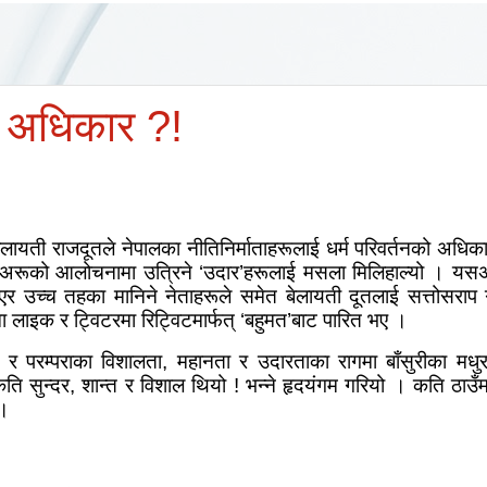
ि अधिकार ?!
ी राजदूतले नेपालका नीतिनिर्माताहरूलाई धर्म परिवर्तनको अधिकार स
 अरूको आलोचनामा उत्रिने
‘
उदार
’
हरूलाई मसला मिलिहाल्यो । यसअ
एर उच्च तहका मानिने नेताहरूले समेत बेलायती दूतलाई सत्तोसराप
ा लाइक र ट्विटरमा रिट्विटमार्फत्
‘
बहुमत
’
बाट पारित भए ।
ति र परम्पराका विशालता
,
महानता र उदारताका रागमा बाँसुरीका मधुर
कति सुन्दर
,
शान्त र विशाल थियो ! भन्ने हृदयंगम गरियो । कति ठाउँमा
ो ।