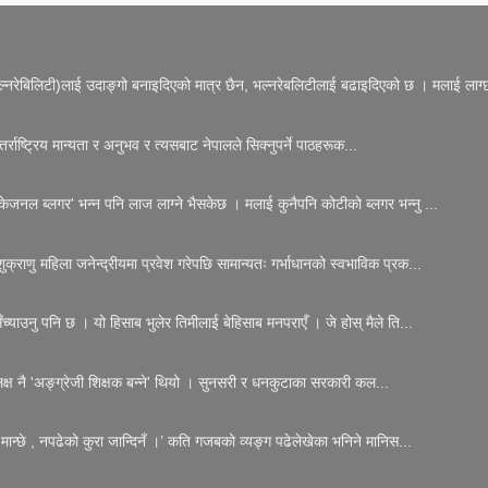
नरेबिलिटी)लाई उदाङ्गो बनाइदिएको मात्र छैन, भल्नरेबलिटीलाई बढाइदिएको छ । मलाई लाग्छ
्राष्ट्रिय मान्यता र अनुभव र त्यसबाट नेपालले सिक्नुपर्ने पाठहरूक...
जनल ब्लगर' भन्न पनि लाज लाग्ने भैसकेछ । मलाई कुनैपनि कोटीको ब्लगर भन्नु ...
्राणु महिला जनेन्द्रीयमा प्रवेश गरेपछि सामान्यतः गर्भाधानको स्वभाविक प्रक...
्याउनु पनि छ । यो हिसाब भुलेर तिमीलाई बेहिसाब मनपराएँ । जे होस् मैले ति...
 लक्ष नै 'अङ्ग्रेजी शिक्षक बन्ने' थियो । सुनसरी र धनकुटाका सरकारी कल...
मान्छे , नपढेको कुरा जान्दिनँ ।’ कति गजबको व्यङ्ग पढेलेखेका भनिने मानिस...