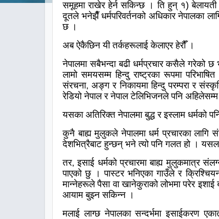
समूहमा राखेर हेर्न सकिन्छ । ति हुन् १) बेलायती 
दूतले भनेझैँ धर्मपरिवर्तनको अधिकार नेपालका ला
छ ।
अब ऐकैछिन यी तर्कहरूलाई केलाएर हेरौँ ।
नेपालमा सबैभन्दा बढी धर्मप्रचार कसैले गरेको छ 
लामो समयसम्म हिन्दु राष्ट्रका रूपमा परिभाषि
संरचना
,
अङ्ग र निकायमा हिन्दु परम्परा र संस्
रेडियो नेपाल र नेपाल टेलिभिजनले पनि अहिलेसम्म प
यसका अतिरिक्त नेपालमा बुद्ध र इस्लाम धर्मको पन
कुनै बाह्य मुलुकले नेपालमा धर्म प्रचारका लागि
देशभित्रैबाट हुन्छन् भने त्यो पनि गलत हो । यसला
तर
,
इसाई धर्मको प्रचारमा बाह्य मुलुकमात्र संल
पाएको छु । पास्टर भनिएका गाउँले र क्रिश्
मान्नेहरूले पैसा वा खानेकुराको लोभमा परेर इशा
आयाम बुझ्न सकिन्न ।
मलाई लाग्छ नेपालका सन्दर्भमा इसाईकरण एका