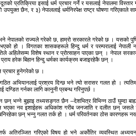
दूतको प्रतिक्रिया इसाई धर्म प्रचार गर्ने र यसलाई नेपालमा विस्तार गर
गि उपयुक्त छैन
,
र ३) नेपाललाई धर्मनिरपेक्ष राष्ट्र घोषणा गरिएकाले
भने नेपालको राज्यले गरेको छ
,
हाम्रो सरकारले गरेको छ । यसको पुष्
त भएको हो । विगतका शासकहरूले हिन्दु धर्म र परम्परालाई नेपाली 
कृतिले अहिलेसम्म विशेष स्थान र प्रोत्साहन पाएका छन् । नेपाल सरक
्राय हरेक बिहान हिन्दु धर्मका कार्यक्रम बजाइरहेकै छन् ।
ि प्रचार हुनेगरेको छ ।
 संगठित अभियानलाई प्रश्रय दिन्छ भने त्यो सरासर गलत हो । त्यतिमा
ई दण्डित गर्नका लागि कानुनी प्रबन्ध गरिनुपर्छ ।
ग्न छन् भन्ने बुझाइ तथ्यसङ्गत छैन
–
देशभित्र विभिन्न ठाउँ घुम्दा ब
चियन भएका नव इशाईहरू अधिकांश गरीब जनजाति र दलीत छन् जसले क
ई बनिरहेका छन् भन्नु गलत तर्क हो । धर्म परिवर्तनका ठोस कारणहरू नख
तर्फ अतिरञ्जित गरिएको विषय हो भने अर्कोतिर व्यवस्थित अध्