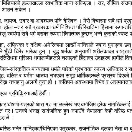
ोसल मिडियाको हल्लाखल्ला स्वभाविक मान्न सकिएला । तर,
सीमित संख्या
लेषण आउन सकेन ।
त
,
जायज
,
उदार वा आवश्यक पनि देख्दिन । मेरो विचारमा सबै धर्म प्रवृ
ता होला
–
तर सबै प्रकारका धर्म निश्चित परिस्थितिमा हिंसामा रूपान्तर
नु स्वयंमा सबै धर्म बराबर रूपमा हिंसात्मक हुन्छन् भन्ने कुराको स्पष्ट
का
,
अफ्रिका र दक्षिण अमेरिकामा लाखौँ मानिसले ज्यान गुमाएका छन् । म
े भुँडी चिरेर मारेका हुन् । बुद्ध धर्मका अनुयायी श्रीलंकाका राष्ट्रप
 प्रतिरोधमा मुस्लिम धर्मालम्बीहरूले चलाएको हिंसाका उदाहरण हामीले द
ाजिक-सांस्कृतिक मान्यतामा धर्मले पारेको प्रभावका कारण अधिकार र 
ूह
,
दलित र धर्ममा आस्था नभएका समूह धार्मिकहरूले प्रश्रय दिए
देख्न नचाहानु अलग्गै कुरा हो । कतिपय अवस्थामा विभेद र असमानताको 
का प्रतिक्रियालाई हेरौँ ।
कार घोषणा-पत्रको धारा १८ मा उल्लेख भए बमोजिम हरेक नागरिकलाई आफ
चित गर ! उनको भनाइ सार्वजनिक हुन नपाउँदै नेपालका केही वरिष्ठ प
इहाले ।
 वरिष्ठ भनेर मानिएका/चिनिएका पत्रकार
,
राजनीतिक दलका नेता वा बुद