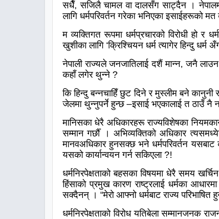
सधैँ
,
सजिलै चामल वा दालसँग साट्दैन । नेपा
लागि धर्मपरिवर्तन गरेका भनिएका इसाईहरूको मत बु
म व्यक्तिगत रूपमा धर्मप्रचारको विरोधी हो र धर
खुशीका लागि
‘
क्रिश्चियन धर्म त्यागेर हिन्दु धर्म अँग
नेपाली राज्यले जनजातिलाई दशैं मान्न, जनै लाउन
कहाँ लगेर थुन्ने ?
कि हिन्दु बन्नचाहिँ छुट
दिने
र मुस्लीम बने कानुनी र
जेलमा थुन्नुपर्ने हुन्छ
–
इसाई भएकालाई त ठाउँ नै न
मानिसका धेरै अधिकारहरू राज्यविशेषका नियमकान
सम्मान गर्छौँ । अभिव्यक्तिको अधिकार त्यसमध
मानवअधिकार हुनसक्छ भने धर्मपरिवर्तन यसबाट
यसको कार्यान्वयन गर्न सकिएला
?!
धर्मनिरपेक्षताको बहसका विषयमा धेरै समय खर्चि
हिंसाको प्रमुख कारण राष्ट्रलाई धर्मका आधारमा परि
सक्दैनन् ।
“
मेरो आफ्नो धर्मबाट राज्य परिभाषित हुन
धर्मनिरपेक्षताको विरोध यतिबेला सम्मानजनक रा