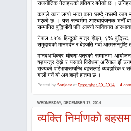
राजनीतिक नेताहरूको हतियार बनेको छ । उनिहरूक
कागले कान लग्यो भन्दा कान छाम्दै नछामी काग मा
भएको छ । यस सन्दर्भमा आश्चार्यजनक भनौँ व
सम्मानित बुद्धिजीवी पनि आफ्नो व्यक्तिगत आस्थ
नेपाल ८१% हिन्दुको मात्र होइन
,
९% बुद्धिस्ट
समुदायको मानमर्दन र बेइजति गर्दा आत्मसन्तुष्टि
मानवअधिकार घोषणा-पत्रको सम्मानमा आयोजन
षड्यन्त्र देख्ने र यसको विरोधमा अरिंगाल झैँ उन
राज्यको परिभाषासम्बन्धि बहसलाई व्यवहारिक र स
गाली गर्ने यो अब हाम्रै हातमा छ ।
Posted by
Sanjeev
at
December 20, 2014
4 co
WEDNESDAY, DECEMBER 17, 2014
व्यक्ति निर्माणको बहसम