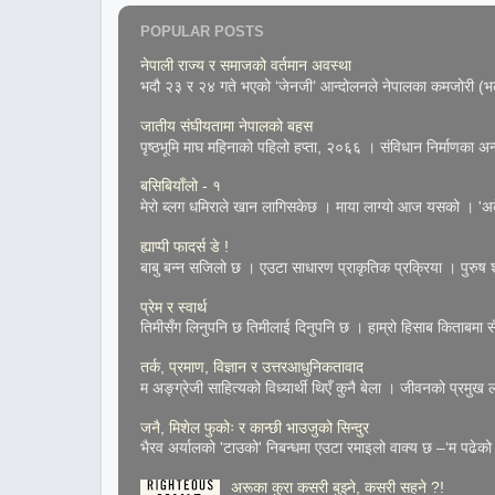
POPULAR POSTS
नेपाली राज्य र समाजको वर्तमान अवस्था
भदौ २३ र २४ गते भएको ‘जेनजी’ आन्दोलनले नेपालका कमजोरी (भल्
जातीय संघीयतामा नेपालको बहस
पृष्ठभूमि माघ महिनाको पहिलो हप्ता, २०६६ । संविधान निर्माणका अन्तर
बसिबियाँलो - १
मेरो ब्लग धमिराले खान लागिसकेछ । माया लाग्यो आज यसको । 'अके
ह्याप्पी फादर्स डे !
बाबु बन्न सजिलो छ । एउटा साधारण प्राकृतिक प्रक्रिया । पुरुष शुक
प्रेम र स्वार्थ
तिमीसँग लिनुपनि छ तिमीलाई दिनुपनि छ । हाम्रो हिसाब किताबमा सँच
तर्क, प्रमाण, विज्ञान र उत्तरआधुनिकतावाद
म अङ्ग्रेजी साहित्यको विध्यार्थी थिएँ कुनै बेला । जीवनको प्रमुख
जनै, मिशेल फुकोः र कान्छी भाउजुको सिन्दुर
भैरव अर्यालको 'टाउको' निबन्धमा एउटा रमाइलो वाक्य छ –‘म पढेको 
अरूका कुरा कसरी बुझ्ने, कसरी सहने ?!