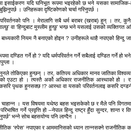
लमा इसाईकरण यदि घनिभूत रूपमा भइरहेको छ भने यसका सामाजिक-
झिनुपर्छ । उनिहरूका दृष्टिकोणको चर्चा गरिनुपर्छ ।
्मपरिवर्तनको पनि । मेरालागि सबै धर्म बराबर (खराब) हुन् । तर
,
कुन
ाल्छु
’
वा
‘
हिन्दुबाट मुस्लीम हुन्छु
’
भन्छ भने यसलाई उसको व्यक्तिगत अध
 बाध्यकारी नियम नै बनाएको होइन ? उनीहरूले थाहै नपाएको हिन्दु जा
ूपमा दण्डित गर्ने हो
?
यदि धर्मपरिवर्तन गर्ने सबैलाई दण्डित गर्ने ह
पुग्ला ।
ुनले तोकिएका हुन्छन् । तर
,
कतिपय अधिकार मानव जातिका विश्वव्य
्येको एउटा हो । त्यस्तै अर्को अधिकार राजनीतिक आस्थाको हो । 
 कसरि पृथक हुनसक्छ !
?
आस्था वा यसको परिवर्तनलाइ कसरि दण्डन
न चाहान्न । यस विषयमा यथेष्ठ बहस भइसकेको छ र मैले पनि विगतमा क
भाषित गर्ने प्रवृत्ति हो
–
नेपाल हिन्दु राष्ट्र हुँदा सुन्दर
,
शान्त र वि
ुपर्छ
”
भन्ने सोच बहसयोग्य पनि लाग्दैन ।
जनीतिक
‘
स्पेस
’
नपाएका र आममानिसको ध्यान तान्नसक्ने राजनीतिक कार्