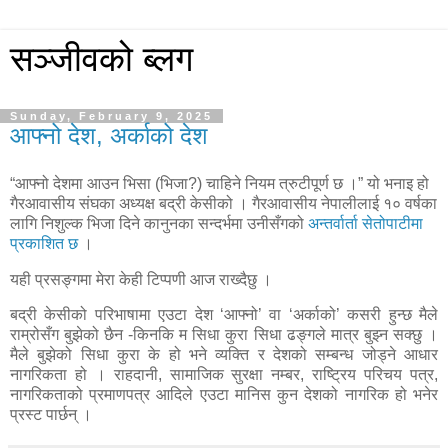
सञ्जीवको ब्लग
Sunday, February 9, 2025
आफ्नो देश, अर्काको देश
“आफ्नो देशमा आउन भिसा (भिजा?) चाहिने नियम त्रुटीपूर्ण छ ।” यो भनाइ हो
गैरआवासीय संघका अध्यक्ष बद्री केसीको । गैरआवासीय नेपालीलाई १० वर्षका
लागि निशुल्क भिजा दिने कानुनका सन्दर्भमा उनीसँगको
अन्तर्वार्ता सेतोपाटीमा
प्रकाशित छ
।
यही प्रसङ्गमा मेरा केही टिप्पणी आज राख्दैछु ।
बद्री केसीको परिभाषामा एउटा देश ‘आफ्नो’ वा ‘अर्काको’ कसरी हुन्छ मैले
राम्रोसँग बुझेको छैन -किनकि म सिधा कुरा सिधा ढङ्गले मात्र बुझ्न सक्छु ।
मैले बुझेको सिधा कुरा के हो भने व्यक्ति र देशको सम्बन्ध जोड्ने आधार
नागरिकता हो । राहदानी, सामाजिक सुरक्षा नम्बर, राष्ट्रिय परिचय पत्र,
नागरिकताको प्रमाणपत्र आदिले एउटा मानिस कुन देशको नागरिक हो भनेर
प्रस्ट पार्छन् ।