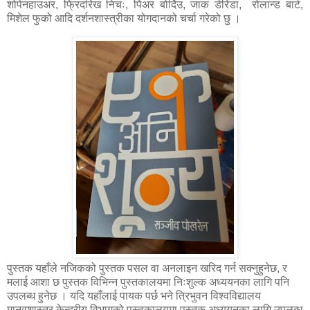
शोपेनहाउअर, फ्रिदरिख निचः, पिअर बोर्दिउ, जाक डेरिडा,
रोलान्ड बार्ट,
मिशेल फुको आदि दर्शनशास्त्रीका योगदानको चर्चा गरेको छु ।
पुस्तक यहाँले नजिकको पुस्तक पसल वा अनलाइन खरिद गर्न सक्नुहुनेछ, र
मलाई आशा छ पुस्तक विभिन्न पुस्तकालयमा निःशुल्क अध्ययनका लागि पनि
उपलब्ध हुनेछ । यदि यहाँलाई पायक पर्छ भने त्रिभुवन विश्वविद्यालय
मानवशास्त्र केन्द्रीय विभागको पुस्तकालयमा पुस्तक अध्ययनका लागि उपलब्ध