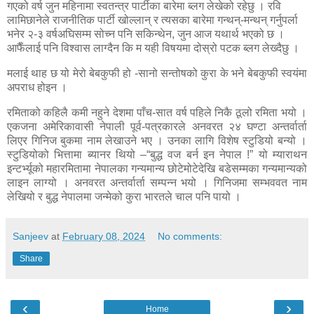
गएको वर्ष जुन महिनामा स्वतन्त्र पार्टीका बारेमा ब्लग लेखेको रहेछु । रवि
लामिछानेले राजनीतिक पार्टी खोल्लान् र त्यसका बारेमा गन्थन्-मन्थन् गर्नुपर्ला
भनेर २-३ वर्षअघिसम्म सोच्न पनि सकिन्थेन, जुन आज यथार्थ भएको छ ।
आफैँलाई पनि विश्वास लाग्दैन कि म यही विषयमा दोस्रो पटक ब्लग लेख्दैछु ।
मलाई थाह छ यो मेरो बेबकुफी हो -सानो सन्तोषको कुरा के भने बेबकुफी स्वयंमा
अपराध होइन ।
रमिताको कहिलै कमी नहुने देशमा पाँच-सात वर्ष पहिले निकै ठूलो रमिता भयो ।
एकजना अमेरिकावासी नेपाली पूर्व-पत्रकारले अनवरत २४ घण्टा अन्तर्वार्ता
लिएर गिनिज बुकमा नाम लेखाउने भए । उनका लागि विशेष स्टुडियो बन्यो ।
स्टुडियोको भित्तामा ब्यानर थियो –“बुद्ध वज बर्न इन नेपाल !” यो म्याराथन
इन्टर्भ्यूको महारमितामा नेपालका गन्यमान्य छोटेमोटेदेखि बडेसम्मका गन्यमान्यको
लाइन लाग्यो । अनवरत अन्तर्वार्ता सम्पन्न भयो । गिनिजमा सम्भववत नाम
लेखियो र बुद्ध नेपालमा जन्मेको कुरा भारतले चाल पनि पायो ।
Sanjeev
at
February 08, 2024
No comments:
Share
‹
›
Home