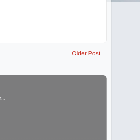
Older Post
...