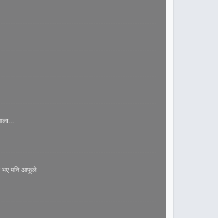
ाला...
 भए पनि आफूले...