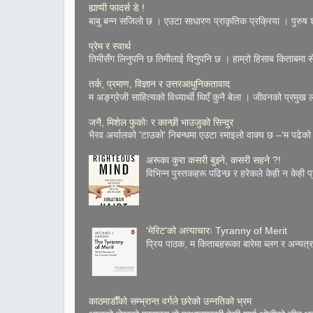
ह्याप्पी फादर्स डे !
बाबु बन्न सजिलो छ । एउटा साधारण प्राकृतिक प्रक्रिया । पुरुष शुक
प्रेम र स्वार्थ
तिमीसँग लिनुपनि छ तिमीलाई दिनुपनि छ । हाम्रो हिसाब किताबमा सँच
तर्क, प्रमाण, विज्ञान र उत्तरआधुनिकतावाद
म अङ्ग्रेजी साहित्यको विध्यार्थी थिएँ कुनै बेला । जीवनको प्रमुख
जनै, मिशेल फुकोः र कान्छी भाउजुको सिन्दुर
भैरव अर्यालको 'टाउको' निबन्धमा एउटा रमाइलो वाक्य छ –‘म पढेको 
अरूका कुरा कसरी बुझ्ने, कसरी सहने ?!
विभिन्न पुस्तकहरू पढिन्छ र हरेकले केही न केही प
'मेरिट'को अत्याचारः Tyranny of Merit
प्रिय पाठक, म किताबहरूका बारेमा ब्लग र अन्य
काठमाडौँको सम्भ्रान्त वर्गले छरेको उन्नतिको भ्रम