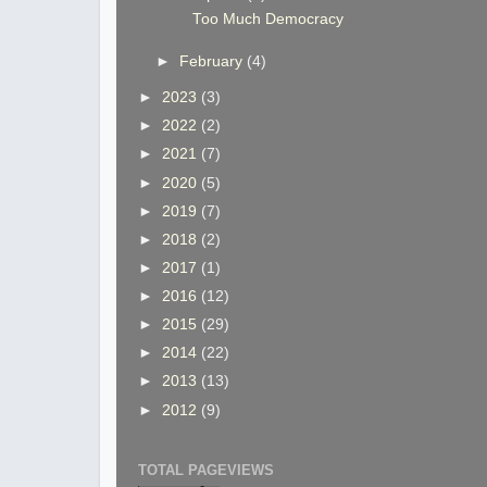
Too Much Democracy
►
February
(4)
►
2023
(3)
►
2022
(2)
►
2021
(7)
►
2020
(5)
►
2019
(7)
►
2018
(2)
►
2017
(1)
►
2016
(12)
►
2015
(29)
►
2014
(22)
►
2013
(13)
►
2012
(9)
TOTAL PAGEVIEWS