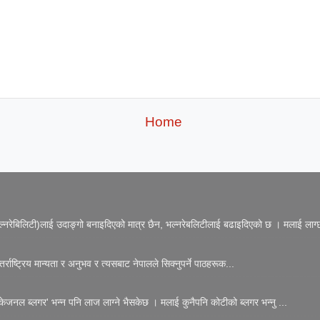
Home
नरेबिलिटी)लाई उदाङ्गो बनाइदिएको मात्र छैन, भल्नरेबलिटीलाई बढाइदिएको छ । मलाई लाग्छ
्राष्ट्रिय मान्यता र अनुभव र त्यसबाट नेपालले सिक्नुपर्ने पाठहरूक...
जनल ब्लगर' भन्न पनि लाज लाग्ने भैसकेछ । मलाई कुनैपनि कोटीको ब्लगर भन्नु ...