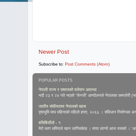
Newer Post
Subscribe to:
Post Comments (Atom)
POPULAR POSTS
नेपाली राज्य र समाजको वर्तमान अवस्था
भदौ २३ र २४ गते भएको ‘जेनजी’ आन्दोलनले नेपालका कमजोरी (भल्
जातीय संघीयतामा नेपालको बहस
पृष्ठभूमि माघ महिनाको पहिलो हप्ता, २०६६ । संविधान निर्माणका अन्तर
बसिबियाँलो - १
मेरो ब्लग धमिराले खान लागिसकेछ । माया लाग्यो आज यसको । 'अके