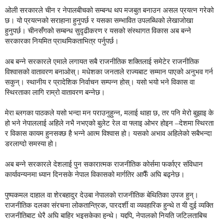
ओली सरकारले चीन र नेपालबीचको सम्बन्ध थप मजबुत बनाउन असल प्रयत्न गरेको
छ। यो प्रयत्नको सराहाना हुनुपर्छ र यसका सम्भावित उपलब्धिको लेखाजोखा
हुनुपर्छ। चीनसँगको सम्बन्ध सुदृढीकरण र यसको संस्थागत विकास अब बन्ने
सरकारका नियमित प्राथमिकताभित्र पर्नुपर्छ।
अब बन्ने सरकारले एमाले लगायत सबै राजनीतिक शक्तिलाई समेटेर राजनीतिक
विश्वासको वातावरण बनाओस्। मधेशका जनताले राज्यबाट सम्मान पाएको अनुभव गर्न
सकुन्। स्थानीय र प्रादेशिक निर्वाचन सम्पन्न होस्। यसो भयो भने विकास वा
स्थिरताका लागि राम्रो वातावरण बन्नेछ।
मेरा ब्लगका पाठकले यसो भन्दा मन पराउनुहुन्न, मलाई थाहा छ, तर पनि मेरो बुझाइ के
हो भने नेपाललाई अहिले नभै नभएको बुलेट रेल वा फ्लाइ ओभर होइन –देशमा स्थिरता
र विकास कायम हुनसक्छ है भन्ने आत्म विश्वास हो। यसको अभाव अहिलेको सबैभन्दा
डरलाग्दो समस्या हो।
अब बन्ने सरकारले देशलाई पुन सकारात्मक राजनीतिक कोर्समा फर्काएर संविधान
कार्यावन्यनमा ध्यान दिनसके नेपाल विकासको मार्गतिर आफैँ अघि बढ्नेछ।
पुष्पकमल दाहाल वा शेरबहादुर देउबा नेपालको राजनीतिक बेथितिका उपज हुन्।
राजनीतिक दलका संरचना लोकतान्त्रिक, पारदर्शी वा व्यवहारिक हुन्थे त यी दुई व्यक्ति
राजनीतिबाट धेरै अघि बाहिर भइसकेका हुन्थे। यद्दपि, नेपालको नियति जटिलताबिच