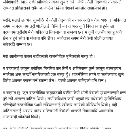
–विशेषगरि नेपाल र चीनबीचको सम्बन्ध सुधार गर्न। केपी ओली नेतृत्वको सरकारले
सम्भवत इतिहासको सबैभन्दा कठिन घडीमा देशको बागडोर सम्हालेको हो।
यद्दपि, मलाई लगभग सुरुदेखि नै ओली नेतृत्वको सरकारप्रति भरोसा भएन। व्यक्तिगत
रूपमा म प्रधानमन्त्री ओलीलाई चिन्दिनँ –न त अरू कुनै विगतका वा हुनेवाला
प्रधानमन्त्रीसँग मेरो व्यक्तिगत चिनजान वा सम्बन्ध छ। म कुनै दलसँग आवद्ध पनि
छैन र हुने सोच वा योजना पनि छैन। व्यक्तिका रूपमा मेरो केपी ओली लगायत
सबैप्रति सम्मान छ।
मेरो आलोचना केवल उहाँहरूको राजनीतिक भूमिकाको मात्र हो।
म राज्यलाई कानुन बमोजिम नियमित कर तिर्ने र अहिलेसम्म कुनै कानुन उल्लङ्घन
नगरेका अरू लाखौँ नागरिकमध्ये एक मात्र हुँ। राजनीतिमा लाग्ने वा लागेकाबाट कुनै
विशेष अवसर प्राप्त गर्ने चाहना छैन। यस्तो अवसर चाहिएको पनि छैन।
म सहमत छु -जुन राजनीतिक सङ्कटको घडीमा केपी ओली देशको प्रधानमन्त्री बन्न
पुगे त्यो अत्यन्त जटिल थियो। नयाँ संविधान जारी भएको तर मधेशको प्रतिनिधित्व
गरिरहेको राजनीतिक पक्षले संविधानलाई स्वीकार नगरेको परिस्थिति थियो। यही
जटिलतालाई अवसर मानेर शक्तिशाली छिमेकी भारतले नेपालमाथि अमानवीय
नाकाबन्दी थोपरेको थियो।
तर, केपी ओलीको नेतृत्वको सरकारले आन्तरिक राजनीतिक गतिरोध र वाह्य