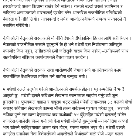
हस्तक्षेपलाई अलग कित्तामा राखेर हेर्न सकेन। यसको उल्टो उसले स्वाभिमान र
राष्ट्रिय अखण्डताको भावनालाई प्रयोग गरेर आन्तरिक राजनीतिक गतिरोधको
बेवास्ता गर्ने नीति लियो। नाकाबन्दी र मधेश आन्दोलनबीचको सम्बन्ध सरकारले नै
स्थापित गरिदियो।
केपी ओली नेतृत्वको सरकारको यो नीति देशको दीर्घकालिन हितका लागि सही थिएन।
नेपालको राजनीतिक सत्ताले बुझ्नुपर्ने के हो भने मधेशी दल निर्वाचनमा जतिसुकै
कमजोर किन नहुन्, उनीहरूको छवी जतिसुकै खराव किन नहोस् –उनीहरूको साथ-
सहयोगबिना संविधान कार्यान्वयनले वैधता पाउन सक्दैन।
केपी ओली नेतृत्वको सरकार सत्ता आरोहणसँगै विभाजनको मानसिकताको बलमा
राजनीतिक वैधानिकता हासिल गर्ने बाटोमा उन्मुख भयो।
म मधेशी दलले उद्घोष गरेको आन्दोलनको समर्थक होइन। प्रारम्भदेखि नै भन्दै
आएको छु –मधेशी दलले संविधान लेखनमा रचनात्मक सहयोग गर्नुपर्थ्यो जुन
हुनसकेन। पुष्पकमल दाहाल र बाबुराम भट्टराईले मधेशी लगायतका ३३ दलको मोर्चा
बनाएर संविधान लेखनको काममा भाँजो हाल्न सकेसम्म प्रयत्न गरेका हुन्। सत्ताको
नजिक पुग्ने सम्भावना देख्नासाथ जब माओवादी १४ बुँदेसहित मधेशी दललाई छोडेर
कांग्रेस-एमालेसँग मिल्न गयो त्यो बेला मधेशी मोर्चाले बुझ्नुपर्थ्यो –राजनीतिमा आफ्नो
भाग खोज्ने प्रक्रियाबाट अलग रहेर होइन, यसमा सामेल भएर हो। मधेशी दलले
कांग्रेस-एमालेका नेता विशेषसँगको आक्रोसले विध्वंशको बाटो रोजे –जुन गलत