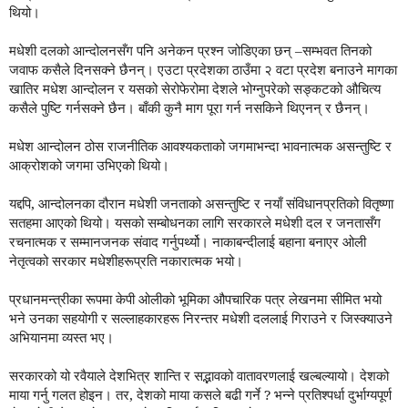
थियो।
मधेशी दलको आन्दोलनसँग पनि अनेकन प्रश्न जोडिएका छन् –सम्भवत तिनको
जवाफ कसैले दिनसक्ने छैनन्। एउटा प्रदेशका ठाउँमा २ वटा प्रदेश बनाउने मागका
खातिर मधेश आन्दोलन र यसको सेरोफेरोमा देशले भोग्नुपरेको सङ्कटको औचित्य
कसैले पुष्टि गर्नसक्ने छैन। बाँकी कुनै माग पूरा गर्न नसकिने थिएनन् र छैनन्।
मधेश आन्दोलन ठोस राजनीतिक आवश्यकताको जगमाभन्दा भावनात्मक असन्तुष्टि र
आक्रोशको जगमा उभिएको थियो।
यद्दपि, आन्दोलनका दौरान मधेशी जनताको असन्तुष्टि र नयाँ संविधानप्रतिको वितृष्णा
सतहमा आएको थियो। यसको सम्बोधनका लागि सरकारले मधेशी दल र जनतासँग
रचनात्मक र सम्मानजनक संवाद गर्नुपर्थ्यो। नाकाबन्दीलाई बहाना बनाएर ओली
नेतृत्वको सरकार मधेशीहरूप्रति नकारात्मक भयो।
प्रधानमन्त्रीका रूपमा केपी ओलीको भूमिका औपचारिक पत्र लेखनमा सीमित भयो
भने उनका सहयोगी र सल्लाहकारहरू निरन्तर मधेशी दललाई गिराउने र जिस्क्याउने
अभियानमा व्यस्त भए।
सरकारको यो रवैयाले देशभित्र शान्ति र सद्भावको वातावरणलाई खल्बल्यायो। देशको
माया गर्नु गलत होइन। तर, देशको माया कसले बढी गर्ने ? भन्ने प्रतिश्पर्धा दुर्भाग्यपूर्ण