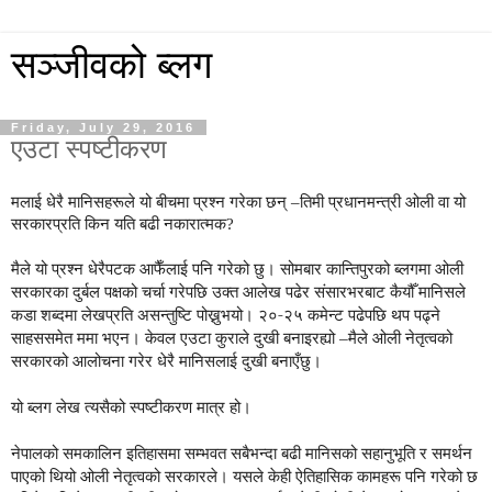
सञ्जीवको ब्लग
Friday, July 29, 2016
एउटा स्पष्टीकरण
मलाई धेरै मानिसहरूले यो बीचमा प्रश्न गरेका छन् –तिमी प्रधानमन्त्री ओली वा यो
सरकारप्रति किन यति बढी नकारात्मक?
मैले यो प्रश्न धेरैपटक आफैँलाई पनि गरेको छु। सोमबार कान्तिपुरको ब्लगमा ओली
सरकारका दुर्बल पक्षको चर्चा गरेपछि उक्त आलेख पढेर संसारभरबाट कैयौँ मानिसले
कडा शब्दमा लेखप्रति असन्तुष्टि पोख्नुभयो। २०-२५ कमेन्ट पढेपछि थप पढ्ने
साहससमेत ममा भएन। केवल एउटा कुराले दुखी बनाइरह्यो –मैले ओली नेतृत्वको
सरकारको आलोचना गरेर धेरै मानिसलाई दुखी बनाएँछु।
यो ब्लग लेख त्यसैको स्पष्टीकरण मात्र हो।
नेपालको समकालिन इतिहासमा सम्भवत सबैभन्दा बढी मानिसको सहानुभूति र समर्थन
पाएको थियो ओली नेतृत्वको सरकारले। यसले केही ऐतिहासिक कामहरू पनि गरेको छ