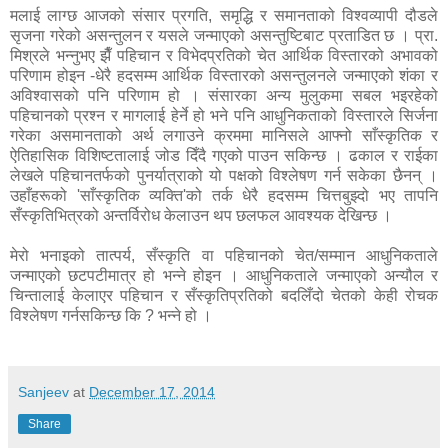
मलाई लाग्छ आजको संसार प्रगति, समृद्धि र समानताको विश्वव्यापी दौडले
सृजना गरेको असन्तुलन र यसले जन्माएको असन्तुष्टिबाट प्रताडित छ । प्रा.
मिश्रले भन्नुभए झैँ पहिचान र विभेदप्रतिको चेत आर्थिक विस्तारको अभावको
परिणाम होइन -धेरै हदसम्म आर्थिक विस्तारको असन्तुलनले जन्माएको शंका र
अविश्वासको पनि परिणाम हो । संसारका अन्य मुलुकमा सबल भइरहेको
पहिचानको प्रश्न र मागलाई हेर्ने हो भने पनि आधुनिकताको विस्तारले सिर्जना
गरेका असमानताको अर्थ लगाउने क्रममा मानिसले आफ्नो साँस्कृतिक र
ऐतिहासिक विशिष्टतालाई जोड दिँदै गएको पाउन सकिन्छ । ढकाल र राईका
लेखले पहिचानतर्फको पुनर्यात्राको यो पक्षको विश्लेषण गर्न सकेका छैनन् ।
उहाँहरूको 'साँस्कृतिक व्यक्ति'को तर्क धेरै हदसम्म चित्तबुझ्दो भए तापनि
सँस्कृतिभित्रको अन्तर्विरोध केलाउन थप छलफल आवश्यक देखिन्छ ।
मेरो भनाइको तात्पर्य, सँस्कृति वा पहिचानको चेत/सम्मान आधुनिकताले
जन्माएको छटपटीमात्र हो भन्ने होइन । आधुनिकताले जन्माएको अन्यौल र
चिन्तालाई केलाएर पहिचान र सँस्कृतिप्रतिको बदलिँदो चेतको केही रोचक
विश्लेषण गर्नसकिन्छ कि ? भन्ने हो ।
Sanjeev
at
December 17, 2014
Share