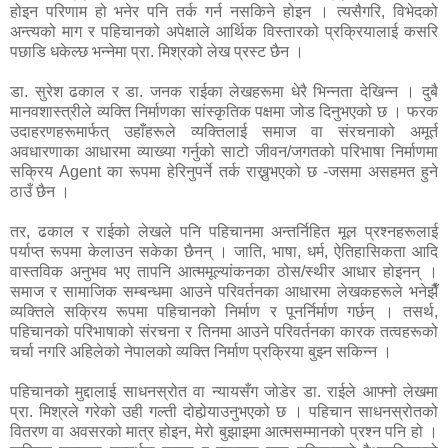
होइन परिणाम हो भनेर पनि तर्क गर्न नसकिने होइन । त्यसैगरि, विभेदको
अन्त्यको माग र पहिचानको अपेक्षाले आर्थिक विस्तारको प्रक्रियालाई कसरि
पछाडि धकेल्छ भन्नेमा प्रा. मिश्रको लेख प्रस्ट छैन ।
डा. सुरेश ढकाल र डा. जनक राईका लेखहरूमा धेरै भिन्नता देखिन्न । दुबै
मानवशास्त्रीले व्यक्ति निर्माणका सांस्कृतिक पक्षमा जोड दिनुभएको छ । फरक
उदाहरणहरूमार्फत् उहाँहरूले व्यक्तिलाई समाज वा संरचनाको अमूर्त
अवधारणाका आधारमा व्याख्या गर्नुको साटो जीवन/जगतको परिभाषा निर्माणमा
सक्रिय Agent का रूपमा हेरिनुपर्ने तर्क राख्नुभएको छ -जसमा असहमत हुने
ठाउँ छैन ।
तर, ढकाल र राईको लेखले पनि पहिचानमा अन्तर्निहित मूल प्रश्नहरूलाई
पर्याप्त रूपमा केलाउन सकेका छैनन् । जाति, भाषा, धर्म, ऐतिहासिकता आदि
वास्तविक अनुभव भए तापनि आत्ममूल्यांकनका ठोस/स्थीर आधार होइनन् ।
समाज र सामाजिक सम्बन्धमा आउने परिवर्तनका आधारमा लेखकहरूले भनेझैँ
व्यक्तिले सक्रिय रूपमा पहिचानको निर्माण र पूनर्निर्माण गर्छन् । तसर्थ,
पहिचानको परिभाषाको संरचना र तिनमा आउने परिवर्तनका कारक तत्वहरूको
चर्चा नगरि अहिलेको नेपालको व्यक्ति निर्माण प्रक्रिया बुझ्न सकिन्न ।
पहिचानको मुद्दालाई साधनस्रोत वा न्यायसँग जोडेर डा. राईले आफ्नो लेखमा
प्रा. मिश्रले गरेको उही गल्ती दोहोर्‍याउनुभएको छ । पहिचान साधनस्रोतको
वितरण वा अवसरको मात्र होइन, मेरो बुझाइमा आत्मसम्मानको प्रश्न पनि हो ।