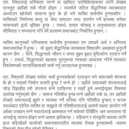
प्रा. मिश्रलाई थोरैमात्र जान्ने वा उहाँबाट प्रशिक्षितहरूका लागि लेखमा
प्रस्तुत उहाँको तर्क नौलो होइन । मार्क्सले जटिल सैद्धान्तिक व्याख्याबाट
अर्थ्याउन खोजेको सामान्य कुरा के हो भने व्यक्ति सार्वभौम हुनसक्दैन ।
व्यक्तिको निर्माणमा बस्तु वा सेवा उत्पादन तथा उपभोग गर्ने क्रममा बनेका
सम्बन्धको ठूलो भूमिका हुन्छ । तसर्थ, हाम्रा सोचाइ र अनुभवमात्र होइन
सीमितता र सम्भावना पनि धेरै हदसम्म समाजबाट निर्धारित हुन्छन् ।
व्यक्ति कानुनको परिभाषामा सार्वभौम हुनसक्ला तर उसको अर्थ र अस्तित्व
समाजसापेक्ष नै हुन्छ । यो बृहत् सैद्धान्तिक व्याख्यामा मिश्रसँग असहमत हुनुपर्ने
कारण छैन । फेरि, सिद्धान्तले जीवन र जगत बुझ्न बृहत् दृष्टिकोण प्रदान गर्ने
हुन् । तसर्थ, सिद्धान्तको बहसमा भुल्नुभन्दा त्यसका आधारमा गरिने व्याख्या/
विश्लेषणको सान्दर्भिकताको चर्चा गर्नु लाभदायक हुनसक्छ ।
प्रा. मिश्रको लेखमा यथेष्ट चर्चा हुननसकेको प्रसङ्ग भने समाजको संरचना
के हो र यसको निर्माण कसरि हुन्छ ? भन्ने हो । उहाँले समाजको संरचनालाई
जोड दिइरहँदा त्यो संरचना बन्ने प्रक्रिया र त्यहाँ हुने अन्तर्द्वन्द्वका विषयमा
उल्लेख गर्नुभएको छैन । समाज गतिशील हुन्छ भन्ने उहाँको तर्क छ, तर उहाँको
लेखले समाजलाई बुझ्ने र व्याख्या गर्ने तरिका पनि गतिशील हुन्छन् र फरक
स्वार्थबाट प्रेरित व्यक्ति वा समूहले यो गतिशीलतालाई आफ्नो पक्षमा उपयोग गर्ने
अपेक्षा राख्छन् भन्ने यथार्थलाई आत्मसात गर्न सकेको देखिँदैन -बरु कताकता यो
अन्तर्द्वन्द्व जायज होइन भन्ने आसय झल्किन्छ । पहिचान र संस्कृति रक्षाका लागि
हाल बढिरहेको चासोको समाजशास्त्रीय व्याख्या रोचक हुनसक्थ्यो -जसमा
मिश्रको लेख मौन रहेको देखिन्छ ।