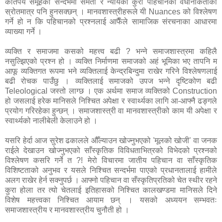
कतिपय समूहका सन्दर्भमा समता र न्यायका कुरा पहिचानको वैधानकिताको
स्रोतमात्र पनि हुनसक्छन् । मानवशास्त्रीहरूले यी Nuances को विश्लेषण
गर्ने हो न कि पहिचानको प्रश्नलाई आफैँले सामाजिक संरचनाका आधारमा
व्याख्या गर्ने ।
व्यक्ति र समाजमा कसको महत्त्व बढी ? भन्ने समाजशास्त्रमा कहिलै
नसुल्झिएको प्रश्न हो । व्यक्ति निर्माणमा समाजको अहं भूमिका भए तापनि म
आफू व्यक्तिगत रूपमा भने व्यक्तिलाई केन्द्रबिन्दुमा राखेर गरिने विश्लेषणलाई
बढी रोचक पाउँछु । व्यक्तिलाई समाजको उपज भन्ने दृष्टिकोण बढी
Teleological जस्तो लाग्छ । एक अर्थमा समाज व्यक्तिको Construction
हो जसलाई हरेक मानिसले निश्चित अपेक्षा र स्वार्थ्यका लागि आ-आफ्नै ढङ्गले
प्रयोग गरिरहेका हुन्छन् । समाजशास्त्री वा मानवशास्त्रीको काम यी अपेक्षा र
स्वार्थ्यको नालीबेली केलाउने हो ।
यसरि हेर्दा आज सुरेश ढकालले औँल्याउन खोज्नुभएको 'मूलको खोजी' वा जनक
राईले देखाउन खोज्नुभएको साँस्कृतिक विविधताभित्रको विभेदको प्रश्नको
विश्लेषण कसरि गर्ने त ?! मेरो विचारमा जातीय पहिचान वा साँस्कृतिक
विशिष्टताको अनुभव र यसले निश्चित सन्दर्भमा पाएको प्रधानतालाई हामीले
अलग राखेर हेर्न सक्नुपर्छ । आफ्नो पहिचान वा सँस्कृतिप्रतिको चेत स्थीर रहने
कुरा होला तर त्यो चेतलाई इतिहासको निश्चित कालखण्डमा मानिसले दिने
विशेष महत्त्वका निश्चित आयाम छन् । यसको अध्ययन सम्भवतः
समाजशास्त्रीय र मानवशास्त्रीय चुनौती हो ।