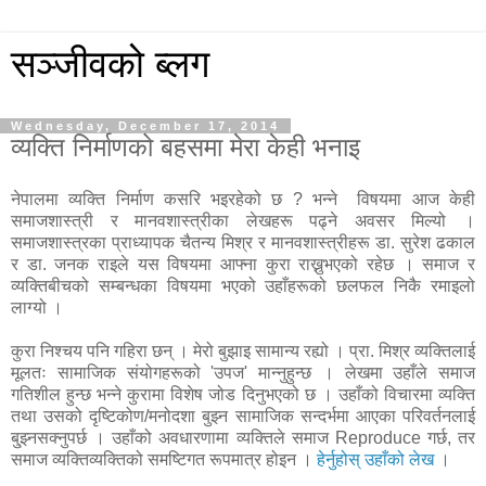
सञ्जीवको ब्लग
Wednesday, December 17, 2014
व्यक्ति निर्माणको बहसमा मेरा केही भनाइ
नेपालमा व्यक्ति निर्माण कसरि भइरहेको छ ? भन्ने विषयमा आज केही
समाजशास्त्री र मानवशास्त्रीका लेखहरू पढ्ने अवसर मिल्यो ।
समाजशास्त्रका प्राध्यापक चैतन्य मिश्र र मानवशास्त्रीहरू डा. सुरेश ढकाल
र डा. जनक राइले यस विषयमा आफ्ना कुरा राख्नुभएको रहेछ । समाज र
व्यक्तिबीचको सम्बन्धका विषयमा भएको उहाँहरूको छलफल निकै रमाइलो
लाग्यो ।
कुरा निश्चय पनि गहिरा छन् । मेरो बुझाइ सामान्य रह्यो । प्रा. मिश्र व्यक्तिलाई
मूलतः सामाजिक संयोगहरूको 'उपज' मान्नुहुन्छ । लेखमा उहाँले समाज
गतिशील हुन्छ भन्ने कुरामा विशेष जोड दिनुभएको छ । उहाँको विचारमा व्यक्ति
तथा उसको दृष्टिकोण/मनोदशा बुझ्न सामाजिक सन्दर्भमा आएका परिवर्तनलाई
बु्झ्नसक्नुपर्छ । उहाँको अवधारणामा व्यक्तिले समाज Reproduce गर्छ, तर
समाज व्यक्तिव्यक्तिको समष्टिगत रूपमात्र होइन ।
हेर्नुहोस् उहाँको लेख
।