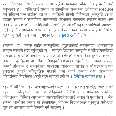
प्रा. मिश्रको लेखको जवाफमा डा. सुरेश ढकालले व्यक्तिको महत्त्वको चर्चा
गर्नुभएको छ । व्यक्तिलाई समाज वा सामाजिक सम्बन्धमा पूर्णरूपमा Reduce
गर्न सकिन्न भन्ने उहाँको मत छ । व्यक्तिले आफ्नो विशिष्टता (संस्कृति ?) को
मद्दतले समाज र सामाजिक सम्बन्धको प्रभावमा फेरबदल ल्याउन सक्छ भन्ने
विश्वास छ उहाँको । अहिलेको 'आफ्नो मूल खोज्ने' बढ्दो प्रवृत्तिको उदाहरण
दिँदै उहाँले सामाजिक संरचनाले मात्र सधैँ व्यक्तिका अपेक्षा र चाहना निर्धारण
गर्छ भन्नु सही नहुने चर्चा गर्नुभएको छ ।
हेर्नुहोस् उहाँको लेख
।
अन्त्यमा, डा. जनक राईले सांस्कृतिक बहुलतालाई संरचनाको अवधारणाले
समेट्न नसक्ने तर्क गर्नुभएको छ । उहाँको विचारमा संस्कृति र पहिचानप्रतिको
आस्था वा चासोको चर्चा नगरि समाज परिवर्तनको गति र दिशा बुझ्न सकिन्न ।
उत्पादन प्रक्रिया वा जीवन निर्वाहको माध्यममा रहेको समानताका बाबजुद
आफ्नो इतिहास र संस्कृतिका आधारमा व्यक्तिका सोचाइ र भोगाइहरू पृथक
हुनसक्ने हुनाले साँस्कृतिक पक्षको चर्चा नगरि समाज तथा सामाजिक
परिवर्तनको विश्लेषण अधुरो रहने उहाँको तर्क छ ।
हेर्नुहोस् उहाँको लेख
।
बहसले विभिन्न गहिरा प्रश्नहरूलाई छोएको छ । झट्ट हेर्दा सैद्धान्तिक लाग्ने
बहसका तर्कहरूले नेपालको अहिलेको द्विविधा र सामाजिक/सांस्कृतिक
परिवर्तनका विभिन्न आयामको व्याख्या/विश्लेषणलाई सघाउ नै पुर्‍याउँछन् । मेरो
आफ्नो चासोका कारण यो लेखमार्फत् विभिन्न विद्वानहरूले प्रस्तुत गर्नुभएका
मूल अवधारणामा केही टिप्पणी गर्न चाहान्छु ।