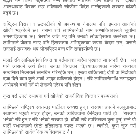
उद्धार गर्न ढिला भइसक्यो भन्ने छटपटी नेपालमा पनि व्याप्त छ। देशको
अवस्थाबाट विरक्त भएर भविष्यको खोजीमा विदेश भाग्नेहरूको लस्कर बढेको
बढ्यै छ।
राष्ट्रिय निराशा र छटपटीको यो अवस्थामा नेपालमा पनि ‘इमरान खान’को
खोजी भइरहेको छ। यसमा रवि लामिछानेको नाम सम्भावितहरूको सूचीमा
अग्रपङ्क्तिमा छ। धेरथोर जति भए पनि उनको लोकप्रियता उल्लेख्य छ।
लामिछाने जेलमा नभए पनि हिरासतमा अभियुक्तका रूपमा कैदमा छन्- जसले
उनलाई सम्भवतः थप लोकप्रिय बन्न पनि सघाइरहेको छ।
मलाई रवि लामिछानेको विगत वा वर्तमानका बारेमा प्रशस्त जानकारी छैन। भए
पनि त्यसको अर्थ छैन। उनका विगतका क्रियाकलापका बारेमा राज्यका
सम्बन्धित निकायले छानबिन गरिरहेकै छन्। एउटा व्यक्तिलाई दोषी वा निर्दोषको
दर्जा दिने काम कुनै अर्को अमूक व्यक्तिको होइन। रवि लामिछानेमाथि लगाइएका
आरोपको चर्चा गर्ने यो लेखको उद्देश्य पनि होइन।
कुरा गरौं उनले स्थापना गर्न खोजेको राजनीतिक चिन्तन र परम्पराको।
लामिछाने राष्ट्रिय स्वतन्त्र पार्टीका अध्यक्ष हुन्। रास्वपा उनको बलबुताबाट
स्थापना भएको मात्र होइन
,
उनको व्यक्तित्वमा केन्द्रित पार्टी हो। ‘रास्वपा
भनेको रवि हुन् र रवि भनेको रास्वपा हो, बाँकी सबै तपसिलका कुरा हुन्’ भन्ने यो
पार्टी स्थापनाको छोटो इतिहासमा स्पष्ट भएको छ। त्यसैले
,
कुरा सुरु गरौं
लामिछानेको सार्वजनिक व्यक्तित्वबाट नै।