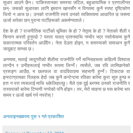
सुधार आउने छैन। पाकिस्तानका समस्या जटिल
,
बहुआयामिक र प्रणालीगत
छन्- जसको सुधारका लागि इमरान खानसँग न विगतमा कुनै स्पष्ट दृष्टिकोण
थियो न आज छ। उनको राजनीति स्वयं उनको व्यक्तित्वमा आधारित छ जसमा
ऊर्जा थपेका छन् पुराना पार्टीहरूको अकर्मण्यताले।
देश के हो
?
राजनीतिक पार्टीको भूमिका के हो
?
नेतृत्व के हो
?
नेताको शैली र
चिन्तन कस्तो हुनुपर्छ
?
यस्ता यावत् प्रश्नमाथि गम्भीर भएर नसोचेसम्म कुनै
सकारात्मक परिवर्तन आउँदैन। नेता देउता होइन
,
न समस्याको समाधान कुनै
जादूबाट सम्भव छ।
अन्त्यमा
,
मलाई जादूगरीको शैलीमा राजनीति गर्ने मानिसहरूमा कहिल्यै विश्वास
लाग्दैन र उनीहरूलाई गम्भीर रूपमा लिन्नँ। त्यसैले
,
जब रवि लामिछानेको
प्रसङ्ग आउँछ
,
म छलफल वा वादविवादमा सहभागी हुन्नँ। टिकटक वा
इन्स्टाग्रामका रिलहरू हेर्दा जब कुनै कन्टेन्टमा रविका बारेमा कुरा सुरु हुन्छ म
हत्त न पत्त त्यसलाई माथि धकेलिहाल्छु। मैले एक दुई ब्लगमा उनको राजनीति र
रास्वपाको बारेमा टिप्पणी नगरेको पनि होइन। तर
,
मेरो चाहना छ यस बारेमा थप
समय र ऊर्जा खर्च गर्न नपरोस् !
अनलाइनखबरमा पुस १ गते प्रकाशित