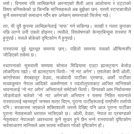
भयो। विगतमा रवि लामिछानेले अपनाएको शैली आज आलोचना र ठट्टाको
विषय बनिसकेको छ किनकि मानिसहरूले अब बुझेका छन्- यस्तो स्टन्टबाजीले
कुनै समस्याको समाधान गर्दैन बरु अनेकन् समस्याको सिर्जना गर्छ।
तर
,
यी दुवै कुरामा लामिछानेलाई ‘माफ’ गर्न सकिन्छ। सतही र गलत कुराका
पछि लाग्ने उनी एक्लो होइनन्। त्यसैले
,
विश्लेषणको केन्द्रबिन्दुमा रास्वपा नै
हुनुपर्छ। यसले बोकेको दृष्टिकोण नै हुनुपर्छ।
रास्वपामा दुई मूलभूत समस्या छन्। पहिलो समस्या यसको औचित्यसँग
जोडिएको तर्कमा छ।
स्थापनाको सुरुवाती समयमा सोसल मिडियामा एउटा ह्यासट्याग बेजोड
लोकप्रिय रह्यो। यो ह्यासट्याग थियो– ‘नो नट अगेन’। एमालेका केपी ओली
,
कांग्रेसका शेरबहादुर देउवा
,
माओवादी पार्टीका प्रचण्ड
,
अर्को पार्टीका
माधवकुमार नेपाल आदिको अकर्मण्यता र पदलोलुपताबाट आजित मानिसको
भावनालाई ‘नो नट अगेन’ अभियानले समेटेको थियो। विगतको आम निर्वाचनमा
जोडतोडले चलेको ‘नो नट अगेन’को अभियान र यसमा निहित भावनाले
रास्वपालाई महत्त्वपूर्ण जनमत मात्र दिएन
,
पुराना पार्टीहरूलाई राम्रैसँग तर्सायो
पनि। सरकारमा भएकाले शक्तिशाली जस्तो देखिए पनि आज पुराना पार्टीका
पुराना नेताहरूको धरातल भासिएको छ। ओली
,
देउवा
,
नेपाल वा प्रचण्डको
नेतृत्वबाट नेपालको अवस्थामा कुनै सुधार हुने छैन भन्ने रास्वपाको दृष्टिकोण
सर्वसाधारण मानिसले आम रूपमा स्वीकार गरेको दृष्टिकोण हो।