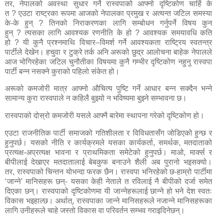
तर
,
नेपालको अवस्था सुधार गर्ने रास्वपाको आफ्नो दृष्टिकोण चाहिं के
त
?
एउटा राष्ट्रका रूपमा आजको नेपालका प्रमुख र अत्यन्त जटिल समस्या
के-के हुन्
?
तिनको निराकरणका लागि सम्बोधन गर्नुपर्ने विषय कुन
हुन्
?
त्यसका लागि आवश्यक रणनीति के हो
?
आवश्यक समयावधि कति
हो
?
यी कुनै प्रश्नमाथि विचार–विमर्श गर्ने आवश्यकता राष्ट्रिय स्वतन्त्र
पार्टीले देखेन। हचुवा र टुक्रे तर्क अनि अरूको छुद्र आलोचना बाहेक नेपालले
आज भोगिरहेका जटिल चुनौतीका विषयमा
कुनै गम्भीर दृष्टिकोण नहुनु रास्वपा
पार्टी बन्न नसक्ने कुराको पहिलो संकेत हो।
अरूको कमजोरी मात्र आफ्नो औचित्य पुष्टि गर्ने आधार बन्न सक्दैन भन्ने
सामान्य कुरा रास्वपाले न कहिलै बुझ्यो न भविष्यमा बुझ्ने सम्भावना छ।
रास्वपाको दोस्रो कमजोरी यसले आफ्नै बारेमा स्थापना गरेको दृष्टिकोण हो।
एउटा राजनीतिक पार्टी समाजको गतिशीलता र विविधतासँग जोडिएको हुन्छ र
हुनुपर्छ। यसको नीति र कार्यक्रमले यसका कार्यकर्ता
,
समर्थक
,
मतदाताको
प्रत्यक्ष-अप्रत्यक्ष भावना र प्राथमिकता समेटेको हुनुपर्छ। माओ
,
मार्क्स र
बीपीलाई देखाएर मतदातालाई बेबकुफ बनाउने शैली अब पुरानो भइसक्यो।
तर
,
रास्वपाको चिन्तन योभन्दा फरक छैन। रास्वपा भनिरहेको छ-हाम्रो पार्टीमा
‘जान्ने’ मानिसहरू छन्- यसका केही नेताले त रविलाई नै बीपीको दर्जा समेत
दिएका छन्। रास्वपाको दृष्टिकोणमा यी जान्नेहरूलाई छान्ने हो भने देश स्वतः
विकास भइहाल्छ। अर्थात्
,
रास्वपाका जान्ने मानिसहरूले नजान्ने मानिसहरूका
लागि उनीहरूले चाहे जस्तो विकास वा परिवर्तन सम्भव गराइदिनेछन्।