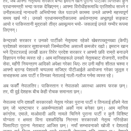
तर
,
जब आफ्नो नेतृत्वमा सरकार बन्यो इमरान खान पुराना पार्टीका विगतका कुनै
प्रधानमन्त्री भन्दा फरक देखिएनन्। आफ्ना विरोधीहरूमाथि प्रतिशोध साध्ने र
उनीहरूलाई नानाथरी अभियोगमा जेल पठाउने काममा उनले आफ्नो महत्त्वपूर्ण
समय खर्च गरे। उनको प्रधानमन्त्रीकालमा अर्थतन्त्रमा अभूतपूर्व सङ्कट
आयो र पाकिस्तानी मुद्राको तीव्र अवमूल्यन भयो- जसलाई उनले गम्भीर रूपमा
लिएनन्।
केन्द्रको सरकार र उनको पार्टीको नेतृत्वमा रहेको खेबरपख्तुनख्वा (केपी)
प्रदेशको सरकार सुशासनको जिम्मेवारीमा असाध्यै कमजोर रह्यो। इमरान खान
भने ट्विटरलाई लाखौं डलर तिरेर प्रदेश सरकार र आफ्नो छवि राम्रो बनाउने
विज्ञापन गर्नमा व्यस्त रहे। आम मानिसहरूले उनको नेतृत्वबाट रोजगारी
,
स्तरीय
सेवा
,
महँगी नियन्त्रण आदिको अपेक्षा गरेका थिए- तर उनी महँगा शीतल चश्मा र
आफ्नो ब्रान्ड पेशावरी चप्पलमा सजिएर पीटीआईले आयोजना गरेका जुलूस र
सभाहरूमा अरू पार्टी र तिनका नेतालाई गाली-गलौज गर्नमा व्यस्त रहे।
अब फर्कौं नेपालतिर। पाकिस्तान र नेपालको अवस्था अवश्य फरक छन्।
तर
,
यी दुई देशहरू बीच केही रोचक समानता छन्।
नेपालमा पनि दशकौं सरकारको नेतृत्व गरेका पुराना पार्टी र तिनलाई हाँक्ने नेता
छन् जो भ्रष्टाचार र अकर्मण्यताको अर्को नाम बनेका छन्। आम मानिस
कांग्रेस
,
एमाले
,
माओवादी आदि नामले चिनिने पुराना पार्टी र कुनै विशिष्ट
योग्यता र क्षमता विना दशकौंदेखि निरन्तर सरकारको नेतृत्व गरिरहेका
घिसापिटा पुराना नेताबाट आजित छन्। नयाँ सम्भावनाको खोजी र देशलाई