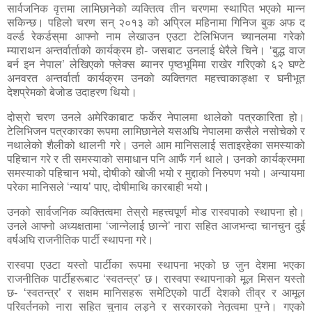
सार्वजनिक वृत्तमा लामिछानेको व्यक्तित्व तीन चरणमा स्थापित भएको मान्न
सकिन्छ। पहिलो चरण सन् २०१३ को अप्रिल महिनामा गिनिज बुक अफ द
वर्ल्ड रेकर्डस्‌मा आफ्नो नाम लेखाउन एउटा टेलिभिजन
च्यानलमा गरेको
म्याराथन अन्तर्वार्ताको कार्यक्रम हो- जसबाट उनलाई धेरैले चिने। ‘बुद्ध वाज
बर्न इन नेपाल’ लेखिएको फ्लेक्स ब्यानर पृष्ठभूमिमा राखेर गरिएको ६२ घण्टे
अनवरत अन्तर्वार्ता कार्यक्रम उनको व्यक्तिगत महत्त्वाकाङ्क्षा र घनीभूत
देशप्रेमको बेजोड उदाहरण थियो।
दोस्रो चरण उनले अमेरिकाबाट फर्केर नेपालमा थालेको पत्रकारिता हो।
टेलिभिजन पत्रकारका रूपमा लामिछानेले यसअघि नेपालमा कसैले नसोचेको र
नथालेको शैलीको थालनी गरे। उनले आम मानिसलाई सताइरहेका समस्याको
पहिचान गरे र ती समस्याको समाधान पनि आफैं गर्न थाले। उनको कार्यक्रममा
समस्याको पहिचान भयो
,
दोषीको खोजी भयो र मुद्दाको निरुपण भयो। अन्यायमा
परेका मानिसले ‘न्याय’ पाए
,
दोषीमाथि कारबाही भयो।
उनको सार्वजनिक व्यक्तित्वमा तेस्रो महत्त्वपूर्ण मोड रास्वपाको स्थापना हो।
उनले आफ्नो अध्यक्षतामा ‘जान्नेलाई छान्ने’ नारा सहित
आजभन्दा चानचुन दुई
वर्षअघि राजनीतिक पार्टी स्थापना गरे।
रास्वपा एउटा यस्तो पार्टीका रूपमा स्थापना भएको छ जुन देशमा भएका
राजनीतिक पार्टीहरूबाट ‘स्वतन्त्र’ छ। रास्वपा स्थापनाको मूल मिसन यस्तो
छ- ‘स्वतन्त्र’ र सक्षम मानिसहरू समेटिएको पार्टी देशको तीव्र र आमूल
परिवर्तनको नारा सहित चुनाव लड्ने र सरकारको नेतृत्वमा पुग्ने। गएको