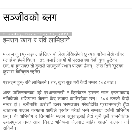
सञ्जीवको ब्लग
Tuesday, December 17, 2024
इमरान खान र रवि लामिछाने
म आज जुन प्रसङ्गलाई लिएर यो लेख लेखिरहेको छु त्यस बारेमा लेख्ने जाँगर
मलाई कहिल्यै थिएन। तर
,
मलाई लाग्यो यो प्रसङ्गमा केही कुरा छुटेका
छन्
,
वा हुनसक्छ ती कुराले पाउनुपर्ने स्थान पाएका छैनन्। लेख तिनै ‘छुटेका
कुरा’मा केन्द्रित रहनेछ।
प्रसङ्ग हुन्- रवि लामिछाने। तर
,
कुरा सुरु गरौं कैदी नम्बर ८०४ बाट।
आज पाकिस्तानका पूर्व प्रधानमन्त्री र क्रिकेटर इमरान खान इस्लामावाद
नजिकैको अडियाला जेलमा कैद सजाय काटिरहेका छन्। ८०४ उनको कैदी
नम्बर हो। उनीमाथि करोडौं डलर भ्रष्टाचार गरेकोदेखि प्रधानमन्त्री हुँदा
उपहारमा पाएका गरगहना आफैंले प्रयोग गरेको भन्ने सम्मका दर्जनौं अभियोग
छन्। यी अभियोग र तिनमाथि भएका सुनुवाइलाई हेर्दा कुनै ठूलै राजनीतिक
उथलपुथल नभए खान निकट भविष्यमा जेलबाट बाहिर आउने कल्पना गर्न
सकिंदैन।