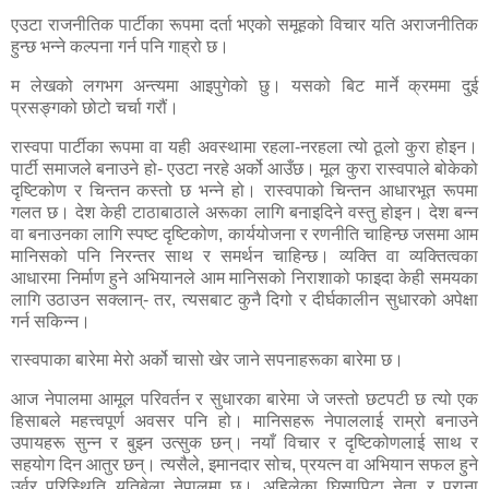
एउटा राजनीतिक पार्टीका रूपमा दर्ता भएको समूहको विचार यति अराजनीतिक
हुन्छ भन्ने कल्पना गर्न पनि गाह्रो छ।
म लेखको लगभग अन्त्यमा आइपुगेको छु। यसको बिट मार्ने क्रममा दुई
प्रसङ्गको छोटो चर्चा गरौं।
रास्वपा पार्टीका रूपमा वा यही अवस्थामा रहला-नरहला त्यो ठूलो कुरा होइन।
पार्टी समाजले बनाउने हो- एउटा नरहे अर्को आउँछ। मूल कुरा रास्वपाले बोकेको
दृष्टिकोण र चिन्तन कस्तो छ भन्ने हो। रास्वपाको चिन्तन आधारभूत रूपमा
गलत छ। देश केही टाठाबाठाले अरूका लागि बनाइदिने वस्तु होइन। देश बन्न
वा बनाउनका लागि स्पष्ट दृष्टिकोण
,
कार्ययोजना र रणनीति चाहिन्छ जसमा आम
मानिसको पनि निरन्तर साथ र समर्थन चाहिन्छ। व्यक्ति वा व्यक्तित्वका
आधारमा निर्माण हुने अभियानले आम मानिसको निराशाको फाइदा केही समयका
लागि उठाउन सक्लान्- तर
,
त्यसबाट कुनै दिगो र दीर्घकालीन सुधारको अपेक्षा
गर्न सकिन्न।
रास्वपाका बारेमा मेरो अर्को चासो खेर जाने सपनाहरूका बारेमा छ।
आज नेपालमा आमूल परिवर्तन र सुधारका बारेमा जे जस्तो छटपटी छ त्यो एक
हिसाबले महत्त्वपूर्ण अवसर पनि हो। मानिसहरू नेपाललाई राम्रो बनाउने
उपायहरू सुन्न र बुझ्न उत्सुक छन्। नयाँ विचार र दृष्टिकोणलाई साथ र
सहयोग दिन आतुर छन्। त्यसैले
,
इमानदार सोच
,
प्रयत्न वा अभियान सफल हुने
उर्वर परिस्थिति यतिबेला नेपालमा छ। अहिलेका घिसापिटा नेता र पुराना