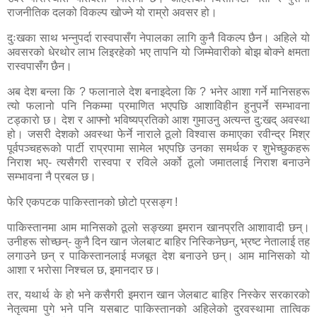
राजनीतिक दलको विकल्प खोज्ने यो राम्रो अवसर हो।
दुःखका साथ भन्नुपर्दा रास्वपासँग नेपालका लागि कुनै विकल्प छैन। अहिले यो
अवसरको धेरथोर लाभ लिइरहेको भए तापनि यो जिम्मेवारीको बोझ बोक्ने क्षमता
रास्वपासँग छैन।
अब देश बन्ला कि
?
फलानाले देश बनाइदेला कि
?
भनेर आशा गर्ने मानिसहरू
त्यो फलानो पनि निकम्मा प्रमाणित भएपछि आशाविहीन हुनुपर्ने सम्भावना
टड्कारो छ। देश र आफ्नो भविष्यप्रतिको आश गुमाउनु अत्यन्त दु:खद् अवस्था
हो। जसरी देशको अवस्था फेर्ने नाराले ठूलो विश्वास कमाएका रवीन्द्र मिश्र
पूर्वपञ्चहरूको पार्टी राप्रपामा सामेल भएपछि उनका समर्थक र शुभेच्छुकहरू
निराश भए- त्यसैगरी रास्वपा र रविले अर्को ठूलो जमातलाई निराश बनाउने
सम्भावना नै प्रबल छ।
फेरि एकपटक पाकिस्तानको छोटो प्रसङ्ग !
पाकिस्तानमा आम मानिसको ठूलो सङ्ख्या इमरान खानप्रति आशावादी छन्।
उनीहरू सोच्छन्- कुनै दिन खान जेलबाट बाहिर निस्किनेछन्
,
भ्रष्ट नेतालाई तह
लगाउने छन् र पाकिस्तानलाई मजबूत देश बनाउने छन्। आम मानिसको यो
आशा र भरोसा निश्चल छ
,
इमानदार छ।
तर
,
यथार्थ के हो भने कसैगरी इमरान खान जेलबाट बाहिर निस्केर सरकारको
नेतृत्वमा पुगे भने पनि यसबाट पाकिस्तानको अहिलेको दुरवस्थामा तात्विक