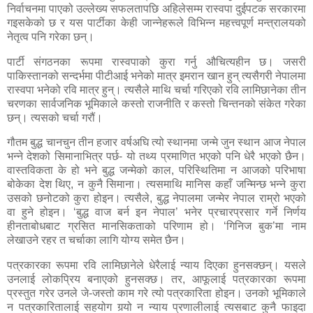
निर्वाचनमा पाएको उल्लेख्य सफलतापछि अहिलेसम्म रास्वपा दुईपटक सरकारमा
गइसकेको छ र यस पार्टीका केही जान्नेहरूले विभिन्न महत्त्वपूर्ण मन्त्रालयको
नेतृत्व पनि गरेका छन्।
पार्टी संगठनका रूपमा रास्वपाको कुरा गर्नु औचित्यहीन छ। जसरी
पाकिस्तानको सन्दर्भमा पीटीआई भनेको मात्र इमरान खान हुन् त्यसैगरी नेपालमा
रास्वपा भनेको रवि मात्र हुन्। त्यसैले माथि चर्चा गरिएको रवि लामिछानेका तीन
चरणका सार्वजनिक भूमिकाले कस्तो राजनीति र कस्तो चिन्तनको संकेत गरेका
छन्। त्यसको चर्चा गरौं।
गौतम बुद्ध चानचुन तीन हजार वर्षअघि त्यो स्थानमा जन्मे जुन स्थान आज नेपाल
भन्ने देशको सिमानाभित्र पर्छ- यो तथ्य प्रमाणित भएको पनि धेरै भएको छैन।
वास्तविकता के हो भने बुद्ध जन्मेको काल
,
परिस्थितिमा न आजको परिभाषा
बोकेका देश थिए
,
न कुनै सिमाना। त्यसमाथि मानिस कहाँ जन्मिन्छ भन्ने कुरा
उसको छनोटको कुरा होइन। त्यसैले
,
बुद्ध नेपालमा जन्मेर नेपाल राम्रो भएको
वा हुने होइन। ‘बुद्ध वाज बर्न इन नेपाल’ भनेर प्रचारप्रसार गर्ने निर्णय
हीनताबोधबाट ग्रसित मानसिकताको परिणाम हो। ‘गिनिज बुक’मा नाम
लेखाउने रहर त चर्चाका लागि योग्य समेत छैन।
पत्रकारका रूपमा रवि लामिछानेले धेरैलाई न्याय दिएका हुनसक्छन्। यसले
उनलाई लोकप्रिय बनाएको हुनसक्छ। तर
,
आफूलाई पत्रकारका रूपमा
प्रस्तुत गरेर उनले जे-जस्तो काम गरे त्यो पत्रकारिता होइन। उनको भूमिकाले
न पत्रकारितालाई सहयोग गर्‍यो न न्याय प्रणालीलाई त्यसबाट कुनै फाइदा