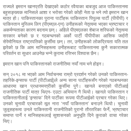
राज्यले इमरान खानप्रति देखाएको कठोर रवैयाका बाबजुद आज पाकिस्तानमा
बहुसङ्ख्यक मानिसले आशा र भरोसा गरेको कोही नेता छ भने त्यो इमरान खान
मात्र हो। पाकिस्तानका पुराना पार्टीहरू पाकिस्तान पिपुल्स पार्टी (पीपीपी) र
पाकिस्तान मुस्लिम लिग (पीएमएल-एन) उनीहरूको नेतृत्वमा भएका भ्रष्टाचार र
अकर्मण्यताका कारण बदनाम छन्। अहिले पीएमएलका शेबाज शरिफको नेतृत्वमा
सरकार बनेको छ र गठबन्धनको अर्को पार्टी पीपीपीका आसिफ जर्दारी
सेरेमोनियल राष्ट्रपतिको कुर्सीमा छन्। तर
,
उनीहरूको लोकप्रियता यति तल
झरेको छ कि आम मानिसहरूमा उनीहरूबाट पाकिस्तानमा कुनै सकारात्मक
परिवर्तन वा सुधार आउनेछ भन्ने कुरामा रत्तिभर विश्वास छैन।
इमरान खान पनि पाकिस्तानको राजनीतिमा नयाँ नाम भने होइन।
सन् २०१८ मा भएको आम निर्वाचनमा राम्रो प्रदर्शन गरेको उनको पाकिस्तान-
तहरिके-इन्साफ पार्टी (पीटीआई)ले अन्य साना पार्टीहरूसँग गरेको गठबन्धनका
आधारमा खान प्रधानमन्त्रीको कुर्सीमा पुगे। खानले बनाएको पीटीआई
राजनीतिक पार्टी मात्र थिएन- एउटा अभियान नै थियो। खानले पाकिस्तान र
पाकिस्तानीलाई ‘इन्साफ’ दिने पार्टीका रूपमा पीटीआईको प्रचार गरेका थिए।
उनको चुनावी प्रचारको मूल नारा ‘नयाँ पाकिस्तान’ बनाउने थियो। चुनावी
जुलूसहरूमा उनले पाकिस्तानी राजनीतिको पुरानो तौरतरिका फेर्ने
,
भ्रष्टाचार
समाप्त पार्ने र मानिसहरूलाई सुशासनको अनुभूति दिने कुराको वाचा गरेका
थिए।