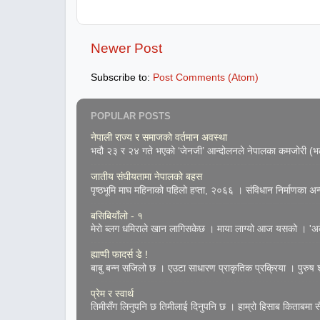
Newer Post
Subscribe to:
Post Comments (Atom)
POPULAR POSTS
नेपाली राज्य र समाजको वर्तमान अवस्था
भदौ २३ र २४ गते भएको ‘जेनजी’ आन्दोलनले नेपालका कमजोरी (भल्
जातीय संघीयतामा नेपालको बहस
पृष्ठभूमि माघ महिनाको पहिलो हप्ता, २०६६ । संविधान निर्माणका अन्तर
बसिबियाँलो - १
मेरो ब्लग धमिराले खान लागिसकेछ । माया लाग्यो आज यसको । 'अके
ह्याप्पी फादर्स डे !
बाबु बन्न सजिलो छ । एउटा साधारण प्राकृतिक प्रक्रिया । पुरुष शुक
प्रेम र स्वार्थ
तिमीसँग लिनुपनि छ तिमीलाई दिनुपनि छ । हाम्रो हिसाब किताबमा सँच