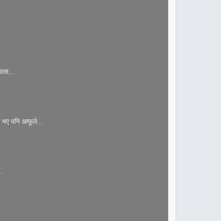
ाला...
 भए पनि आफूले...
.