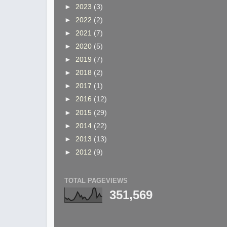
►
2023
(3)
►
2022
(2)
►
2021
(7)
►
2020
(5)
►
2019
(7)
►
2018
(2)
►
2017
(1)
►
2016
(12)
►
2015
(29)
►
2014
(22)
►
2013
(13)
►
2012
(9)
TOTAL PAGEVIEWS
351,569