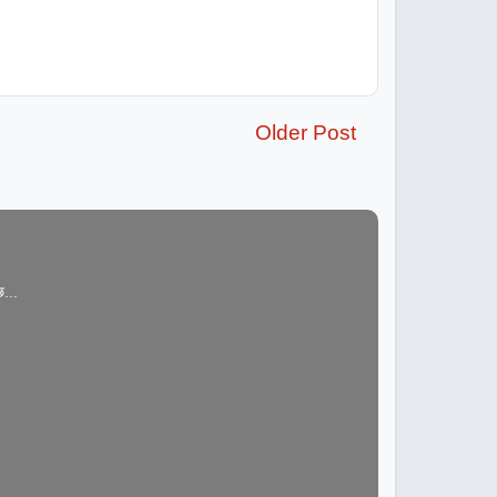
Older Post
...