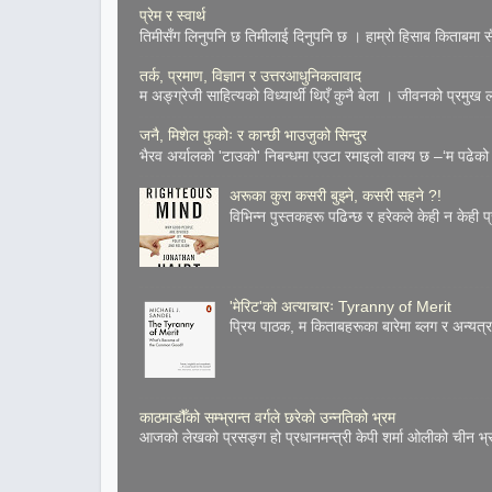
प्रेम र स्वार्थ
तिमीसँग लिनुपनि छ तिमीलाई दिनुपनि छ । हाम्रो हिसाब किताबमा सँच
तर्क, प्रमाण, विज्ञान र उत्तरआधुनिकतावाद
म अङ्ग्रेजी साहित्यको विध्यार्थी थिएँ कुनै बेला । जीवनको प्रमुख
जनै, मिशेल फुकोः र कान्छी भाउजुको सिन्दुर
भैरव अर्यालको 'टाउको' निबन्धमा एउटा रमाइलो वाक्य छ –‘म पढेको 
अरूका कुरा कसरी बुझ्ने, कसरी सहने ?!
विभिन्न पुस्तकहरू पढिन्छ र हरेकले केही न केही प
'मेरिट'को अत्याचारः Tyranny of Merit
प्रिय पाठक, म किताबहरूका बारेमा ब्लग र अन्य
काठमाडौँको सम्भ्रान्त वर्गले छरेको उन्नतिको भ्रम
आजको लेखको प्रसङ्ग हो प्रधानमन्त्री केपी शर्मा ओलीको चीन भ्