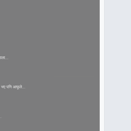
ाला...
 भए पनि आफूले...
.