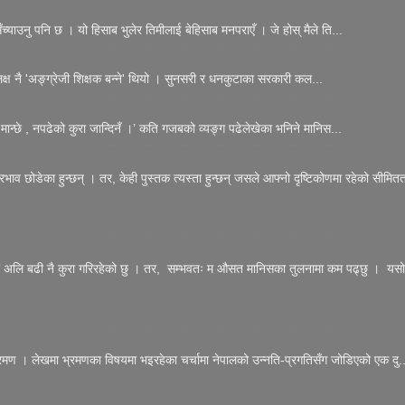
्याउनु पनि छ । यो हिसाब भुलेर तिमीलाई बेहिसाब मनपराएँ । जे होस् मैले ति...
 लक्ष नै 'अङ्ग्रेजी शिक्षक बन्ने' थियो । सुनसरी र धनकुटाका सरकारी कल...
मान्छे , नपढेको कुरा जान्दिनँ ।’ कति गजबको व्यङ्ग पढेलेखेका भनिने मानिस...
्रभाव छोडेका हुन्छन् । तर, केही पुस्तक त्यस्ता हुन्छन् जसले आफ्नो दृष्टिकोणमा रहेको सीमितत
त्र अलि बढी नै कुरा गरिरहेको छु । तर, सम्भवतः म औसत मानिसका तुलनामा कम पढ्छु । यसो
रमण । लेखमा भ्रमणका विषयमा भइरहेका चर्चामा नेपालको उन्नति-प्रगतिसँग जोडिएको एक दु..