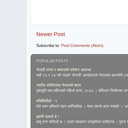
Newer Post
Subscribe to:
Post Comments (Atom)
POPULAR POSTS
नेपाली राज्य र समाजको वर्तमान अवस्था
भदौ २३ र २४ गते भएको ‘जेनजी’ आन्दोलनले नेपालका कमजोरी (भल्
जातीय संघीयतामा नेपालको बहस
पृष्ठभूमि माघ महिनाको पहिलो हप्ता, २०६६ । संविधान निर्माणका अन्तर
बसिबियाँलो - १
मेरो ब्लग धमिराले खान लागिसकेछ । माया लाग्यो आज यसको । 'अके
ह्याप्पी फादर्स डे !
बाबु बन्न सजिलो छ । एउटा साधारण प्राकृतिक प्रक्रिया । पुरुष शुक