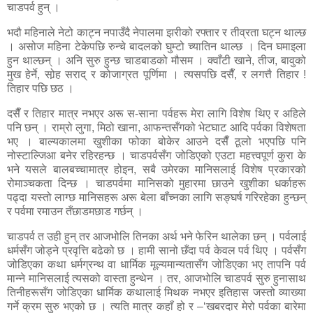
चाडपर्व हुन् ।
भदौ महिनाले नेटो काट्न नपाउँदै नेपालमा झरीको रफ्तार र तीव्रता घट्न थाल्छ
। असोज महिना टेकेपछि रुन्चे बादलको घुम्टो च्यातिन थाल्छ । दिन घमाइला
हुन थाल्छन् । अनि सुरु हुन्छ चाडबाडको मौसम । क्वाँटी खाने, तीज, बावुको
मुख हेर्ने, सोर्‍ह सराद् र कोजाग्रत पूर्णिमा । त्यसपछि दसैँ, र लगत्तै तिहार !
तिहार पछि छठ ।
दसैँ र तिहार मात्र नभएर अरू स-साना पर्वहरू मेरा लागि विशेष थिए र अहिले
पनि छन् । राम्रो लुगा, मिठो खाना, आफन्तसँगको भेटघाट आदि पर्वका विशेषता
भए । बाल्यकालमा खुशीका फोका बोकेर आउने दसैँ ठूलो भएपछि पनि
नोस्टाल्जिआ बनेर रहिरहन्छ । चाडपर्वसँग जोडिएको एउटा महत्त्वपूर्ण कुरा के
भने यसले बालबच्चामात्र होइन, सबै उमेरका मानिसलाई विशेष प्रकारको
रोमाञ्चकता दिन्छ । चाडपर्वमा मानिसको मुहारमा छाउने खुशीका धर्काहरू
पढ्दा यस्तो लाग्छ मानिसहरू अरू बेला बाँच्नका लागि सङ्घर्ष गरिरहेका हुन्छन्
र पर्वमा रमाउन तँछाडमछाड गर्छन् ।
चाडपर्व त उही हुन् तर आजभोलि तिनका अर्थ भने फेरिन थालेका छन् । पर्वलाई
धर्मसँग जोड्ने प्रवृत्ति बढेको छ । हामी सानो छँदा पर्व केवल पर्व थिए । पर्वसँग
जोडिएका कथा धर्मग्रन्थ वा धार्मिक मूल्यमान्यतासँग जोडिएका भए तापनि पर्व
मान्ने मानिसलाई त्यसको वास्ता हुन्थेन । तर, आजभोलि चाडपर्व सुरु हुनासाथ
तिनीहरूसँग जोडिएका धार्मिक कथालाई मिथक नभएर इतिहास जस्तो व्याख्या
गर्ने क्रम सुरु भएको छ । त्यति मात्र कहाँ हो र –‘खबरदार मेरो पर्वका बारेमा