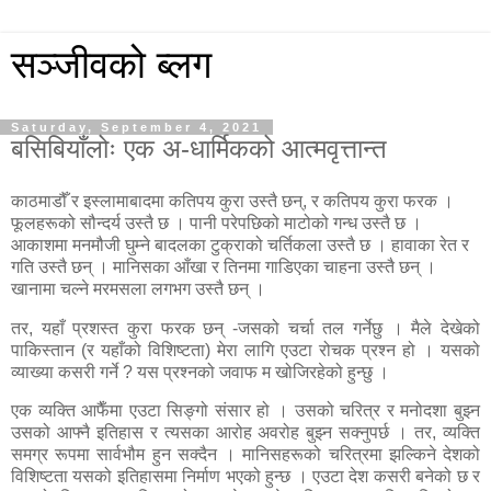
सञ्जीवको ब्लग
Saturday, September 4, 2021
बसिबियाँलोः एक अ-धार्मिकको आत्मवृत्तान्त
काठमाडौँ र इस्लामाबादमा कतिपय कुरा उस्तै छन्, र कतिपय कुरा फरक ।
फूलहरूको सौन्दर्य उस्तै छ । पानी परेपछिको माटोको गन्ध उस्तै छ ।
आकाशमा मनमौजी घुम्ने बादलका टुक्राको चर्तिकला उस्तै छ । हावाका रेत र
गति उस्तै छन् । मानिसका आँखा र तिनमा गाडिएका चाहना उस्तै छन् ।
खानामा चल्ने मरमसला लगभग उस्तै छन् ।
तर, यहाँ प्रशस्त कुरा फरक छन् -जसको चर्चा तल गर्नेछु । मैले देखेको
पाकिस्तान (र यहाँको विशिष्टता) मेरा लागि एउटा रोचक प्रश्न हो । यसको
व्याख्या कसरी गर्ने ? यस प्रश्नको जवाफ म खोजिरहेको हुन्छु ।
एक व्यक्ति आफैँमा एउटा सिङ्गो संसार हो । उसको चरित्र र मनोदशा बुझ्न
उसको आफ्नै इतिहास र त्यसका आरोह अवरोह बुझ्न सक्नुपर्छ । तर, व्यक्ति
समग्र रूपमा सार्वभौम हुन सक्दैन । मानिसहरूको चरित्रमा झल्किने देशको
विशिष्टता यसको इतिहासमा निर्माण भएको हुन्छ ।
एउटा देश कसरी बनेको छ र