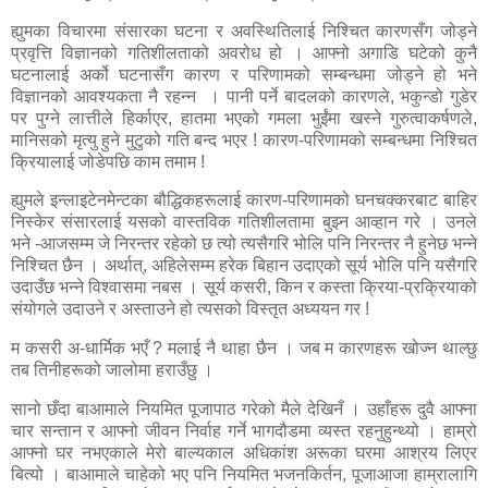
ह्युमका विचारमा
संसारका घटना र अवस्थितिलाई निश्चित कारणसँग जोड्ने
प्रवृत्ति विज्ञानको गतिशीलताको अवरोध हो । आफ्नो अगाडि घटेको कुनै
घटनालाई अर्को घटनासँग कारण र परिणामको सम्बन्धमा जोड्ने हो भने
विज्ञानको आवश्यकता नै रहन्न
। पानी पर्ने बादलको कारणले, भकुन्डो गुडेर
पर पुग्ने लात्तीले हिर्काएर, हातमा भएको गमला भुईंमा खस्ने गुरुत्वाकर्षणले,
मानिसको मृत्यु हुने मुटुको गति बन्द भएर ! कारण-परिणामको सम्बन्धमा निश्चित
क्रियालाई जोडेपछि काम तमाम !
ह्युमले इन्लाइटेनमेन्टका बौद्धिकहरूलाई कारण-परिणामको घनचक्करबाट बाहिर
निस्केर संसारलाई यसको वास्तविक गतिशीलतामा बुझ्न आव्हान गरे । उनले
भने -आजसम्म जे निरन्तर रहेको छ त्यो त्यसैगरि भोलि पनि निरन्तर नै हुनेछ भन्ने
निश्चित छैन । अर्थात्, अहिलेसम्म हरेक बिहान उदाएको सूर्य भोलि पनि यसैगरि
उदाउँछ भन्ने विश्वासमा नबस । सूर्य कसरी, किन र कस्ता क्रिया-प्रक्रियाको
संयोगले उदाउने र अस्ताउने हो त्यसको विस्तृत अध्ययन गर !
म कसरी अ
-
धार्मिक भएँ ? मलाई नै थाहा छैन । जब म कारणहरू खोज्न थाल्छु
तब तिनीहरूको जालोमा हराउँछु ।
सानो छँदा बाआमाले नियमित पूजापाठ गरेको मैले देखिनँ । उहाँहरू दुवै आफ्ना
चार सन्तान र आफ्नो जीवन निर्वाह गर्ने भागदौडमा व्यस्त रहनुहुन्थ्यो । हाम्रो
आफ्नो घर नभएकाले मेरो बाल्यकाल अधिकांश अरूका घरमा आश्रय लिएर
बित्यो । बाआमाले चाहेको भए पनि नियमित भजनकिर्तन, पूजाआजा हाम्रालागि