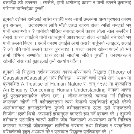
बसाउँदा त्यो उम्लन्छ । त्यसैले, हामी आगोलाई कारण र पानी उम्लने कुरालाई
परिणाम ठानिरहेका हुन्छौँ ।
ह्युमको दर्शनले हामीलाई सचेत गराउँदै भन्छ -पानी उम्लनमा अन्य प्रशस्त कारण
हुन सक्छन् । उदाहरणका लागि भाँडो एउटा कारण होला -भाँडो नभएको भए
पानी उम्लन्थ्यो र ? पानीको भौतिक बनावट अर्को कारण होला -तेल उम्लँदैन
!
तेस्रो कारण तपाईंको पानी तताउनुपर्ने आवश्यकता होला -तपाईंले नचाहेको भए
पानी उम्लने थिएन । अर्को कारण तपाईंले आगो कसरी पार्नुभयो -लाइटर, सलाई
? त्यो पनि पानी उम्लने कारण हुनसक्छ । यस्ता कारण खोज्न थाल्ने हो भने
हामी विभिन्न सम्भावित कारणहरूको जालोमा जेलिन पुग्छौँ । कारणहरूको
खोजीले संसारको बुझाइलाई कुनै सहयोग गर्दैन ।
ह्युमको यो सिद्धान्त दर्शनशास्त्रमा कारण-परिणामको सिद्धान्त (
Theory of
Causation/Causality)
भनेर चिनिन्छ । यसको चर्चा उनले सन् १७४० मा
प्रकाशित
A Treatise of Human Nature
र
सन् १९४८ मा प्रकाशित
An Enquiry Concerning Human Understanding
नामका आफ्ना
दुई पुस्तकहरूमार्फत गरेका छन् । जीवन
-
जगत्‌को व्याख्या गर्न निश्चित
कारणको खोजी गर्ने दर्शनशास्त्रमा त्यस बेलाको प्रवृत्तिलाई ह्युमले गरेको
आलोचनाबाट इनलाइटेनमेन्ट युगको दर्शनशास्त्रमा एउटा ठूलै सङ्कटको
सिर्जना भएको थियो -जसलाई इम्यानुएल कान्टले हल गर्ने प्रयत्न गरे । ह्युमको
दर्शनबाट प्रभावित चार्ल्स डार्विन जीव विकासको अध्ययनका लागि निश्चित
कारणमा नअल्झी जीवजन्तुका शारिरीक संरचना तथा विशेषता र प्रकृतिका
परिवर्तनको बृहत् अध्ययन गरे र प्रख्यात सिद्धान्त प्रतिपादन गरे ।*