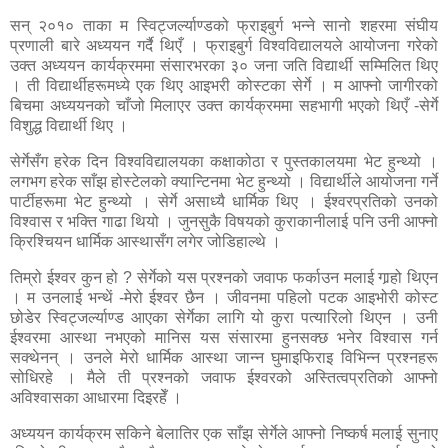
सन् २०१० ताका म स्विट्जर्ल्याण्डको फ्राइबुर्ग भन्ने सानो शहरमा संघीय
प्रणाली बारे अध्ययन गर्दै थिएँ । फ्राइबुर्ग विश्वविद्यालयले आयोजना गरेको
उक्त अध्ययन कार्यक्रममा संसारभरका ३० जना जति विद्यार्थी सम्मिलित थिए
। ती विद्यार्थीहरूमध्ये एक थिए आइभरी कोस्टका सेर्गे । म आफ्नो जागीरको
बिचमा अध्ययनको चाँजो मिलाएर उक्त कार्यक्रममा सहभागी भएको थिएँ -सेर्गे
विशुद्ध विद्यार्थी थिए ।
सेर्गेसँग हरेक दिन विश्वविद्याल‍यका कक्षाकोठा र पुस्तकालयमा भेट हुन्थ्यो ।
लगभग हरेक साँझ होस्टेलको क्यान्टिनमा भेट हुन्थ्यो । विद्यार्थीले आयोजना गर्ने
पार्टीहरूमा भेट हुन्थ्यो । सेर्गे असाध्यै धार्मिक थिए । ईश्वरप्रतिको उनको
विश्वास र भक्ति गाढा थियो । जुनसुकै विषयको कुराकानीलाई पनि उनी आफ्नो
क्रिश्चियन धार्मिक आस्थासँग लगेर जोडिहाल्थे ।
तिम्रो ईश्वर कुन हो ? सेर्गेको यस प्रश्नको जवाफ फर्काउन मलाई गार्‍हो थिएन
। म उनलाई भन्थें -मेरो ईश्वर छैन । जीवनमा पहिलो पटक आइभोरी कोस्ट
छोडेर स्विट्जर्ल्याण्ड आएका सेर्गेका लागि यो कुरा पत्यारिलो थिएन । उनी
ईश्वरमा आस्था नभएको मानिस यस संसारमा हुनसक्छ भनेर विश्वास गर्न
सक्थेनन् । उनले मेरो धार्मिक आस्था जान्न घुमाइफिराइ विभिन्न प्रश्नहरू
सोधिरहे । मैले ती प्रश्नको जवाफ ईश्वरको अस्तित्वप्रतिको आफ्नो
अविश्वासका आधारमा दिइरहेँ ।
अध्ययन कार्यक्रम सकिने बेलातिर एक साँझ सेर्गेले आफ्नो निष्कर्ष मलाई सुनाए