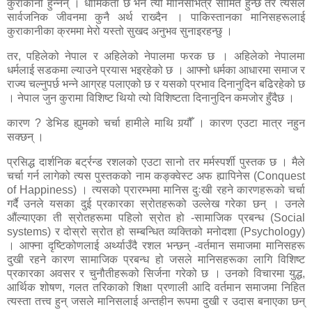
कुराकानी हुन्नन् । धार्मिकता छ भने त्यो मानिसभित्र सीमित हुन्छ तर त्यसले
सार्वजनिक जीवनमा कुनै अर्थ राख्दैन । पाकिस्तानका मानिसहरूलाई
कुराकानीका क्रममा मेरो यस्तो सुखद अनुभव सुनाइरहन्छु ।
तर, पहिलेको नेपाल र अहिलेको नेपालमा फरक छ । अहिलेको नेपालमा
धर्मलाई सडकमा ल्याउने प्रयास भइरहेको छ । आफ्नो धर्मका आधारमा समाज र
राज्य चल्नुपर्छ भन्ने आग्रह पलाएको छ र यसको प्रभाव दिनानुदिन बढिरहेको छ
। नेपाल जुन कुरामा विशिष्ट थियो त्यो विशिष्टता दिनानुदिन कमजोर हुँदैछ ।
कारण ? डेभिड ह्युमको चर्चा हामीले माथि गर्‍यौँ । कारण एउटा मात्र नहुन
सक्छन् ।
प्रसिद्ध दार्शनिक बर्ट्रन्ड रशलको एउटा सानो तर मर्मस्पर्शी पुस्तक छ । मैले
चर्चा गर्न लागेको त्यस पुस्तकको नाम कङ्क्वेस्ट अफ ह्यापिनेस (
Conquest
of Happiness)
। त्यसको प्रारम्भमा मानिस दुःखी रहने कारणहरूको चर्चा
गर्दै उनले यसका दुई प्रकारका स्रोतहरूको उल्लेख गरेका छन् । उनले
औंल्याएका ती स्रोतहरूमा पहिलो स्रोत हो -सामाजिक प्रबन्ध (
Social
systems)
र दोस्रो स्रोत हो सम्बन्धित व्यक्तिको मनोदशा (
Psychology)
। आफ्ना दृष्टिकोणलाई अर्थ्याउँदै रशल भन्छन् -वर्तमान समाजमा मानिसहरू
दुखी रहने कारण सामाजिक प्रबन्ध हो जसले मानिसहरूका लागि विशिष्ट
प्रकारका अवसर र चुनौतीहरूको सिर्जना गरेको छ । उनको विचारमा युद्ध,
आर्थिक शोषण, गलत तरिकाको शिक्षा प्रणाली आदि वर्तमान समाजमा निहित
त्यस्ता तत्त्व हुन् जसले मानिसलाई अन्तहीन रूपमा दुखी र उदास बनाएका छन्