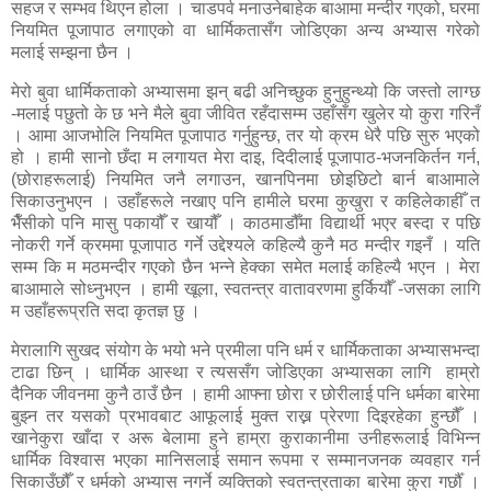
सहज र सम्भव थिएन होला । चाडपर्व मनाउनेबाहेक बाआमा मन्दीर गएको, घरमा
नियमित पूजापाठ लगाएको वा धार्मिकतासँग जोडिएका अन्य अभ्यास गरेको
मलाई सम्झना छैन ।
मेरो बुवा धार्मिकताको अभ्यासमा झन् बढी अनिच्छुक हुनुहुन्थ्यो कि जस्तो लाग्छ
-मलाई पछुतो के छ भने मैले बुवा जीवित रहँदासम्म उहाँसँग खुलेर यो कुरा गरिनँ
। आमा आजभोलि नियमित पूजापाठ गर्नुहुन्छ, तर यो क्रम धेरै पछि सुरु भएको
हो । हामी सानो छँदा म लगायत मेरा दाइ, दिदीलाई पूजापाठ-भजनकिर्तन गर्न,
(छोराहरूलाई) नियमित जनै लगाउन, खानपिनमा छोइछिटो बार्न बाआमाले
सिकाउनुभएन । उहाँहरूले नखाए पनि हामीले घरमा कुखुरा र कहिलेकाहीँ त
भैँसीको पनि मासु पकायौँ र खायौँ । काठमाडौँमा विद्यार्थी भएर बस्दा र पछि
नोकरी गर्ने क्रममा पूजापाठ गर्ने उद्देश्यले कहिल्यै कुनै मठ मन्दीर गइनँ । यति
सम्म कि म मठमन्दीर गएको छैन भन्ने हेक्का समेत मलाई कहिल्यै भएन । मेरा
बाआमाले सोध्नुभएन । हामी खूला, स्वतन्त्र वातावरणमा हुर्कियौँ -जसका लागि
म उहाँहरूप्रति सदा कृतज्ञ छु ।
मेरालागि सुखद संयोग के भयो भने प्रमीला पनि धर्म र धार्मिकताका अभ्यासभन्दा
टाढा छिन् । धार्मिक आस्था र त्यससँग जोडिएका अभ्यासका लागि
हाम्रो
दैनिक जीवनमा कुनै ठाउँ छैन । हामी आफ्ना छोरा र छोरीलाई पनि धर्मका बारेमा
बुझ्न तर यसको प्रभावबाट आफूलाई मुक्त राख्न प्रेरणा दिइरहेका हुन्छौँ ।
खानेकुरा खाँदा र अरू बेलामा हुने हाम्रा कुराकानीमा उनीहरूलाई विभिन्न
धार्मिक विश्वास भएका मानिसलाई समान रूपमा र सम्मानजनक व्यवहार गर्न
सिकाउँछौँ र धर्मको अभ्यास नगर्ने व्यक्तिको स्वतन्त्रताका बारेमा कुरा गर्छौँ ।