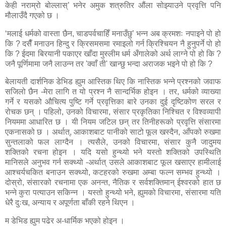
केही नराम्रो बोल्लास्’ भनेर अमुक शत्रुतिर औंला सोझ्याउने प्रवृत्ति पनि
मौलाउँदै गएको छ ।
‘
मलाई धर्मको वास्ता छैन, चाडपर्वचाहिँ मनाउँछु
’
भन्न अब क्रमशः नपाइने पो हो
कि ? दसैँ मनाउन हिन्दु र क्रिसमसमा रमाइलो गर्न क्रिश्चियन नै हुनुपर्ने पो हो
कि ? ईदमा बिरयानी पकाएर खाँदा मुस्लीम धर्म अँगालेको अर्थ लाग्ने पो हो कि ?
जनै पूर्णिमामा जनै लाउन्न तर 'क्वाँ ती' खान्छु भन्दा अराजक भइने पो हो कि ?
बेलायती दार्शनिक डेभिड ह्युम आस्तिक थिए कि नास्तिक भन्ने प्रश्नको जवाफ
सजिलो छैन -मेरा लागि त यो प्रश्न नै सान्दर्भिक होइन । तर, धर्मको व्याख्या
गर्ने र यसको औचित्य पुष्टि गर्ने प्रवृत्तिका बारे उनका दुई दृष्टिकोण सरल र
रोचक छन् । पहिलो, उनको विचारमा, संसार प्रकृतिका निश्चित र विश्वव्यापी
नियममा आधारित छ । यी नियम जटिल छन् तर तिनीहरूको प्रवृत्ति संसारमा
एकनासको छ । अर्थात्, आकाशबाट पानीको साटो फूल खस्दैन, आँपको रुखमा
सुन्तलाको फल लाग्दैन । त्यसैले, उनको विचारमा, संसार कुनै जादुमय
शक्तिको रचना होइन । यदि यसो हुन्थ्यो भने यस्तो शक्तिको उपस्थिति
मानिसले अनुभव गर्न सक्थ्यो -अर्थात् उसले आकाशबाट फूल खसाएर हामीलाई
आश्चर्यचकित बनाउन सक्थ्यो, कटहरको रुखमा अम्बा फल्न सम्भव हुन्थ्यो ।
दोस्रो, संसारको रचनामा एक अनन्त, नैतिक र सर्वशक्तिमान् ईश्वरको हात छ
भन्ने कुरा पत्याउन सकिन्न । यस्तो हुन्थ्यो भने, ह्युमको विचारमा, संसारमा यति
धेरै दुःख, अन्याय र अपूर्णता बाँकी रहने थिएन ।
म डेभिड ह्युम पढेर अ-धार्मिक भएको होइन ।