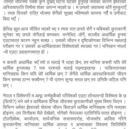
-तिम्रो जीवनमा पक्कै कुनै दुखद् घटना घटेको हुनुपर्छ जसका कारण ईश्वरको
अस्तित्वप्रति तिमीमा शंका उत्पन्न भएको छ । म उनको जवाफमा थोरै मुस्कुराएँ
। त्यस दिनको रात्रि भोजमा सेर्गेको सुखद भविष्यको कामना गर्दै म उनीबाट
बिदा भएँ ।
डेभिड ह्युम आज जीवित भएको भए र त्यस रात उनले सेर्गे र मबिचको कुराकानी
सुनेका भए उनले सेर्गेलाई सम्भवतः भन्नेथिए -सेर्गे, सञ्जीव अधार्मिक हुनमा
एउटामात्र कारण नहुन सक्छ । उसको जीवन र दृष्टिकोणका विभिन्न पक्षलाई
परीक्षण गर र उसको अ-धार्मिकताका विशेषताको व्याख्या गर ! भनिरहन नपर्ला
-यो एउटा उदाहरणमात्र हो ।
म कसरी अधार्मिक भएँ त्यो त मलाई नै थाहा छैन, तर मानिस कसरी यति धेरै
धार्मिक हुनसक्छ ? यस प्रश्नले मलाई पछ्याइरहन्छ । पाकिस्तानका
मानिसहरू किन यति धेरै धार्मिक छन् ? सेर्गेले धार्मिक आस्थाबिनाको जीवन
किन सम्भव ठान्न सक्दैनन् ? यी प्रश्न सुन्दा सरल छन् तर उत्तिकै जटिल पनि
छन् ।
नेपाल र विशेषगरि म आफू जन्मेहुर्केको परिवेषको एउटा लोभलाग्दो विशेषता के छ
(थियो?) भने धर्म र धार्मिकता दैनिक जीवनमा कुराकानीको मुख्य विषय थिएन ।
विभिन्न धर्मका ईश्वरको सेवामा जीवन बिताउने धार्मिक मानिसहरू पनि नभएका
होइनन् -तर तिनीहरू मैले देखेको, भोगेको नेपालका प्रतिनिधि पात्र होइनन् ।
टोलछिमेक, कार्यालय, सार्वजनिक सभासमारोह, भोजभतेर आदिमा गरिने
कुराकानीमा मानिसका धार्मिक आस्था र अभ्यासका विषयमा सितिमिति