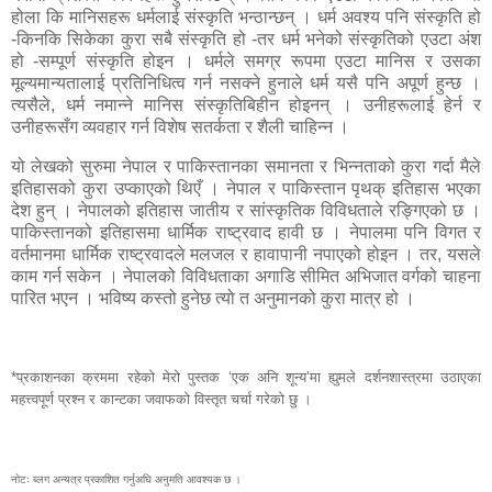
होला कि मानिसहरू धर्मलाई संस्कृति भन्ठान्छन् । धर्म अवश्य पनि संस्कृति हो
-किनकि सिकेका कुरा सबै संस्कृति हो -तर धर्म भनेको संस्कृतिको एउटा अंश
हो -सम्पूर्ण संस्कृति होइन । धर्मले समग्र रूपमा एउटा मानिस र उसका
मूल्यमान्यतालाई प्रतिनिधित्व गर्न नसक्ने हुनाले धर्म यसै पनि अपूर्ण हुन्छ ।
त्यसैले, धर्म नमान्ने मानिस संस्कृतिबिहीन होइनन् । उनीहरूलाई हेर्न र
उनीहरूसँग व्यवहार गर्न विशेष सतर्कता र शैली चाहिन्न ।
यो लेखको सुरुमा नेपाल र पाकिस्तानका समानता र भिन्नताको कुरा गर्दा मैले
इतिहासको कुरा उप्काएको थिएँ । नेपाल र पाकिस्तान पृथक् इतिहास भएका
देश हुन् । नेपालको इतिहास जातीय र सांस्कृतिक विविधताले रङ्गिएको छ ।
पाकिस्तानको इतिहासमा धार्मिक राष्ट्रवाद हावी छ । नेपालमा पनि विगत र
वर्तमानमा धार्मिक राष्ट्रवादले मलजल र हावापानी नपाएको होइन । तर, यसले
काम गर्न सकेन । नेपालको विविधताका अगाडि सीमित अभिजात वर्गको चाहना
पारित भएन । भविष्य कस्तो हुनेछ त्यो त अनुमानको कुरा मात्र हो ।
*प्रकाशनका क्रममा रहेको मेरो पुस्तक ‘एक अनि शून्य’मा ह्युमले दर्शनशास्त्रमा उठाएका
महत्त्वपूर्ण प्रश्न र कान्टका जवाफको विस्तृत चर्चा गरेको छु ।
नोटः ब्लग अन्यत्र प्रकाशित गर्नुअघि अनुमति आवश्यक छ ।