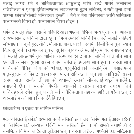
मलाई लाग्छ धर्म र धार्मिकताबाट आफूलाई माथि राखे मात्र संसारका
गतिशीलता र पृथक् दृष्टिकोणहरू सहजरूपमा बुझ्न सकिन्छ, र यही कुरा हामी
आफ्ना छोराछोरीलाई भनिरहेका हुन्छौँ । मेरो र मेरो परिवारका लागि धार्मिकता
अध्ययनको विषय हो, अभ्यासको विषय होइन ।
धर्मबाट मात्र होइन यसको वरिपरि खडा भएका विभिन्न अन्य प्रकारका आस्था
र अभ्यासबाट पनि म टाढा छु । 'अध्यात्मवाद' भनिने चिन्तनले मलाई कहिल्यै
लोभ्याएन । कुनै गुरु, योगी, मौलाना, बाबा, पादरी, स्वामी, रिम्पोचेका कुरा ध्यान
दिएर सुन्दिनँ न त आकल झुकल सुनेका प्रवचनले मलाई प्रभावित बनाएका छन्
। मलाई लाग्छ धर्म गुरु, धार्मिक ग्रन्थ आदिबाट पाउन सकिने जति पनि ज्ञान
छन् ती आजको युगमा सहज रूपमा सबैलाई उपलब्ध ज्ञान हुन् । यस्ता ज्ञान
मानिसको दैनिक जीवनको भोगाइ, प्रकृतिसँगको अन्तर्क्रिया, विद्यालयका
पाठ्यपुस्तक आदिबाट सहजरूपमा पाउन सकिन्छ । जुन ज्ञान मानिसले सहज
रूपमा पाउन सक्दैन ती ज्ञानको अभावले उसको जीवनलाई अपूर्ण बनाउँदैन,
बनाएको छैन । यसको विपरीत -आजको संसारका प्रायः समस्या तिनै
मानिसहरूले रचेका हुन् जसले धर्म र नैतिकतामा महारथ हासिल गरेका छन् र
अरूलाई यस्तो ज्ञान सिकाउँदै हिड्छन् ।
छोटकरीमा म एउटा अ-धार्मिक मानिस ।
एक व्यक्तिलाई धर्मको अभ्यास नगर्न सजिलो छ । तर, ‘धर्ममा मलाई आस्था छैन’
वा ‘धार्मिकताको अभ्यास गर्दिनँ’ भन्न सजिलो छैन । यो हाम्रो यथार्थ हो र
यसभित्र विभिन्न जटिलता लुकेका छन् । यस्ता जटिलतामध्येको एक जटिलता