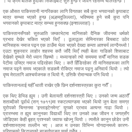
। यो क्रम बालक हुँदाको सिकाइबाट सुरु हुन्छ र जीवन रहेसम्म चलिरहन्छ ।
एक औसत पाकिस्तानी नागरिकका लागि विगतका सबै कुरा भगवानको कृपाबाट
मात्र सम्भव भएको हुन्छ (अल्हमदुलिल्ला!), भविष्यमा हुने सबै कुरा पनि
भगवानको कृपाबाट मात्र सम्भव हुनसक्छ (इन्शाल्लाह!) ।
पाकिस्तानसँगको सुरुआति जम्काभेटमा मानिसको दैनिक जीवनमा धर्मको
प्रभाव देखेर चकित भएको थिएँ । ठूलाठूला सेमिनारका बिचबाट उठेर
मानिसहरू नमाज पढ्न एक ठाउँमा भेला भएको देख्दा कम्ता आश्चर्य लाग्दैनथ्यो !
एउटा शुक्रवार लाहोर शहरमा कतै जाँदै थिएँ त्यही बेला गाडिको शिसाबाट
देखेको दृष्यले मेरो ध्यान खिच्यो । मध्यान्हको त्यो समयमा
सयौँ मानिस सडक
पेटीमा उभिएर नमाज पढिरहेका थिए ।
कतै हिँडिरहेका ती मानिसहरूका लागि
नमाज पढ्ने समय भएकाले सडकमै रोकिएर नमाज पढ्नु अनिवार्य थियो । त्यो
दृष्य मेरालागि आश्चर्यजनक त थियो नै, उत्तिकै रोमान्चक पनि थियो ।
पाकिस्तानलाई यहीँ थाती राखेर एकै छिन दर्शनशास्त्रका कुरा गरौँ ।
एक थिए डेभिड ह्युम । उनी बेलायती दर्शनशास्त्री थिए । उनको जन्म अठारौँ
शताब्दीको पूर्वार्ध (सन् १७११)मा स्कटल्याण्डमा भएको थियो जुन बेला समग्र
युरोपको चिन्तनमा ‘इन्लाइटेनमेन्ट’ युगको प्रभाव अत्यन्त गाढा थियो ।
प्रारम्भमा त ह्युम कानुनका विद्यार्थी थिए तर उनको लक्ष जीवन र जगत्‌सँग
जोडिएका केही बृहत् प्रश्नको जवाफ खोज्नु थियो । त्यसैले कानुन छोडेर उनी
दर्शनशास्त्रमा तल्लीन भए । आज म उनका विभिन्न योगदानमध्ये कारण-
परिणामको सिद्धान्तको साङ्गोपाङ्ग चर्चा गर्नेछु ।