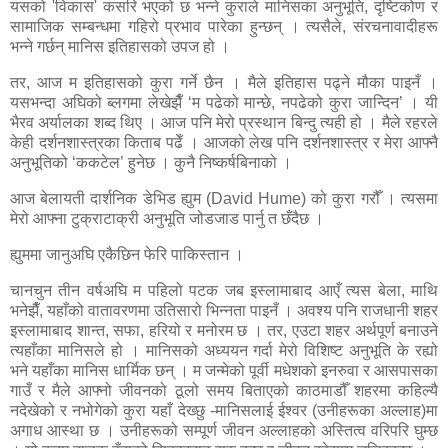
यसको 'विकास' कसरि भएको छ भन्ने कुराले मानिसका अनुभूति, दृष्टिकोण र
सामाजिक सम्बन्धमा गहिरो प्रभाव पारेका हुन्छन् । त्यसैले, संरचनावादीहरू
भन्ने गर्छन् मानिस इतिहासको उपज हो ।
तर, आज म इतिहासको कुरा गर्ने छैन । मैले इतिहास पढ्ने मौका पाइनँ ।
यसभन्दा अघिको ब्लगमा लेखेझैँ ‘म पढेको मान्छे, नपढेको कुरा जान्दिन’ । यी
भैरव अर्यालका शब्द थिए । आज पनि मेरो प्रस्थान बिन्दु त्यही हो । मैले रहरले
केही दर्शनशास्त्रका किताब पढेँ । आजको लेख पनि दर्शनशास्त्र र मेरा आफ्नै
अनुभूतिको ‘ककटेल’ हुनेछ । कुनै निष्कर्षबिनाको ।
आज बेलायती दार्शनिक डेभिड ह्युम
(David Hume)
को कुरा गरौँ । त्यसमा
मेरो आफ्ना टुक्राटाक्री अनुभूति जोडजाड पार्नु त छँदैछ ।
ह्युममा जानुअघि एकैछिन फेरि पाकिस्तान ।
चानचुन तीन वर्षअघि म पहिलो पटक जब इस्लामाबाद आएँ त्यस बेला, माथि
भनेझैँ, यहाँको वातावरणमा उतिसारो भिन्नता पाइनँ । अवश्य पनि राजधानी शहर
इस्लामाबाद शान्त, सफा, हरियो र मनोरम छ । तर, एउटा शहर अर्थपूर्ण बनाउने
त्यहाँका मानिसले हो । मानिसको अध्ययन गर्दा मेरो विशिष्ट अनुभूति के रह्यो
भने यहाँका मानिस धार्मिक छन् । म जन्मेको पूर्वी मधेशको इनरुवा र आसपासका
गाउँ र मैले आफ्नो जीवनको ठूलो समय बिताएको काठमाडौँ शहरमा कहिल्यै
नदेखेको र नभोगेको कुरा यहाँ देख्छु -मानिसलाई ईश्वर (उनीहरूका अल्लाह)मा
अगाध आस्था छ । उनीहरूको सम्पूर्ण जीवन अल्लाहको अस्तित्व वरिपरि घुम्छ