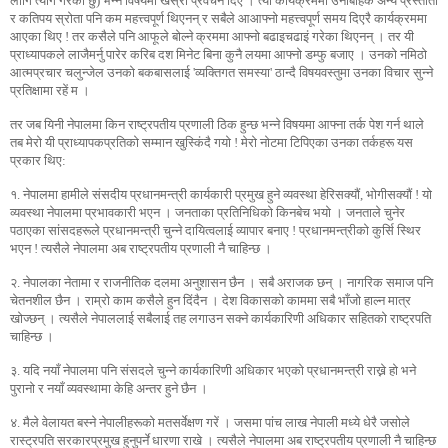
लागि त्याग गरेको छु) भन्ने विषयमा खस्रो प्रवचन दिए । त्यो कार्यक्रममा उनीबाहेक अन्य प्रस्तोता
र कतिपय स्रोता पनि कम महत्त्वपूर्ण थिएनन् र सबैले आआफ्नो महत्त्वपूर्ण समय दिएरै कार्यक्रममा
आएका थिए ! तर कसैले पनि आफूले बोल्ने क्रममा आफ्नो बढाइचढाइं गरेका थिएनन् । तर यी
प्राध्यापकले लाजैमर्नु पारेर करिब दश मिनेट बिना कुनै लयमा आफ्नो डम्फु बजाए । उनको नमिठो
आत्मप्रचार चलुन्जेल उनको बकबासलाई 'व्यक्तिगत समस्या' ठान्दै विषयवस्तुमा उनका विचार सुन्ने
प्रतिक्षामा रहें म ।
तर जब यिनी नेपालमा किन राष्ट्रपतीय प्रणाली ठिक हुन्छ भन्ने विषयमा आफ्ना तर्क पेश गर्न थाले
तब मेरो यी प्राध्यापकप्रतिको सम्मान खुस्किंदै गयो ! मेरो नोटमा टिपिएका उनका तर्कहरू यस
प्रकार थिए:
१. नेपालमा हामीले संसदीय प्रधानमन्त्री कार्यकारी प्रमुख हुने व्यवस्था हेरिसक्यौं, भोगीसक्यौं ! यो
व्यवस्था नेपालमा प्रभावकारी भएन । जनताका प्रतिनिधिको किनबेच भयो । जनताले चुनेर
पठाएका सांसदहरूले प्रधानमन्त्री चुन्ने दायित्वलाई व्यापार बनाए ! प्रधानमन्त्रीको कुर्सि स्थिर
भएन ! त्यसैले नेपालमा अब राष्ट्रपतीय प्रणाली नै चाहिन्छ ।
२. नेपालका नेतामा र राजनीतिक दलमा अनुशासन छैन । सबै अराजक छन् । नागरिक समाज पनि
चेतनशील छैन । राम्रो काम कसैले हुन दिंदैन । देश विकासको काममा सबै भाँजो हाल्न मात्र
खोज्छन् । त्यसैले नेपाललाई सबैलाई तह लगाउन सक्ने कार्यकारिणी अधिकार सहितको राष्ट्रपति
चाहिन्छ ।
३. यदि नयाँ नेपालमा पनि संसदले चुन्ने कार्यकारिणी अधिकार भएको प्रधानमन्त्री राख्ने हो भने
पुरानो र नयाँ व्यवस्थामा केहि अन्तर हुने छैन ।
४. मैले वेलायत बस्ने नेपालीहरूको मतसर्वेक्षण गरें । जसमा पांच लाख नेपाली मध्ये धेरै जसोले
रास्ट्रपति सरकारप्रमुख हुनुपर्ने धारणा राखे । त्यसैले नेपालमा अब राष्ट्रपतीय प्रणाली नै चाहिन्छ