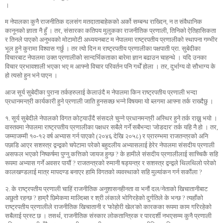
।
म नेपालका कुनै राजनीतिक दलसंग मतदाताबाहेकको अर्को सम्बन्ध राख्दिन, न त संवैधानिक
कानूनको ज्ञाता नै हुँ । तर, संसारका कतिपय मुलुकका राजनीतिक प्रणाली, तिनिको ऐतिहासिकता
र तिनले पाएको अनुभवको मोटामोटी अध्ययनबाट म नेपालमा राष्ट्रपतीय प्रणालीको स्थापना गम्भीर
भूल हुने कुरामा विश्वास गर्छु । तर त्यो दिन म राष्ट्रपतीय प्रणालीका पक्षपाती प्रा. सुबेदीका
विचारबाट नेपालमा उक्त प्रणालीको सान्दर्भिकताका बारेमा ज्ञान बढाउन चाहन्थे । यदि उनका
विचार प्रभावशाली भएका भए म आफ्नो विचार परिवर्तन पनि गर्थें होला । तर, दुर्भाग्य वो सौभाग्य के
हो त्यसो हुन भने पाएन ।
आज सूर्य सुबेदीका पुराना तर्कहरुलाई केलाउंदै म नेपालमा किन राष्ट्रपतीय प्रणाली भन्दा
प्रधानमन्त्री कार्यकारी हुने प्रणाली जाति हुनसक्छ भन्ने विषयमा यो ब्लगमा आफ्ना तर्क राख्दैछु ।
१. सूर्य सुबेदीले नेपालको विगत कोट्याउँदै संसदले चुन्ने प्रधानमन्त्री अस्थिर हुने तर्क राख्नु भयो ।
वास्तवमा नेपालमा राष्ट्रपतीय प्रणालीका पक्षधर सबैले गर्ने सबैभन्दा 'जोडदार' तर्क यहि नै हो । तर,
जम्माजम्मी १०-१२ वर्ष अभ्यास गर्न पाएको (२०४६ देखि २०५८) र प्रारम्भमा राजतन्त्रको अनि
पछाडि आएर सशस्त्र द्वन्द्वको चपेटामा परेको बहुदलीय अभ्यासलाई हेरेर नेपालमा संसदीय प्रणाली
असफल भएको निष्कर्षमा पुग्नु कत्तिको जायज हुन्छ ? के हामीले संसदीय प्रणालीलाई साच्चिकै सहि
रूपमा अभ्यास गर्ने अवसर पायौं ? राजतन्त्रको रुमानी षड्यन्त्र र सशस्त्र द्वन्द्वले थिलथिलो परेको
कालखण्डलाई मात्र मापदण्ड बनाएर हामि विगतको व्यवस्थाको सहि मुल्यांकन गर्न सकौंला ?
२. के राष्ट्रपतीय प्रणाली चाहिं राजनीतिक अनुशासनहीनता वा भनौं दल/नेताको खिचातानीबाट
अछुतो रहन्छ ? हाम्रै छिमेकमा माल्दिब्स र श्री लंकाले भोगिरहेको दुर्गतिले के भन्छ ? त्यहाँको
राष्ट्रपतीय प्रणालीले राजनीतिक खिचातानी र 'फोहोरी खेल'को कारकका रूपमा काम गरिरहेको
सबैलाई प्रस्ट छ । तसर्थ, राजनीतिक संस्कार लोकतान्त्रिक र पारदर्शी नभएसम्म कुनै प्रणाली