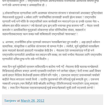
पनि प्रभावकारी हुँदैन । राष्ट्रपतीय प्रणाली अपनाउनासाथ राजनीतिक अस्थिरता समाप्त हुन्छ
भन्ने तर्क अत्यन्त कच्चा र अव्यवहारिक हो ।
३.लोकतान्त्रिक प्रणालीका लागि आवश्यक संस्थागत संरचना र संस्कारको अभावबाट गुज्रिरहेका
नेपालजस्तो मुलुकले ५ वर्षका लागि 'जननिर्वाचित तानाशाही' कसरि झेल्न सक्ला ? राष्ट्रपतीय
प्रणाली भयो भने भोलि के राष्ट्रपतिको काम कार्यवाही मन नपराउने दल वा उनकै दलका नेता ५
वर्षसम्म हात बाँधेर बस्लान ? त्यो बेलाको द्वन्द झन् कति भयानक हुन्छ कल्पना गरौँ । नेपाल जस्तो
कमजोर र अल्पविकसित मुलुकको लोकतन्त्र हरेक परिस्थितिमा संवाद, सहकार्य र
सहभागीताबाटमात्र चल्न सक्छ नकी शक्तिशाली राष्ट्रपतिको 'शासनबाट' !
४. अन्त्यमा, राजनीतिमा हरेक प्रश्नको समाधान 'मतसर्वेक्षण'बाट हुन सक्दैन । अझ हाम्रो वर्तमान
सामाजिक, संस्कृतिक र आर्थिक संरचनामा यो सम्भव नै छैन । त्यसैले, सूर्य सुबेदीको मतसर्वेक्षण
काम नपाएको बेलाको हावादारी गफबाहेक केहि हैन । नेपालमा ऐले जनमतसंग्रह गर्ने हो भने
राष्ट्रपतीय प्रणालीले अत्यधिक मत ल्याउन पनि सक्छ, तर यसो भन्दैमा नेपालका लागि राष्ट्रपतीय
प्रणालीले उचित हुन्छ भनेर तर्क गर्न मिल्दैन ।
त्यस दिन सूर्य सुबेदीको प्रवचन सकिएपछि म बाटोमा गम्दै गएँ -नेपालमा केहि चलाख मान्छेहरूले
मिडियालाई हतियार बनाएर आफ्नो प्रख्याति राम्रैसंग गर्न जानेका रहेछन् ! फेरी मनमा अर्को विचार
आयो हाम्रा मिडिया कैलेकाहीं हावामा दौडिने
पनि
गर्छन्
।
एकपटक
सम्राट
उपाध्यायको
चर्चाको
बाढीले
नेपाल
बगाउला
जस्तो
थियो
।
प्रदीप
तुलाचनले
पनि
धेरैलाई
मुर्ख
बनाएकै
हुन्
।
एकजना
नक्कली
धनाड्य
(
नाम
बिर्सें
)
ले
केहि
बर्षअघि
कान्तिपुर
टेलिभिजनलाई
नराम्रोसंग
उल्लु
बनाएका
थिए
।
त्यस
दिन
नेपालका
पत्रकारहरूलाई
मुर्ख
बनाउनेहरूको
सूची
लामै
भएजस्तो
लाग्यो
!
Sanjeev
at
March 26, 2012