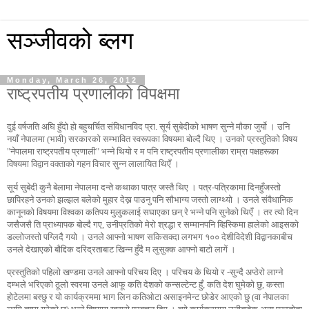
सञ्जीवको ब्लग
Monday, March 26, 2012
राष्ट्रपतीय प्रणालीको विपक्षमा
दुई वर्षजति अघि हुँदो हो बहुचर्चित संविधानविद प्रा. सूर्य सुबेदीको भाषण सुन्ने मौका जुर्यो । उनि
नयाँ नेपालमा (भावी) सरकारको सम्भावित स्वरूपका विषयमा बोल्दै थिए । उनको प्रस्तुतिको विषय
"नेपालमा राष्ट्रपतीय प्रणाली" भन्ने थियो र म पनि राष्ट्रपतीय प्रणालीका राम्रा पक्षहरूका
विषयमा विद्वान वक्ताको गहन विचार सुन्न लालायित थिएँ ।
सूर्य सुबेदी कुनै बेलामा नेपालमा दन्ते कथाका पात्र जस्तै थिए । पत्र-पत्रिकामा दिनहुँजस्तो
छापिरहने उनको झल्झल बलेको मुहार देख्न पाउनु पनि सौभाग्य जस्तो लाग्थ्यो । उनले संवैधानिक
कानूनको विषयमा विश्वका कतिपय मुलुकलाई सघाएका छन् रे भन्ने पनि सुनेको थिएँ । तर त्यो दिन
जसैजसै ति प्राध्यापक बोल्दै गए, उनीप्रतिको मेरो श्रद्धा र सम्मानपनि व्हिस्किमा हालेको आइसको
डल्लोजस्तो पग्लिदै गयो । उनले आफ्नो भाषण सकिसक्दा लगभग १०० देशीविदेशी विद्वानकाबीच
उनले देखाएको बौद्दिक दरिद्रताबाट खिन्न हुँदै म लुसुक्क आफ्नो बाटो लागें ।
प्रस्तुतिको पहिलो खण्डमा उनले आफ्नो परिचय दिए । परिचय के थियो र -सुन्दै अप्ठेरो लाग्ने
दम्भले भरिएको ठूलो स्वरमा उनले आफू कति देशको कन्सल्टेन्ट हुँ, कति देश घुमेको छु, कस्ता
होटेलमा बस्छु र यो कार्यक्रममा भाग लिन कतिओटा असाइनमेन्ट छोडेर आएको छु (वा नेपालका