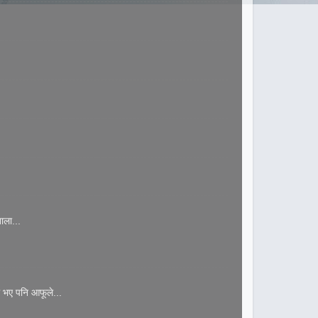
ाला...
 भए पनि आफूले...