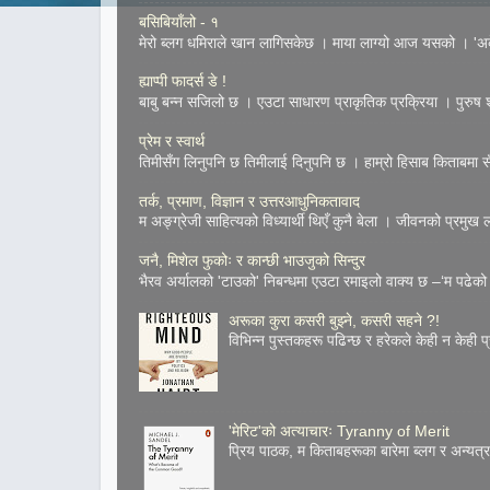
बसिबियाँलो - १
मेरो ब्लग धमिराले खान लागिसकेछ । माया लाग्यो आज यसको । 'अके
ह्याप्पी फादर्स डे !
बाबु बन्न सजिलो छ । एउटा साधारण प्राकृतिक प्रक्रिया । पुरुष शुक
प्रेम र स्वार्थ
तिमीसँग लिनुपनि छ तिमीलाई दिनुपनि छ । हाम्रो हिसाब किताबमा सँच
तर्क, प्रमाण, विज्ञान र उत्तरआधुनिकतावाद
म अङ्ग्रेजी साहित्यको विध्यार्थी थिएँ कुनै बेला । जीवनको प्रमुख
जनै, मिशेल फुकोः र कान्छी भाउजुको सिन्दुर
भैरव अर्यालको 'टाउको' निबन्धमा एउटा रमाइलो वाक्य छ –‘म पढेको 
अरूका कुरा कसरी बुझ्ने, कसरी सहने ?!
विभिन्न पुस्तकहरू पढिन्छ र हरेकले केही न केही प
'मेरिट'को अत्याचारः Tyranny of Merit
प्रिय पाठक, म किताबहरूका बारेमा ब्लग र अन्य