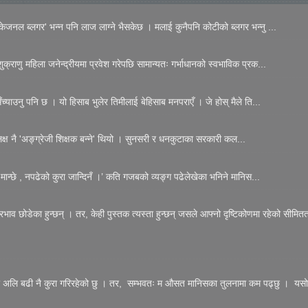
जनल ब्लगर' भन्न पनि लाज लाग्ने भैसकेछ । मलाई कुनैपनि कोटीको ब्लगर भन्नु ...
्राणु महिला जनेन्द्रीयमा प्रवेश गरेपछि सामान्यतः गर्भाधानको स्वभाविक प्रक...
्याउनु पनि छ । यो हिसाब भुलेर तिमीलाई बेहिसाब मनपराएँ । जे होस् मैले ति...
 लक्ष नै 'अङ्ग्रेजी शिक्षक बन्ने' थियो । सुनसरी र धनकुटाका सरकारी कल...
मान्छे , नपढेको कुरा जान्दिनँ ।’ कति गजबको व्यङ्ग पढेलेखेका भनिने मानिस...
्रभाव छोडेका हुन्छन् । तर, केही पुस्तक त्यस्ता हुन्छन् जसले आफ्नो दृष्टिकोणमा रहेको सीमितत
त्र अलि बढी नै कुरा गरिरहेको छु । तर, सम्भवतः म औसत मानिसका तुलनामा कम पढ्छु । यसो