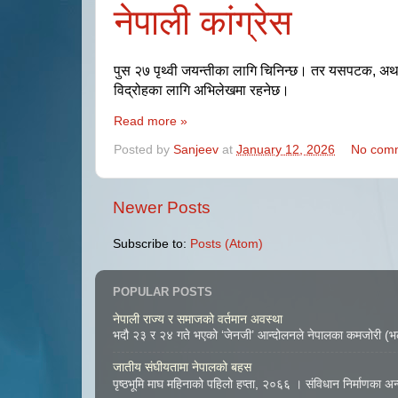
नेपाली कांग्रेस
पुस २७ पृथ्वी जयन्तीका लागि चिनिन्छ। तर यसपटक
,
अर्
विद्रोहका लागि अभिलेखमा रहनेछ।
Read more »
Posted by
Sanjeev
at
January 12, 2026
No com
Newer Posts
Subscribe to:
Posts (Atom)
POPULAR POSTS
नेपाली राज्य र समाजको वर्तमान अवस्था
भदौ २३ र २४ गते भएको ‘जेनजी’ आन्दोलनले नेपालका कमजोरी (भल्
जातीय संघीयतामा नेपालको बहस
पृष्ठभूमि माघ महिनाको पहिलो हप्ता, २०६६ । संविधान निर्माणका अन्तर