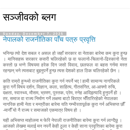
सञ्जीवको ब्लग
Sunday, December 7, 2025
नेपालको राजनीतिका पाँच पत्रु प्रवृत्ति
भनिन्छ त्यो देश सबल र असल हो जहाँ सरकार वा नेताका बारेमा कम कुरा हुन्छ
। मानिसहरू सरकार कसरी चलिरहेको छ वा फलानो-चिलानो-ढिस्कानो नेता
कस्तो छ भन्ने विषयमा हरेक दिन जसो विवाद, छलफल वा बहस गर्नमा मस्त
रहन्छन् भने त्यसबाट बुझ्नुपर्ने हुन्छ त्यस देशको हाल ठिक चलिरहेको छैन ।
कति राम्रो हुन्थ्यो राजनीतिका कुरा गर्न नपर्ने भए ! हामी सामान्य नागरिकले
कुरा गर्ने विषय दर्शन, विज्ञान, कला, साहित्य, गीतसंगित, आ-आफ्नो रुचि,
दक्षता, स्वास्थ्य, मौसम, भ्रमण, पुस्तक, प्रेम, स्नेह आदिइत्यादि हुनुपर्ने हो ।
तर, समाज वा राज्य निर्माण गर्ने लक्षमा बाटो बिराएर भौँतारिरहेको नेपालका
नागरिक हामी नेता र मन्त्रीका बारेमा यति गम्भीरतापूर्वक कुरा गर्न अभिसप्त छौँ
-मानौँ यो नै राज्य र समाजको एकमात्र विषय हो ।
यही अभिसप्त माहोलमा म फेरि नेपाली राजनीतिका बारेमा कुरा गर्न लाग्दैछु ।
आजको लेखमा मलाई मन नपर्ने केही ठुला र केही साना प्रवृत्तिका बारेमा कुरा