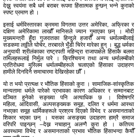
देख्नु स्वयंमा सबै धर्म बराबर रूपमा हिंसात्मक हुन्छन् भन्ने कुराको
स्पष्ट प्रमाण हो ।
इसाई धर्मविस्तारका क्रममा विगतमा उत्तर अमेरिका
,
अफ्रिका र
दक्षिण अमेरिकामा लाखौँ मानिसले ज्यान गुमाएका छन् । मोदी
मुख्यमन्त्री हुँदा गुजरातका हिन्दुले हजारौँ अन्य धर्मालम्बीलाई
सडकमा लठ्ठीले घोचेर
,
तरबारले भुँडी चिरेर मारेका हुन् । बुद्ध धर्मका
अनुयायी श्रीलंकाका राष्ट्रपती महिन्द्रा राजापाक्षेले हिंसाकै बलमा
तमिलहरूलाई निर्मुल पारे । क्रिश्चियन तथा अन्य धर्मालम्बीको
प्रतिरोधमा मुस्लिम धर्मालम्बीहरूले चलाएको हिंसाका उदाहरण
हामीले दिनदिनै समाचारमा देखिरहेका छौँ ।
यो त भयो प्रत्यक्ष र भौतिक हिंसाको कुरा । सामाजिक-सांस्कृतिक
मान्यतामा धर्मले पारेको प्रभावका कारण अधिकार र सम्मानबाट
वञ्चित हुनेको सङ्ख्या पनि अत्याधिक छ । विशेषगरि
महिला
,
आदिवासी
,
अल्पसङ्ख्यक समूह
,
दलित र धर्ममा आस्था
नभएका समूह धार्मिकहरूले प्रश्रय दिएको विभेद र असमानताको
शिकार भएका छन् । यसका असङ्ख्य उदाहरण हाम्रै समाज
वरिपरि पाइन्छन्
–
देख्न नचाहानु अलग्गै कुरा हो । कतिपय
अवस्थामा विभेद र असमानताको प्रभाव भौतिक हिंसाभन्दा कैयौँ