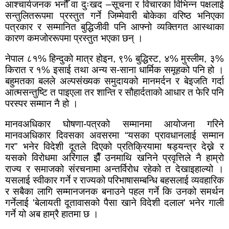
आश्चार्यजनक भनौँ वा दुःखद
–
सूचना र विचारका विभिन्न पक्षलाई
सन्तुलितरूपमा प्रस्तुत गर्ने जिम्मेवारी बोकेका वरिष्ठ भनिएका
पत्रकार र सम्मानित बुद्धिजीवी पनि आफ्नो व्यक्तिगत आस्थाका
कारण कमजोररूपमा प्रस्तुत भएका छन् ।
नेपाल ८१% हिन्दुको मात्र होइन
,
९% बुद्धिस्ट
,
४% मुस्लीम
,
३%
किरात र १% इसाई तथा अन्य स-साना धार्मिक समूहको पनि हो ।
बहुमतका बलले अल्पसंख्यक समुदायको मानमर्दन र बेइजति गर्दा
आत्मसन्तुष्टि त पाइएला तर शान्ति र सौहार्दताको आधार त फेरि पनि
परस्पर सम्मान नै हो ।
मानवअधिकार घोषणा-पत्रको सम्मानमा आयोजना गरिने
मानवअधिकार दिवसका अवसरमा
“
यसका प्रावधानलाई सम्मान
गर
”
भनेर विदेशी दूतले दिएको प्रतिक्रियामा षड्यन्त्र देख्ने र
यसको विरोधमा अरिंगाल झैँ उनमाथि खनिने प्रवृत्तिले नै हाम्रो
राज्य र समाजको संरचनामा अन्तर्विरोध रहेको त देखाइहाल्यो ।
यसलाई स्वीकार गर्ने र राज्यको परिभाषासम्बन्धि बहसलाई व्यवहारिक
र सबैका लागि सम्मानजनक बनाउने पहल गर्ने कि उनको समर्थन
गर्नेलाई
'
बेलायती दूतावासको पैसा खाने विदेशी दलाल
'
भनेर गाली
गर्ने यो अब हाम्रै हातमा छ ।