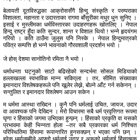
बेलायती दूतविरुद्धका आक्रोससँगै हिन्दु संस्कृति र परम्पराका
विशालता
,
महानता र उदारताका रागमा बाँसुरीका मधुर धुन सुनिए ।
इसाई र मुस्लीमका धर्मविस्तारका उदाहरणहरू खोतलिए । नेपाल
हिन्दु राष्ट्र हुँदा कति सुन्दर
,
शान्त र विशाल थियो ! भन्ने हृदयंगम
गरियो । कति ठाउँमा जुलुस पनि निस्के । नेपाल हिन्दुमात्रको
पवित्र सम्पत्ति हो भन्ने भावनाको गौरवशाली प्रदर्शन भयो ।
जे होस् देशमा सानोतिनो रमिता नै भयो ।
धर्माधन्ता घट्नुको साटो बढिरहेको सन्दर्भमा सोसल मिडियाको
हल्लाखल्ला स्वभाविक मान्न सकिएला । तर,
सीमित संख्याका
इमानदार विश्लेषकहरूले पनि खूलेर लेख्ने
,
बोल्ने आँट गर्न सकेनन् ।
सन्तुलित र इमानदार विश्लेषण आउन सकेन ।
म धर्ममा आस्था राख्दिन । कुनै पनि धर्मलाई उचित
,
जायज
,
उदार
वा आवश्यक पनि देख्दिन । मेरो विचारमा सबै धर्म प्रवृत्तिगत रूपमा
घृणा र हिंसाको जगमा उभिएका हुन्छन् । हिंसाको प्रकृति वा यसको
प्रभावमा केही भिन्नता होला
–
तर सबै प्रकारका धर्म निश्चित
परिस्थितिमा हिंसामा रूपान्तरित हुनसक्छन् र भएका पनि छन् ।
हरेक धर्मालम्बीले आफ्नो धर्मलाई उदार र अरूको धर्मलाई हिंसात्मक