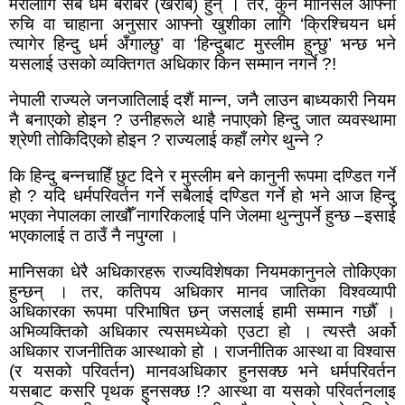
मेरालागि सबै धर्म बराबर (खराब) हुन् । तर
,
कुनै मानिसले आफ्नो
रुचि वा चाहाना अनुसार आफ्नो खुशीका लागि
‘
क्रिश्चियन धर्म
त्यागेर हिन्दु धर्म अँगाल्छु
’
वा
‘
हिन्दुबाट मुस्लीम हुन्छु
’
भन्छ भने
यसलाई उसको व्यक्तिगत अधिकार किन सम्मान नगर्ने
?!
नेपाली राज्यले जनजातिलाई दशैं मान्न, जनै लाउन बाध्यकारी नियम
नै बनाएको होइन ? उनीहरूले थाहै नपाएको हिन्दु जात व्यवस्थामा
श्रेणी तोकिदिएको होइन ? राज्यलाई कहाँ लगेर थुन्ने ?
कि हिन्दु बन्नचाहिँ छुट
दिने
र मुस्लीम बने कानुनी रूपमा दण्डित गर्ने
हो
?
यदि धर्मपरिवर्तन गर्ने सबैलाई दण्डित गर्ने हो भने आज हिन्दु
भएका नेपालका लाखौँ नागरिकलाई पनि जेलमा थुन्नुपर्ने हुन्छ
–
इसाई
भएकालाई त ठाउँ नै नपुग्ला ।
मानिसका धेरै अधिकारहरू राज्यविशेषका नियमकानुनले तोकिएका
हुन्छन् । तर
,
कतिपय अधिकार मानव जातिका विश्वव्यापी
अधिकारका रूपमा परिभाषित छन् जसलाई हामी सम्मान गर्छौँ ।
अभिव्यक्तिको अधिकार त्यसमध्येको एउटा हो । त्यस्तै अर्को
अधिकार राजनीतिक आस्थाको हो । राजनीतिक आस्था वा विश्वास
(र यसको परिवर्तन) मानवअधिकार हुनसक्छ भने धर्मपरिवर्तन
यसबाट कसरि पृथक हुनसक्छ !
?
आस्था वा यसको परिवर्तनलाइ