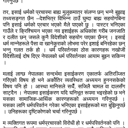
गरिनुपर्छ ।
तर
,
इसाई धर्मको प्रचारमा बाह्य मुलुकमात्र संलग्न छन् भन्ने बुझाइ
तथ्यसङ्गत छैन
–
देशभित्र विभिन्न ठाउँ घुम्दा बाह्य सहयोगबिना
पनि इसाई धर्मको प्रचार भएको मैले पाएको छु । पास्टर भनिएका
गाउँले र क्रिश्चियन भएका नव इशाईहरू अधिकांश गरीब जनजाति
र दलीत छन् जसले कुनै विदेशीको सहयोग पाएका छैनन् ।
इसाई
धर्म मान्नेहरूले पैसा वा खानेकुराको लोभमा परेर इशाई बनिरहेका छन्
भन्नु गलत तर्क हो । धर्म परिवर्तनका ठोस कारणहरू नखोजी
विदेशीलाई दोष दिएर नेपालको धर्म परिवर्तनका आयाम बुझ्न सकिन्न
।
मलाई लाग्छ नेपालका सन्दर्भमा इसाईकरण एकातर्फ अतिरञ्जित
गरिएको विषय हो भने अर्कोतिर व्यवस्थित अध्ययन हुननसकेको
विषय पनि हो । आस्था मानिसले सधैँ
,
सजिलै चामल वा दालसँग
साट्दैन । नेपालमा इसाईकरण यदि घनिभूत रूपमा भइरहेको छ भने
यसका सामाजिक-आर्थिक कारणहरूको अध्ययन गरिनुपर्छ ।
यसका लागि धर्मपरिवर्तन गरेका भनिएका इसाईहरूको मत बुझिनुपर्छ
। उनिहरूका दृष्टिकोणको चर्चा गरिनुपर्छ ।
म व्यक्तिगत रूपमा धर्मप्रचारको विरोधी हो र धर्मपरिवर्तनको पनि ।