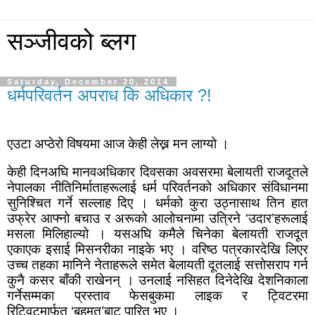
सञ्जीवको ब्लग
Saturday, December 20, 2014
धर्मपरिवर्तन अपराध कि अधिकार ?!
एउटा अप्ठेरो विषयमा आज केही लेख्न मन लाग्यो ।
केही दिनअघि मानवअधिकार दिवसका अवसरमा बेलायती राजदूतले
नेपालका नीतिनिर्माताहरूलाई धर्म परिवर्तनको अधिकार संविधानमा
सुनिश्चित गर्ने सल्लाह दिए । धर्मको कुरा उठ्नासाथ तिन हात
उफ्रेर आफ्नो बचाउ र अरूको आलोचनामा उत्रिने
‘
उदार
’
हरूलाई
मसला मिलिहाल्यो । यसअघि कमैले चिनेका बेलायती राजदूत
एकाएक इसाई मिसनरीका नाइके भए । वरिष्ठ पत्रकारदेखि लिएर
उच्च तहका मानिने नेताहरूले समेत बेलायती दूतलाई सत्तोसराप गर्न
कुनै कसर बाँकी राखेनन् । उनलाई नसिहत दिनेदेखि देशनिकाला
गर्नेसम्मका प्रस्ताव फेसबुकमा लाइक र ट्विटरमा
रिट्विटमार्फत्
‘
बहुमत
’
बाट पारित भए ।