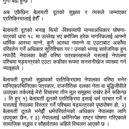
गुणा बढी हुन्छ ।
अब एकैछिन बेलायती दूतको सुझाव र त्यसले जन्माएका
प्रतिक्रियालाई हेरौँ ।
बेलायती दूतको भनाइ थियो -विश्वव्यापी मानवअधिकार घोषणा-
पत्रको धारा १८ मा उल्लेख भए बमोजिम हरेक नागरिकलाई आफ्नो
धार्मिक आस्था मान्ने
,
कुनै आस्था नमान्ने वा एउटाबाट अर्कोमा
परिवर्तन गर्ने अधिकार सुनिश्चित गर ! उनको भनाइ सार्वजनिक हुन
नपाउँदै नेपालका केही वरिष्ठ पत्रकारहरूले यसलाई नेपालमा
पश्चिमा षड्यन्त्रको एउटा कडीका रूपमा सनसनीखेज व्याख्या गर्न
भ्याइहाले ।
बेलायती दूतको सुझावको प्रतिक्रियामा नेपालका वरिष्ठ भनेर
मानिएका/चिनिएका पत्रकार
,
राजनीतिक दलका नेता वा बुद्धिजीवीले
उठाएका तर्कलाई मेरो विचारमा तीन मूल समूहमा राखेर हेर्न सकिन्छ
। ति हुन् १) बेलायती दूतको प्रतिक्रिया इसाई धर्म प्रचार गर्ने र
यसलाई नेपालमा विस्तार गर्ने पश्चिमा षड्यन्त्रको पृष्ठपोषण हो
,
२)
बेलायती दूतले भनेझैँ धर्मपरिवर्तनको अधिकार नेपालका लागि
उपयुक्त छैन
,
र ३) नेपाललाई धर्मनिरपेक्ष राष्ट्र घोषणा गरिएकाले
सामाजिक सद्भाव र सौहार्दतामा अहिले विचलन आएको छ ।