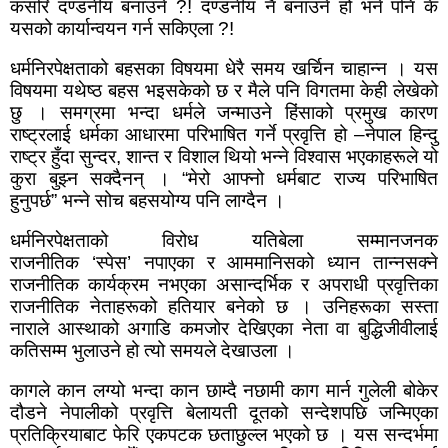
कसरि दण्डनीय बनाउने
?!
दण्डनीय नै बनाउने हो भने पनि के
यसको कार्यान्वयन गर्न सकिएला
?!
धर्मनिरपेक्षताको बहसका विषयमा धेरै समय खर्चिन चाहान्न । यस
विषयमा यथेष्ठ बहस भइसकेको छ र मैले पनि विगतमा केही लेखेको
छु । समग्रमा भन्दा धर्मले जन्माउने हिंसाको प्रमुख कारण
राष्ट्रलाई धर्मका आधारमा परिभाषित गर्ने प्रवृत्ति हो
–
नेपाल हिन्दु
राष्ट्र हुँदा सुन्दर
,
शान्त र विशाल थियो भन्ने विश्वास भएकाहरूले यो
कुरा बुझ्न सक्दैनन् ।
“
मेरो आफ्नो धर्मबाट राज्य परिभाषित
हुनुपर्छ
”
भन्ने सोच बहसयोग्य पनि लाग्दैन ।
धर्मनिरपेक्षताको विरोध यतिबेला सम्मानजनक
राजनीतिक
‘
स्पेस
’
नपाएका र आममानिसको ध्यान तान्नसक्ने
राजनीतिक कार्यक्रम नभएका असान्दर्भिक र अपराधी प्रवृत्तिका
राजनीतिक नेताहरूको हतियार बनेको छ । उनिहरूका सस्ता
नाराले आस्थाको अगाडि कमजोर देखिएका नेता वा बुद्धिजीवीलाई
कतिसम्म भुलाउने हो त्यो समयले देखाउला ।
कागले कान लग्यो भन्दा कान छाम्दै नछामी काग मार्न गुलेली बोकेर
दौडने नेपालीको प्रवृत्ति बेलायती दूतको सन्देशपछि जन्मिएका
प्रतिक्रियाबाट फेरि एकपटक छताछुल्ल भएको छ । यस सन्दर्भमा