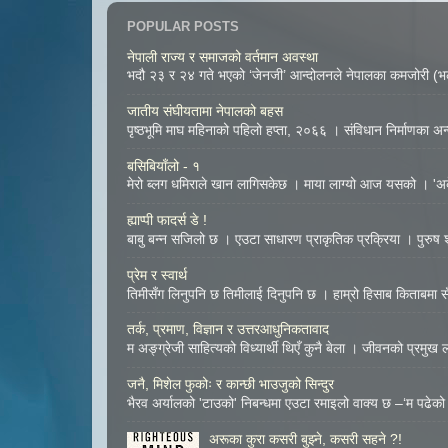
POPULAR POSTS
नेपाली राज्य र समाजको वर्तमान अवस्था
भदौ २३ र २४ गते भएको ‘जेनजी’ आन्दोलनले नेपालका कमजोरी (भल्
जातीय संघीयतामा नेपालको बहस
पृष्ठभूमि माघ महिनाको पहिलो हप्ता, २०६६ । संविधान निर्माणका अन्तर
बसिबियाँलो - १
मेरो ब्लग धमिराले खान लागिसकेछ । माया लाग्यो आज यसको । 'अके
ह्याप्पी फादर्स डे !
बाबु बन्न सजिलो छ । एउटा साधारण प्राकृतिक प्रक्रिया । पुरुष शुक
प्रेम र स्वार्थ
तिमीसँग लिनुपनि छ तिमीलाई दिनुपनि छ । हाम्रो हिसाब किताबमा सँच
तर्क, प्रमाण, विज्ञान र उत्तरआधुनिकतावाद
म अङ्ग्रेजी साहित्यको विध्यार्थी थिएँ कुनै बेला । जीवनको प्रमुख
जनै, मिशेल फुकोः र कान्छी भाउजुको सिन्दुर
भैरव अर्यालको 'टाउको' निबन्धमा एउटा रमाइलो वाक्य छ –‘म पढेको 
अरूका कुरा कसरी बुझ्ने, कसरी सहने ?!