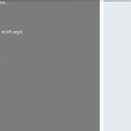
ाला...
 भए पनि आफूले...
.