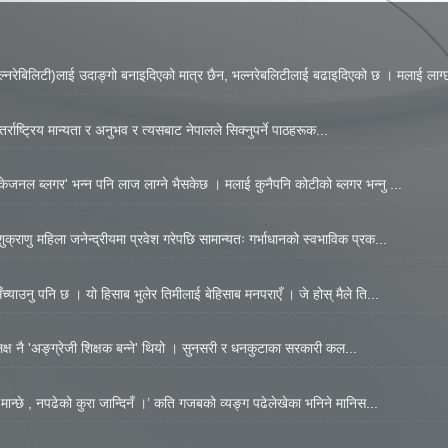
नरेबिलिटी)लाई उदाङ्गो बनाइदिएको मात्र छैन, भल्नरेबलिटीलाई बढाइदिएको छ । मलाई लाग्छ
्राष्ट्रिय मान्यता र अनुभव र त्यसबाट नेपालले सिक्नुपर्ने पाठहरूक...
जनल ब्लगर' भन्न पनि लाज लाग्ने भैसकेछ । मलाई कुनैपनि कोटीको ब्लगर भन्नु ...
्राणु महिला जनेन्द्रीयमा प्रवेश गरेपछि सामान्यतः गर्भाधानको स्वभाविक प्रक...
्याउनु पनि छ । यो हिसाब भुलेर तिमीलाई बेहिसाब मनपराएँ । जे होस् मैले ति...
 लक्ष नै 'अङ्ग्रेजी शिक्षक बन्ने' थियो । सुनसरी र धनकुटाका सरकारी कल...
मान्छे , नपढेको कुरा जान्दिनँ ।’ कति गजबको व्यङ्ग पढेलेखेका भनिने मानिस...