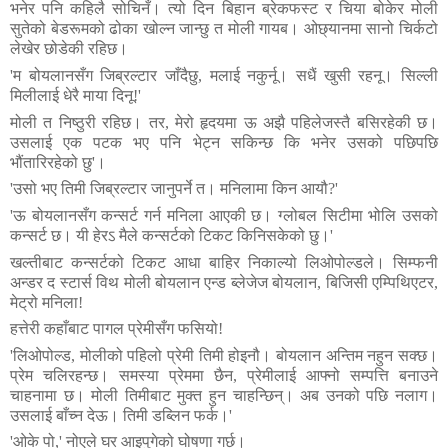
भनेर
पनि
कहिलै
सोचिनँ।
त्यो
दिन
बिहान
ब्रेकफस्ट
र
चिया
बोकेर
मोली
सुतेको
बेडरूमको
ढोका
खोल्न
जान्छु
त
मोली
गायब।
ओछ्यानमा
सानो
चिर्कटो
लेखेर
छोडेकी
रहिछ।
'
म
बोयलानसँग
जिब्रल्टार
जाँदैछु
,
मलाई
नकुर्नू।
सधैं
खुसी
रहनू।
सिल्ली
मिलीलाई
धेरै
माया
दिनू
!
'
मोली
त
निष्ठुरी
रहिछ।
तर
,
मेरो
हृदयमा
ऊ
अझै
पहिलेजस्तै
बसिरहेकी
छ।
उसलाई
एक
पटक
भए
पनि
भेट्न
सकिन्छ
कि
भनेर
उसको
पछिपछि
भौंतारिरहेको
छु
'
।
'
उसो
भए
तिमी
जिब्रल्टार
जानुपर्ने
त।
मनिलामा
किन
आयौ
?'
'
ऊ
बोयलानसँग
कन्सर्ट
गर्न
मनिला
आएकी
छ।
ग्लोबल
सिटीमा
भोलि
उसको
कन्सर्ट
छ।
यी
हेरऽ
मैले
कन्सर्टको
टिकट
किनिसकेको
छु।
'
खल्तीबाट
कन्सर्टको
टिकट
आधा
बाहिर
निकाल्यो
लिओपोल्डले।
सिम्फनी
अन्डर
द
स्टार्स
विथ
मोली
बोयलान
एन्ड
ब्लेजेज
बोयलान
,
बिजिसी
एम्पिथिएटर
,
मेट्रो
मनिला
!
हत्तेरी
कहाँबाट
पागल
प्रेमीसँग
फसियो
!
'
लिओपोल्ड
,
मोलीको
पहिलो
प्रेमी
तिमी
होइनौ।
बोयलान
अन्तिम
नहुन
सक्छ।
प्रेम
चलिरहन्छ।
समस्या
प्रेममा
छैन
,
प्रेमीलाई
आफ्नो
सम्पत्ति
बनाउने
चाहनामा
छ।
मोली
तिमीबाट
मुक्त
हुन
चाहन्छिन्।
अब
उनको
पछि
नलाग।
उसलाई
बाँच्न
देऊ।
तिमी
डब्लिन
फर्क।
'
'
ओके
पो
,'
नोएले
घर
आइपुगेको
घोषणा
गर्छ।