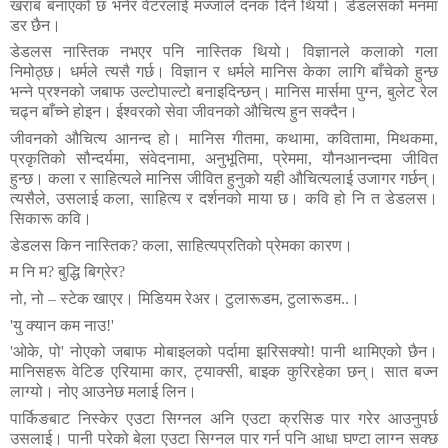
खराब
बनाएको
छ
भनेर
वेटरलाई
मज्जाले
दनक
दिने
थियो।
डेडलसको
मनमा
डर
छैन।
डेडलस
नास्तिक
नभएर
पनि
नास्तिक
थियो।
विज्ञानले
कलाको
गला
निमोठ्छ।
धर्मले
त्यसै
गर्छ।
विज्ञान
र
धर्मले
मानिस
केका
लागि
बाँचेको
हुन्छ
भन्ने
प्रश्नको
जबाफ
उल्टोपाल्टो
बनाइदिन्छन्।
मानिस
मार्समा
पुग्न
,
बुलेट
रेल
चढ्न
बाँच्ने
होइन।
ईश्वरको
सेवा
जीवनको
औचित्य
हुन
सक्दैन।
जीवनको
औचित्य
आनन्द
हो।
मानिस
गीतमा
,
कथामा
,
कवितामा
,
मिथकमा
,
प्रकृतिको
सौन्दर्यमा
,
संवेदनामा
,
अनुभूतिमा
,
प्रेममा
,
यौनआनन्दमा
जीवित
हुन्छ।
कला
र
साहित्यले
मानिस
जीवित
हुनुको
यही
औचित्यलाई
उजागर
गर्छन्।
त्यसैले
,
उसलाई
कला
,
साहित्य
र
दर्शनको
माया
छ।
कवि
हो
नि
त
डेडलस।
सिकारू
कवि।
डेडलस
किन
नास्तिक
?
कला
,
साहित्यप्रतिको
प्रेमका
कारण।
म
नि
म
?
बुद्धि
बिग्रेर
?
नो
,
नो
–
स्टेक
खाएर।
मिडियम
रेअर।
टुलारूडम
,
टुलारूडम
..
।
'
यु
क्यान
कम
नाउ
!
'
'
ओके
,
पो
'
नोएको
जबाफ
मोबाइलको
पर्दामा
झरिसक्यो
!
पानी
थामिएको
छैन।
मानिसहरू
वेटिङ
एरियामा
कार
,
ट्याक्सी
,
बाइक
कुरिरहेका
छन्।
सात
बज्न
लाग्यो।
नोए
आउनेछ
मलाई
लिन।
पार्किङबाट
निस्केर
एउटा
सिग्नल
अनि
एउटा
क्रसिङ
पार
गरेर
आउनुपर्छ
उसलाई।
पानी
परेको
बेला
एउटा
सिग्नल
पार
गर्न
पनि
आधा
घण्टा
लाग्न
सक्छ