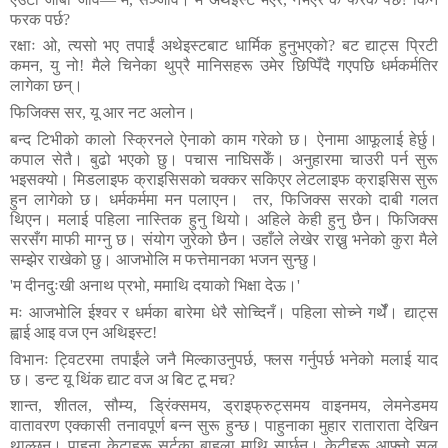
फरक
पर्छ
?
रक्षाः
ओ
,
त्यसो
भए
तपाईं
अथेइस्टबाट
धार्मिक
हुनुभएको
?
बट
द्याट्स
प्रिटी
कमन
,
यु
नो
!
मैले
चिनेका
थुप्रै
मानिसहरू
उमेर
छिप्पिँदै
गएपछि
धर्मकर्मतिर
लागेका
छन्।
फिजिक्स
सर
,
यू
आर
नट
अलोन।
बन्द
टिभीको
कालो
स्क्रिनले
ऐनाको
काम
गरेको
छ।
ऐनामा
आफूलाई
हेर्छु।
कपाल
सेतै।
बुढो
भएको
छु।
पचास
नाघिसकेँ।
अनुहारमा
चाउरी
पर्न
सुरू
भइसक्यो।
मिडलाइफ
क्राइसिसको
चक्कर
सकिएर
लेटलाइफ
क्राइसिस
सुरू
हुन
लागेको
छ।
धर्मकर्ममा
मन
पलाएन।
तर
,
फिजिक्स
सरको
दाबी
गलत
थिएन।
मलाई
पहिला
नास्तिक
हुनु
थियो।
अहिले
केही
हुनु
छैन।
फिजिक्स
सरसँग
माफी
माग्नु
छ।
संयोग
जुरेको
छैन।
उहाँले
लेखेर
राख्नु
भनेको
कुरा
मैले
सम्झेर
राखेको
छु।
आजभोलि
म
फत्तेमानका
भजन
सुन्छु।
'
म
दीनदुःखी
अनाथ
प्रभो
,
ममाथि
दयाको
भिक्षा
देऊ।
'
मः
आजभोलि
ईश्वर
र
धर्मका
बारेमा
धेरै
सोच्दिनँ।
पहिला
सोच्ने
गर्थेँ।
द्याट्स
ह्वाई
आइ
वज
एन
अथिइस्ट
!
विभानः
ट्विटरमा
तपाईंले
जनै
मिल्काउनुपर्छ
,
फ्लस
गर्नुपर्छ
भनेको
मलाई
याद
छ।
डन्ट
यू
थिंक
द्याट
वज
अ
बिट
टू
मच
?
शान्त
,
शीतल
,
सौम्य
,
ड्रिंक्समय
,
ड्राइफ्रुट्समय
वाइनमय
,
लेमनेडमय
वातावरण
एक्कासी
तनावपूर्ण
बन्न
सुरू
हुन्छ।
पाहुनाका
मुहार
राताराता
देखिन
थाल्छन्।
पाहुना
केटाहरू
सर्टका
बाहुला
माथि
सार्छन्।
केटीहरू
आफ्नो
सल