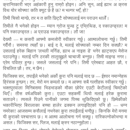
क्रान्तिकारी
भएर
अहंकारी
हुनु
राम्रो
होइन।
अनि
सुन
,
आई
ह्याभ
अ
क्रस
विथ
योर
सोफ्या
!
कति
क्युट
छे
है
ऊ
?
म
भल्गर
भएँ
,
हो
?
तिमी
चिसो
मान्छे
,
तर
म
त
कति
छिट्टै
सोफ्यालाई
मन
पराउन
थालेँ।
तिमीले
नै
भनेको
होइन
—
म्यान
ग्रोज
युज्ड
टु
एभ्रिथिङ
,
द
स्काउन्ड्रल
!
म
पनि
स्काउन्ड्रल।
अ
प्राउड
स्काउन्ड्रल।
लौ
जा
!
देख्यौ
—
म
कसरी
आफ्नो
कमजोरी
स्वीकार
गर्छु।
आत्मालोचना
गर्छु।
तिमी
गर्दैनौ।
समस्या
त्यहाँ
छ।
बाई
द
वे
,
मलाई
सोफ्याको
नम्बर
दिन
सक्छौ
?
म
उसलाई
हरेक
बिहान
'
लभली
मर्निङ
,
ह्याभ
अ
नाइस
डे
'
भनेर
ह्याट्सएप
मेसेज
पठाउनेछु।
मलाई
पनि
ठरकी
तालुखुइले
चाचाजी
बन्नुछ।
तिमी
माइन्ड
नगर।
प्रेम
पवित्र
हुन्छ।
जसले
जसलाई
गरे
पनि।
तिमी
प्रेमबाट
आहत
छौ
,
र
विचलित
छौ।
तर
,
म
छैन।
फिजिक्स
सर
,
तपाईंले
भनेको
अर्को
कुरा
पनि
मलाई
याद
छ
—
ईश्वर
नमान्नेहरू
ह्रिंसक
हुन्छन्।
तर
,
मेरो
मन
कमलो
छ।
म
आफ्ना
सबै
गल्तीहरू
स्वीकार
गर्छु।
भक्तपुरवाला
मिनिबसमा
भिडभाडको
मौका
छोपेर
एउटी
केटीलाई
चिमटेको
थिएँ।
तीस
वर्षअघिको
कुरा।
एउटा
सहकर्मी
थियो
मलाई
हरेक
कुरामा
सताउने।
त्यसले
पिउने
पानीको
जगमा
पिच्च
थुकिदिएको
छु।
छिमेकीको
भकारीभित्र
बिरालाका
बच्चा
हालेर
ढक्कन
लगाइदिएको
पनि
हो
—
धन्न
नमरेका
!
आजसम्म
कसैलाई
नभनेका
कुरा
तपाईंलाई
भन्दैछु।
किनकि
मेरो
मनमा
यी
कुराको
पश्चात्ताप
छ।
म
आत्मा
आलोचना
गर्न
सक्छु।
रास्किल्नोकोभन्दा
म
असल।
फिजिक्स
सर
,
प्लिज
,
मलाई
क्रुर
नठान्नुहोला।