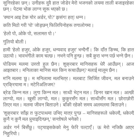
सुनिरहेका
छन्।
उनीहरू
दुवै
हात
जोडेर
मेरो
भजनको
लयमा
ताली
बजाइरहेका
छन्।
पेटमा
भोक
लाग्न
सुरू
भएको
छ।
'
क्यान
आइ
टेक
योर
अर्डर
,
पो
?'
झसंग
!
हत्
!
धन्न।
कति
मिठो
गरी
'
पो
'
जोड्छन्
फिलिपिनोहरू
तगालोगमा।
'
हेलो
पो
,
ओके
पो
,
सलामत
पो।
'
गुलियो
बोली।
हामी
'
हेलो
हजुर
,
ओके
हजुर
,
धन्यवाद
हजुर
'
भन्दैनौं।
कि
दाँत
ङिच्च
,
कि
हात
उठायो।
भावभंगीले
काम
चल्छ।
नभने
पनि
हुन्छ।
सबै
कुरा
भन्न
पर्छ
भन्ने
छैन।
पोडियम
मलमा
उस्तो
हुल
छैन।
शुक्रबार
मानिसहरू
धेरै
आउँछन्।
आज
आइतबार।
मनिलाका
मानिस
मल
किन
रूचाउँछन्
?
मलाई
मालुम
छैन।
म
'
नि
मलमा
छु।
म
मनिलामा
मलभित्र।
मलबाट
सिर्जित
जीवन
,
मल
बनाउने
प्रक्रियामा
म।
मटेरिअलिजम
?
ब्रेड
किन्न
मल।
लुगा
किन्न
मल।
साथी
भेट्न
मल।
डिनर
खान
मल।
अल्छी
लाग्यो
,
मल।
खुसी
लाग्यो
,
मल।
कुकुरसँग
मल।
साथीसँग
मल।
छोराछोरी
लिएर
मल।
मलमा
जीवन
बिताउने।
बाँकी
रहेको
समय
अलमलमा
बिताउने।
'
शुक्रबार
साँझ
त
फुटपाथमा
उभिए
मात्र
पुग्छ
–
मानिसहरूले
धकेल्दै
,
धकेल्दै
कुनै
न
कुनै
मल
पुर्‍याइदिन्छन्
,'
सन्तोषले
भनेको।
अर्डर
गर्न
बिर्सेछु।
पट्याइसकेको
मेनु
फेरि
पल्टाएँ।
ऊ
मेरो
नजिकै
आएर
निहुरियो।