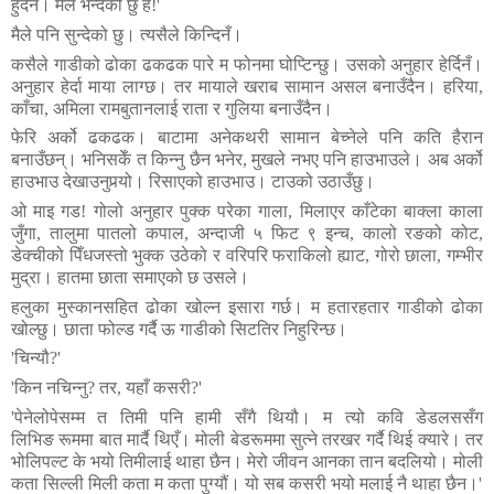
हुँदैन।
मैले
भन्देको
छु
है
!
'
मैले
पनि
सुन्देको
छु।
त्यसैले
किन्दिनँ।
कसैले
गाडीको
ढोका
ढकढक
पारे
म
फोनमा
घोप्टिन्छु।
उसको
अनुहार
हेर्दिनँ।
अनुहार
हेर्दा
माया
लाग्छ।
तर
मायाले
खराब
सामान
असल
बनाउँदैन।
हरिया
,
काँचा
,
अमिला
रामबुतानलाई
राता
र
गुलिया
बनाउँदैन।
फेरि
अर्को
ढकढक।
बाटामा
अनेकथरी
सामान
बेच्नेले
पनि
कति
हैरान
बनाउँछन्।
भनिसकेँ
त
किन्नु
छैन
भनेर
,
मुखले
नभए
पनि
हाउभाउले।
अब
अर्को
हाउभाउ
देखाउनुपर्‍यो।
रिसाएको
हाउभाउ।
टाउको
उठाउँछु।
ओ
माइ
गड
!
गोलो
अनुहार
पुक्क
परेका
गाला
,
मिलाएर
काँटेका
बाक्ला
काला
जुँगा
,
तालुमा
पातलो
कपाल
,
अन्दाजी
५
फिट
९
इन्च
,
कालो
रङको
कोट
,
डेक्चीको
पिँधजस्तो
भुक्क
उठेको
र
वरिपरि
फराकिलो
ह्याट
,
गोरो
छाला
,
गम्भीर
मुद्रा।
हातमा
छाता
समाएको
छ
उसले।
हलुका
मुस्कानसहित
ढोका
खोल्न
इसारा
गर्छ।
म
हतारहतार
गाडीको
ढोका
खोल्छु।
छाता
फोल्ड
गर्दै
ऊ
गाडीको
सिटतिर
निहुरिन्छ।
'
चिन्यौ
?'
'
किन
नचिन्नु
?
तर
,
यहाँ
कसरी
?'
'
पेनेलोपेसम्म
त
तिमी
पनि
हामी
सँगै
थियौ।
म
त्यो
कवि
डेडलससँग
लिभिङ
रूममा
बात
मार्दै
थिएँ।
मोली
बेडरूममा
सुत्ने
तरखर
गर्दै
थिई
क्यारे।
तर
भोलिपल्ट
के
भयो
तिमीलाई
थाहा
छैन।
मेरो
जीवन
आनका
तान
बदलियो।
मोली
कता
सिल्ली
मिली
कता
म
कता
पुग्यौं।
यो
सब
कसरी
भयो
मलाई
नै
थाहा
छैन।
'