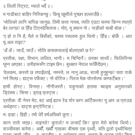
२
लिली
स्ट्रिट
,
भ्याले
भर्दे
२।
म
गाडीबाट
बाहिर
निस्किन्छु।
किबु
खुसीले
पुच्छर
हल्लाउँछे।
'
भोलिको
लागि
सपिङ
जानुछ
,
तिमी
कता
गायब
,
त्यति
एउटा
चस्मा
किन्न
त्यत्रो
बेर
लाग्छ
?
ल
हिँड
टिएनदेसितास।
नोए,
यु
क्यान
गो।
गाडीको
चाबी
बोक।
'
'
ए
हो
त
नि
है
,
मैले
त
बिर्सेको
,
चस्मा
पसलमा
हुल
थियो।
हिँड।
बोकेँ ।
आर
यू
अल
राइट
?'
'
अँ
अँ।
जाउँ
,
जाउँ।
भोलि
कसकसलाई
बोलाएको
छ
रे
?'
प्रतीक
,
रक्षा
,
विभान
,
ललित
,
भानी।
म
चिन्दिनँ।
उनका
साथी।
फिलिपिन्स
घुम्न
आएका।
उनीहरूसँग
टाइम
छैन।
बुधबार
नेपाल
फर्किँदैछन्।
'
वेलकम
,
कस्तो
छ
तपाईंलाई
,
नमस्ते
,
ल
नानु
आऊ
,
सञ्चै
हुनुहुन्छ
?
यता
पार्क
गर्न
मिल्छ।
द्याट्स
पर्फेक्ट।
नो
वोरिज।
प्लिज
मेक
योरसेल्फ
कम्फर्टेबल।
'
हामी
होस्ट।
विनम्र।
नौनीजस्तै।
पाहुनाको
हातमा
च्वाइस
अनुसारको
ड्रिंक्स।
चिप्स।
ड्राइ
फ्रुट्स।
प्रतीकः
वी
नेभर
मेट
,
बट
आई
ह्याभ
रेड
योर
ब्लग
आर्टिकल्स
!
यु
आर
अ
प्राउड
अथेइस्ट।
द्याट्स
इन्ट्रेस्टिङ।
मः
हाहा।
हिही।
त्यो
धेरै
वर्षअघिको
कुरा।
कान
रातो
भएछ।
वाइनले
?
कुराले
?
म
लजाएँ
कि
?
कुरा
मेरो
बारेमा
थियो।
सञ्जीवका
बारेमा।
अर्बौं
,
खर्बौं
ग्रहका
बीचमा
एक
पृथ्वी
,
यति
ठूलो
पृथ्वीभित्र
एउटा
जाबो
जीव
—
म
,
सञ्जीव।
म
अथेइस्ट
भएर
,
नभएर
के
फरक
पर्छ
?
किन