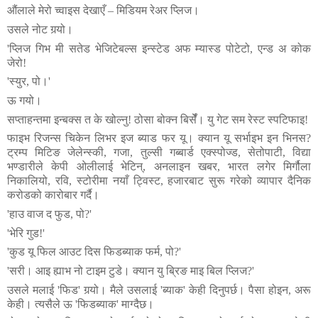
औंलाले
मेरो
च्वाइस
देखाएँ
–
मिडियम
रेअर
प्लिज।
उसले
नोट
गर्‍यो।
'
प्लिज
गिभ
मी
सतेड
भेजिटेबल्स
इन्स्टेड
अफ
म्यास्ड
पोटेटो
,
एन्ड
अ
कोक
जेरो
!
'
स्युर
,
पो।
'
ऊ
गयो।
सप्ताहन्तमा
इन्बक्स
त
के
खोल्नु
!
ठोसा
बोक्न
बिर्सेँ।
यु
गेट
सम
रेस्ट
स्पटिफाइ
!
फाइभ
रिजन्स
चिकेन
लिभर
इज
ब्याड
फर
यू।
क्यान
यू
सर्भाइभ
इन
भिनस
?
ट्रम्प
मिटिङ
जेलेन्स्की
,
गजा
,
तुल्सी
गब्बार्ड
एक्स्पोज्ड
,
सेतोपाटी
,
विद्या
भण्डारीले
केपी
ओलीलाई
भेटिन्
,
अनलाइन
खबर
,
भारत
लगेर
मिर्गौला
निकालियो
,
रवि
,
स्टोरीमा
नयाँ
ट्विस्ट
,
हजारबाट
सुरू
गरेको
व्यापार
दैनिक
करोडको
कारोबार
गर्दै।
'
हाउ
वाज
द
फुड
,
पो
?'
'
भेरि
गुड
!
'
'
कुड
यू
फिल
आउट
दिस
फिडब्याक
फर्म
,
पो
?'
'
सरी।
आइ
ह्याभ
नो
टाइम
टुडे।
क्यान
यु
ब्रिङ
माइ
बिल
प्लिज
?'
उसले
मलाई
'
फिड
'
गर्‍यो।
मैले
उसलाई
'
ब्याक
'
केही
दिनुपर्छ।
पैसा
होइन
,
अरू
केही।
त्यसैले
ऊ
'
फिडब्याक
'
माग्दैछ।