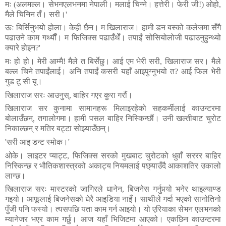
मः
(
अलमल्ल।
सेभनएलभनमा
नेपाली।
मलाई
चिन्ने।
हत्तेरी।
फेरी
जी
!)
ओहो
,
मैले
चिनिन
तँ।
सरी।
'
ऊः
बिर्सिनुभयो
होला।
केही
छैन।
म
खिलाराज।
हामी
डन
बस्को
कलेजमा
सँगै
पढाउने
काम
गर्थ्यौं।
म
फिजिक्स
पढाउँथेँ।
तपाईं
सोसियोलोजी
पढाउनुहुन्थ्यो
क्यारे
होइन
?'
मः
हो
हो।
मेरी
आम्मै
!
मैले
त
बिर्सेछु।
आई
एम
भेरी
सरी
,
खिलाराज
सर।
मैले
बल्ल
चिने
तपाईंलाई।
अनि
तपाईं
कसरी
यहाँ
आइपुग्नुभयो
त
?
आई
फिल
भेरी
गुड
टू
सी
यू।
खिलाराज
सरः
आउनुस्
,
बाहिर
गएर
कुरा
गरौं।
खिलाराज
सर
कुनामा
सामानहरू
मिलाइरहेको
सहकर्मीलाई
काउन्टरमा
बोलाउँछन्
,
तगालोगमा।
हामी
पसल
बाहिर
निस्किन्छौं।
उनी
खल्तीबाट
चुरोट
निकाल्छन्
र
मतिर
बट्टा
सोझ्याउँछन्।
'
सरी
आइ
डन्ट
स्मोक।
'
ओके।
लाइटर
प्याट्ट
,
फिजिक्स
सरको
मुखबाट
चुरोटको
धुवाँ
सररर
बाहिर
निस्किन्छ
र
भौतिकशास्त्रको
अकाट्य
नियमलाई
पछ्याउँदै
आकाशतिर
उकालो
लाग्छ।
खिलाराज
सरः
मास्टरको
जागिरले
धानेन
,
बिजनेस
गर्नुपर्‍यो
भनेर
थाइल्याण्ड
गइयो।
आफूलाई
बिजनेसको
धेरै
आइडिया
नाइँ।
साथीले
गर्दा
भएको
सानोतिनो
पुँजी
पनि
फस्यो।
त्यसपछि
यता
काम
गर्न
आइयो।
यो
एरियाका
सेभन
एलभनको
म्यानेजर
भएर
काम
गर्छु।
आज
यहाँ
भिजिटमा
आएको।
एकछिन
काउन्टरमा