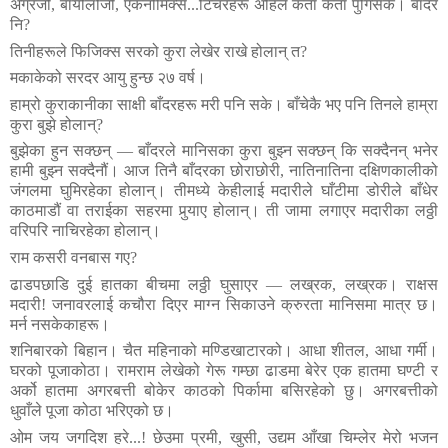
अंग्रेजी
,
बायोलोजी
, ए
कनोमिक्स
...
टिचरहरू
अहिले
कता
कता
पुगिसके।
बाँदर
नि
?
तिनीहरूले
फिजिक्स
सरको
कुरा
लेखेर
राखे
होलान्
त
?
मकाकेको
सरदर
आयु
हुन्छ
२७
वर्ष।
हाम्रो
कुराकानीका
साक्षी
बाँदरहरू
मरी
पनि
सके।
बाँचेकै
भए
पनि
तिनले
हाम्रा
कुरा
बुझे
होलान्
?
बुझेका
हुन
सक्छन्
—
बाँदरले
मानिसका
कुरा
बुझ्न
सक्छन्
कि
सक्दैनन्
भनेर
हामी
बुझ्न
सक्दैनौं।
आज
तिनै
बाँदरका
छोराछोरी
,
नातिनातिना
दक्षिणकालीको
जंगलमा
घुमिरहेका
होलान्।
तीमध्ये
केहीलाई
मदारीले
घाँटीमा
डोरीले
बाँधेर
काठमाडौं
वा
तराईका
सहरमा
पुर्‍याए
होलान्।
ती
जामा
लगाएर
मदारीका
लठ्ठी
वरिपरि
नाचिरहेका
होलान्।
राम
कसरी
वनबास
गए
?
ढाडपछाडि
दुई
हातका
बीचमा
लठ्ठी
घुसाएर
—
लख्रक
,
लख्रक।
राक्षस
मदारी
!
जनावरलाई
कचौरा
दिएर
माग्न
सिकाउने
क्रुरता
मानिसमा
मात्र
छ।
मर्न
नसकेकाहरू।
शनिबारको
बिहान।
चैत
महिनाको
मण्डिखाटारको।
आधा
शीतल
,
आधा
गर्मी।
घरको
पूजाकोठा।
रामराम
लेखेको
गेरू
गम्छा
ढाडमा
बेरेर
एक
हातमा
घण्टी
र
अर्को
हातमा
अगरबत्ती
बोकेर
काठको
पिर्कामा
बसिरहेको
छु।
अगरबत्तीको
धुवाँले
पूजा
कोठा
भरिएको
छ।
ओम
जय
जगदिश
हरे
...!
छेउमा
प्रमी
,
खुसी
,
उद्यम
आँखा
चिम्लेर
मेरो
भजन