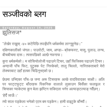
सञ्जीवको ब्लग
Saturday, August 16, 2025
झुलिसज*
"लेखेर राख्नुस् -४० कटेपिछि तपाईंपनि धर्मकर्ममा लाग्नुहुनेछ।"
दक्षिणकालीको जंगल। पाउरोटी
,
जाम
,
अण्डा– ब्रेकफस्ट
,
मासु
,
पुलाउ
,
लन्च
,
बीचबीचमा दारू। त्यसपछिको अल्छे गफगाफ।
कुरा
धर्मकर्मको।
म
सोसियोलोजी
पढाउने
टिचर
,
उहाँ
फिजिक्स
पढाउने
टिचर।
अन्दाजी
पाँच
फिट
,
पुटुक्क
पेट
निस्केको
,
तालु
चिल्लो
,
नास्तिकताबारे
मेरो
लेक्चरबाट
उहाँ
हल्का
चिढिनुभएको
छ।
छेउमा
उभिएका
पाँच
–
छ
जना
अरू
टिचरहरू
अल्छे
वादविवादका
साक्षी।
अलि
पर
फाट्टफुट्ट
बाँदरहरू
पिकनिक
वालाले
लुकाउन
बिर्सेका
फलफूल
र
चिप्सका
प्याकेटमा
कुन
बेला
झम्टिन
सकिएला
भनेर
अल्याङ्टल्याङ्
गर्दैछन्।
'
हेर्दै
जाऊँ।
'
त्यो
साल
पड्केला
भनेको
एटम
बम
पड्केन।
हामी
वाइटुके
बाँच्यौं।