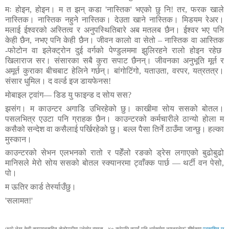
मः
होइन
,
होइन।
म
त
झन्
कडा
'
नास्तिक
'
भएको
छु
नि
!
तर
,
फरक
खाले
नास्तिक।
नास्तिक
नहुने
नास्तिक।
देउता
खाने
नास्तिक।
मिडयम
रेअर।
मलाई
ईश्वरको
अस्तित्व
र
अनुपस्थितिबारे
अब
मतलब
छैन।
ईश्वर
भए
पनि
केही
छैन
,
नभए
पनि
केही
छैन।
जीवन
कालो
वा
सेतो
–
नास्तिक
वा
आस्तिक
-
फोटोन
वा
इलेक्ट्रोन
दुई
वर्गको
पेण्डुलममा
झुलिरहने
रालो
होइन
रहेछ
खिलाराज
सर।
संसारका
सबै
कुरा
सपाट
छैनन्।
जीवनका
अनुभूति
मूर्त
र
अमूर्त
कुराका
बीचबाट
हेलिने
गर्छन्।
बांगोटिंगो
,
यताउता
,
वरपर
,
यत्रतत्र।
संसार
धु
मिल।
द
वर्ल्ड
इज
डायफेनस
!
मोबाइल
ट्वांग
—
डिड
यु
फाइन्ड
द
सोय
सस
?
झसंग।
म
काउन्टर
अगाडि
उभिरहेको
छु।
काखीमा
सोय
ससको
बोतल।
पसलभित्र
एउटा
पनि
ग्राहक
छैन।
काउन्टरको
कर्मचारीले
ठान्यो
होला
म
कसैको
सन्देश
वा
कसैलाई
पर्खिरहेको
छु।
बल्ल
पैसा
तिर्ने
ठाउँमा
जान्छु।
हल्का
मुस्कान।
काउन्टरको
सेभन
एलभनको
रातो
र
पहेँलो
रङको
ड्रेस
लगाएको
बुढोबुढो
मानिसले
मेरो
सोय
ससको
बोतल
स्क्यानरमा
ट्वाँक्क
पार्छ
—
थर्टी
वन
पेसो
,
पो।
म
ऊतिर
कार्ड
तेर्स्याउँछु।
'
सलामत
!
'
(*यो लेख केही सम्पादनसहित सेतोपाटीमा
“
लेखेर राख्नुस् - ४० कटेपछि तपाईं पनि धर्मकर्ममा लाग्नुहुनेछ” शीर्षकमा
प्रकाशित छ