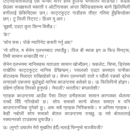
टिएनदेसितासलाई
एक
फन्को
मारेर
हामी
हुलिया
भर्गसतिर
मोडिन्छौं।
सडक
छेउका
रूखहरूले
मकाती
र
ओर्टीगासका
अग्ला
बिल्डिङहरूमा
बल्ने
झिलिमिली
बत्तीलाई
छेकिदिएका
छन्।
फाट्टफुट्ट
गाडीहरू
तीव्र
गतिमा
हुँइकिरहेका
छन्।
टु
लिली
स्ट्रिट।
हिअर
यु
आर।
'
बुझ्यौ
,
एउटा
कुरा
किन्न
बिर्सेछ।
'
'
के
?'
'
सोय
सस।
पोर्क
म्यारिनेट
कसरी
गर्नु
अब
?'
'
नो
वरिज
,
म
सेभेन
एलभनबाट
ल्याउँछु।
विल
बी
ब्याक
इन
अ
फिउ
मिनट्स
,
तिमी
सामान
थन्काउँदै
गर।
'
सेभेन
एलभनमा
मानिसहरू
यताउता
सामान
खोज्दैछन्।
चकलेट
,
चिप्स
,
ड्रिंक्स
राखेतिर
फाट्टफुट्ट
मानिस
देखिन्छन्।
पसलको
एउटा
कामदार
पानीका
बोटलहरू
मिलाएर
राखिरहेको
छ।
सेभन
एलभनको
रातो
र
पहेँलो
रङको
ड्रेस
लगाएको
एकजना
बुढोबुढो
मानिस
काउन्टरमा
बसेको
छ।
ऊ
फिलिपिनो
होइन।
दक्षिण
एसिया
तिरको
हुनुपर्छ।
नेपाली
?
भारतीय
?
बंगलादेशी
?
ग्राहक
काउन्टरमा
आउँदा
पैसा
लिएर
उनीहरूका
सामान
कागजका
थैलामा
राख्दै
दिँदै
गरिरहेको
छ।
सोय
ससको
सानो
बोतल
समाएर
म
पनि
काउन्टरनजिक
पुगेको
छु।
अरू
सबै
ग्राहक
निस्किसके।
म
अन्तिम
ग्राहक।
केही
नबोली
सोय
ससको
बोतल
काउन्टरमा
राख्छु
,
ऊ
त्यो
बोतललाई
स्क्यानरको
टाउकामा
पुर्‍याउँछ।
ऊः
(
मुन्टो
उचालेर
मेरो
मुखतिर
हेर्दै
)
मलाई
चिन्नुभो
सञ्जीवजी
?