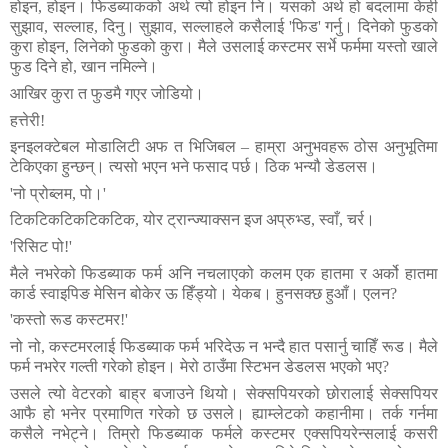
होइन
,
होइन।
फिडब्याकको
अर्थ
त्यो
होइन
नि।
यसको
अर्थ
हो
बदलामा
केही
सुझाव
,
सल्लाह
,
दिनु।
सुझाव
,
सल्लाहले
कसैलाई
'
फिड
'
गर्नु।
दिनेको
फुडको
कुरा
होइन
,
लिनेको
फुडको
कुरा।
मैले
उसलाई
कस्टमर
सर्भे
फर्ममा
यस्तो
खाले
फुड
दिने
हो
,
खान
नमिल्ने।
आखिर
कुरा
त
फुडमै
गएर
जोडियो।
हत्तेरी
!
इनइलक्टेबल
मोडालिटी
अफ
त
भिजिबल
–
हाम्रा
अनुभवहरू
ठोस
अनुभूतिमा
टेकिएका
हुन्छन्।
त्यसो
भएन
भने
फसाद
पर्छ।
ठिक
भन्यौ
डेडलस।
'
नो
प्रोब्लम
,
पो।
'
टिकटिकटिकटिकटिक
,
योर
ट्रान्ज्याक्सन
इज
अप्रुभ्ड
,
स्वाँ
,
चर्र।
'
रिसिट
पो
!
'
मैले
नभरेको
फिडब्याक
फर्म
अनि
नचलाएको
कलम
एक
हातमा
र
अर्को
हातमा
कार्ड
स्वाइपिङ
मेसिन
बोकेर
ऊ
हिँड्यो।
येकब।
हुनसक्छ
हुआँ।
एलन
?
'
कस्तो
रूड
कस्टमर
!
'
नो
नो
,
कस्टमरलाई
फिडब्याक
फर्म
भरिदेऊ
न
भन्दै
हात
पसार्नु
चाहिँ
रूड।
मैले
फर्म
नभरेर
गल्ती
गरेको
होइन।
मेरो
ठाउँमा
स्टिभन
डेडलस
भएको
भए
?
उसले
त्यो
वेटरको
बाह्र
बजाउने
थियो।
सेक्सपियरको
छोरालाई
सेक्सपियर
आफै
हो
भनेर
प्रमाणित
गरेको
छ
उसले।
ह्याम्लेटको
कहानीमा।
तर्क
गर्नमा
कसैले
नभेट्ने।
तिम्रो
फिडब्याक
फर्मले
कस्टमर
एक्सपियरेन्सलाई
कसरी