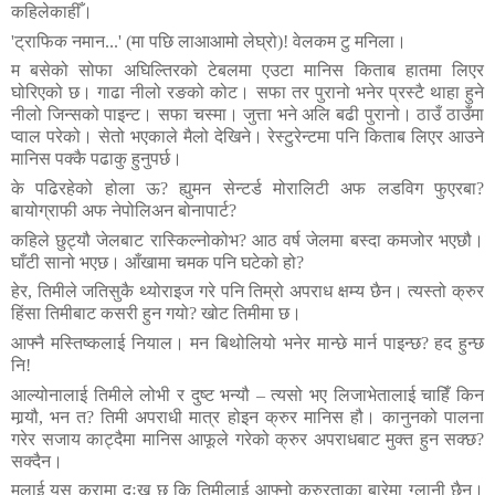
कहिलेकाहीँ।
'
ट्राफिक
नमान
...
' (
मा
पछि
लाआआमो
लेघ्रो
)!
वेलकम
टु
मनिला।
म
बसेको
सोफा
अघिल्तिरको
टेबलमा
एउटा
मानिस
किताब
हातमा
लिएर
घोरिएको
छ।
गाढा
नीलो
रङको
कोट।
सफा
तर
पुरानो
भनेर
प्रस्टै
थाहा
हुने
नीलो
जिन्सको
पाइन्ट।
सफा
चस्मा।
जुत्ता
भने
अलि
बढी
पुरानो।
ठाउँ
ठाउँमा
प्वाल
परेको।
सेतो
भएकाले
मैलो
देखिने।
रेस्टुरेन्टमा
पनि
किताब
लिएर
आउने
मानिस
पक्कै
पढाकु
हुनुपर्छ।
के
पढिरहेको
होला
ऊ
?
ह्युमन
सेन्टर्ड
मोरालिटी
अफ
लडविग
फुएरबा
?
बायोग्राफी
अफ
नेपोलिअन
बोनापार्ट
?
कहिले
छुट्यौ
जेलबाट
रास्किल्नोकोभ
?
आठ
वर्ष
जेलमा
बस्दा
कमजोर
भएछौ।
घाँटी
सानो
भएछ।
आँखामा
चमक
पनि
घटेको
हो
?
हेर
,
तिमीले
जतिसुकै
थ्योराइज
गरे
पनि
तिम्रो
अपराध
क्षम्य
छैन।
त्यस्तो
क्रुर
हिंसा
तिमीबाट
कसरी
हुन
गयो
?
खोट
तिमीमा
छ।
आफ्नै
मस्तिष्कलाई
नियाल।
मन
बिथोलियो
भनेर
मान्छे
मार्न
पाइन्छ
?
हद
हुन्छ
नि
!
आल्योनालाई
तिमीले
लोभी
र
दुष्ट
भन्यौ
–
त्यसो
भए
लिजाभेतालाई
चाहिँ
किन
मार्‍यौ
,
भन
त
?
तिमी
अपराधी
मात्र
होइन
क्रुर
मानिस
हौ।
कानुनको
पालना
गरेर
सजाय
काट्दैमा
मानिस
आफूले
गरेको
क्रुर
अपराधबाट
मुक्त
हुन
सक्छ
?
सक्दैन।
मलाई
यस
कुरामा
दुःख
छ
कि
तिमीलाई
आफ्नो
क्रुरताका
बारेमा
ग्लानी
छैन।