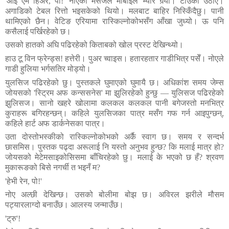
'
आइ
एम
हिअर
,
पो
!
'
नोएको
मेसेजले
मोबाइल
भ्यार्र
गर्‍यो।
टाउको
उठाएँ।
अगाडिको
टेबल
रित्तो
भइसकेको
थियो।
मलबाट
बाहिर
निस्किँदैछु।
पानी
थामिएको
छैन।
वेटिङ
एरियामा
रास्किल्नोकोभसँग
आँखा
जुध्यो।
ऊ
पनि
कसैलाई
पर्खिरहेको
छ।
उसको
हातको
अघि
पढिरहेको
किताबको
खोल
प्रस्ट
देखिन्थ्यो।
हाउ
टू
विन
फ्रेन्ड्स
!
हत्तेरी।
पुअर
च्वाइस।
हतारहतार
गाडीभित्र
पसेँ।
नोएले
गाडी
हुलिया
भर्गसतिर
मोड्यो।
युलसिज
पढिरहेको
छु।
पुस्तकले
घुमाएको
घुमायै
छ।
अधिकांश
समय
जेम्स
जोयसको
'
स्ट्रिम
अफ
कन्ससनेस
'
मा
झुलिरहेको
हुन्छु
—
युलिसज
पढिरहेको
झुलिसज।
सानो
खहरे
खोलामा
कलकल
कलकल
पानी
बगेजस्तो
मनभित्र
कुराहरू
बगिरहन्छन्।
कहिले
युलसिजका
पात्र
मसँग
गफ
गर्न
आइपुग्छन्
,
कहिले
हार्ट
अफ
डार्कनेसका
पात्र।
उता
दोस्तोभस्कीको
रास्किल्नोकोभको
अर्कै
स्वाग
छ।
समय
र
सन्दर्भ
छासमिस।
पुस्तक
पढ्दा
अरूलाई
नि
यस्तो
अनुभव
हुन्छ
?
कि
मलाई
मात्र
हो
?
जोयसको
मेटेमसाइकोसिसमा
बाँचिरहेको
छु।
मलाई
के
भएको
छ
हँ
?
श्रवण
मुकारूङको
बिसे
नगर्ची
त
भइनँ
म
?
'
हेभी
रेन
,
पो
!
'
नोए
अल्छी
देखिन्छ।
उसको
बोलीमा
बोझ
छ।
अविरल
झरीले
मौसम
पट्यारलाग्दो
बनाउँछ।
आलस्य
जन्माउँछ।
'
ट्रु
'!