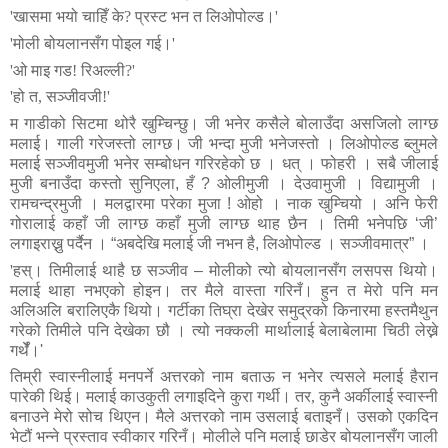
'
खासमा
भयो
चाहिँ
के
?
प्रस्ट
भन
त
लिओपोल्ड।
'
'
मोली
बोयलानसँग
पोइल
गई।
'
'
ओ
माइ
गड
!
रिअल्ली
?'
'
हो
त
,
सञ्जीवजी
!
'
म
गाडीको
सिटमा
थोरै
खुम्चिन्छु।
जी
भनेर
कसैले
बोलाउँदा
असजिलो
लाग्छ
मलाई।
गाली
गरेजस्तो लाग्छ।
जी भन्दा मुजी भनेजस्तो । लिओपोल्ड ब्लुमले
मलाई सञ्जीवमुजी भनेर सम्बोधन गरिरहेको छ । धत् । फोहरी । सबै जीलाई
मुजी बनाउँदा कस्तो सुनिएला
,
हँ
?
ओलीमुजी । देउवामुजी । विद्यामुजी ।
रामचन्द्रमुजी । मलद्वारमा परेका मुजा ! ओहो । नाक खुम्चियो । अनि फेरी
गोरालाई कहाँ जी लाग्छ कहाँ मुजी लाग्छ थाह छैन । तिमी भनेपछि ‘जी’
लगाइराख्नु पर्दैन । “अबदेखि मलाई जी नभन है
,
लिओपोल्ड । सञ्जीवमात्र” ।
'
हस्।
तिमीलाई
थाहै छ सञ्जीव – मोलीको त्यो बोयलानसँग लसपस थियो।
मलाई थाहा नभएको होइन। तर
मैले वास्ता गरिनँ। हुन त मेरो पनि मन
अलिअलि बरालिएकै थियो।
गर्टीका तिघ्रा देखेर समुद्रको किनारमा हस्तमैथुन
गरेको तिमीले पनि देखेका छौ । त्यो नक्कली मार्थालाई बेलाबेलामा चिठी लेख्ने
गर्थेँ।
'
तिम्री
स्वास्नीलाई
मनपर्ने
अत्तरको
नाम
बताऊ
न
भनेर
त्यसले
मलाई
हैरान
पारेकी
थिई।
मलाई
काउकुती
लगाइदिने
कुरा
गर्थी।
तर
,
कुनै
अर्कीलाई
स्वास्नी
बनाउने
मेरो
सोच
थिएन।
मैले
अत्तरको
नाम
उसलाई
बताइनँ।
उसको
एकदिन
भेटौं
भन्ने
प्रस्ताव
स्वीकार
गरिनँ।
मोलीले
पनि
मलाई
छाडेर
बोयलानसँग
जाली