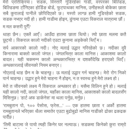
मेरो
प्रतिक्रिया।
सडक
,
विस्तारै
गुडिरहेका
गाडी
,
वरपरका
बिल्डिङ
,
बिल्डिङमा
टाँगिएका
होर्डिङ
बोर्ड
,
फुटपाथका
मानिस
,
उनीहरूले
बोकेका
छाता
सबै
कुरालाई
पानीले
छोपिदिएको
छ।
यस्तो
लाग्छ
हामी
गुडिरहेको
सडक
,
सडक
नभएर
नदी
हो।
हामी
गाडीमा
होइन
,
डुंगामा
एउटा
विकराल
यात्रामा
छौं।
म
मल
कसरी
पुगेँ
?
थाहा
छैन।
एक्लै
आएँ।
आउँदा
हातमा
छाता
थियो।
त्यो
छाता
मलमा
कतै
छुट्यो।
विकराल
कालो
नदीको
एउटा
कुनामा
अड्केको
थिएँ
म।
सर्प
आकारको
कालो
नदी।
नोए
मलाई
उद्धार
गरिरहेको
छ।
नदीका
दुवै
किनारामा
बाक्लो
कालो
जंगल।
जंगलभित्र
काला
मानिस।
आकाशमा
कालो
बादल।
यही
चकमन्न
कालो
अन्धकारभित्र
म
दशकौंदेखि
हराएको
थिएँ।
अन्धकारलाई
जीवनको
नियम
बनाएर।
नोएलाई
थाह
छैन
म
के
चाहन्छु।
ऊ
मलाई
उद्धार
गर्न
चाहन्छ।
मेरो
रोग
निको
पार्न
चाहन्छ।
उद्धार
हुने
मेरो
चाहना
नै
होइन
,
न
त
स्वस्थ
हुने
मेरो
लक्ष्य
हो।
मेरो
त
जीवनको
लक्ष्य
नै
विकराल
अन्धकार
हो।
यसैमा
विलिन
हुने
हो।
मलाई
यही
कालो
नदी
,
कालो
जंगल
,
यहाँका
काला
मानिस
,
आकाशको
कालो
बादलसँग
मिसिनुछ।
'
हार्ट
अफ
डार्कनेस
'
मा
थला
पर्नुछ
,
मर्नुछ।
'
रामबुतान
पो
,
१००
पेसोस
,
फ्रेस
...
' —
एक
हातमा
छाता
र
अर्को
हातमा
रामबुतानले
भरिएका
थैला
समातेर
एउटा
बुढोबुढो
मानिस
गाडीको
ढोका
ढकढक
पार्दैछ।
'
तिमी
बाटामा
जे
पायो
त्यही
किनेर
घर
नल्याऊ।
सडकमा
किनेको
कुरा
राम्रो