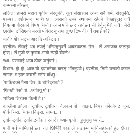
कम्मरमा
बाँध्छन्।
ललितः
हाम्रो
महान
पूर्वीय
संस्कृति
,
जुन
संसारका
अन्य
सबै
धर्म
,
संस्कृति
,
परम्परा
,
दर्शनभन्दा
माथि
छ।
त्यसको
उच्च
स्थानमा
रहेको
शिखाशुत्र
जनै
विगतमा
गौरवको
विषय
थियो।
आज
पनि
छ
र
रहनेछ।
यी
हेर्नुस्
मेरो
जनै।
मेरो
छातीमा
टाँसिएको
यस्तो
पवित्र
कुरामा
तुच्छ
टिप्पणी
गर्ने
तपाईं
को
?'
भानीः
योर
थट्स
आर
डिस्गस्टिङ।
प्रतीकः
तँलाई
अब
तपाईं
भनिरहनुपर्ने
आवश्यकता
छैन।
तँ
अराजक
फटाहा
होस्।
तँ
मुजी
जे
मुखमा
आयो
त्यही
बोल्ने
?
रक्षाः
यसलाई आज ठीक पार्नुपर्छ।
विभानः हो हो
,
आज यो झ्याक्नेका करङ् भाँच्नुपर्छ। प्रतीक
,
तिमी यसको कलर
समात
,
म हात पछाडी लगेर बाँध्छु।
'
पार्किङको
पैसा तिर! के घोरिइराको
'?
'
फिफ्टी
पेसो
पो
...
थ्यांक्यू
पो।
'
'
पहिला
ड्रिंक्स
किनौं
है।
'
काखीमा
झोला।
ट्वाँक
,
ट्वाँक।
वेलकम
पो।
वाइन
,
बियर
,
कोकोनट
जुस
,
पोर्क
रिब्स
,
चिकन
विङ्स
,
सामन
...
।
ट्वाँकट्वाँक
ट्वाँकट्वाँक।
स्वार्र।
थ्यांक्यू
पो।
हुचुचुचु
भ्यार्र
...
।
पानी
पर्न
थामिएको
छ।
रात
छिप्पिँदै
गएकाले
सडकमा
मानिसहरूको
हुल
छैन।