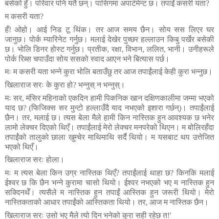
बसेको
हुँ।
परिवार
पनि
यतै
छन्।
पासिगमा
अपार्टमेन्ट
छ।
तपाईं
कसरी
यता
?
म
कसरी
यता
?
हँ
!
ओहो।
आई
निड
टू
थिंक।
तर
आज
समय
छैन।
सोय
सस
लिएर
घर
जानुछ।
पोर्क
म्यारिनेट
गर्नुछ।
मलाई
देखेर
पुच्छर
हल्लाउन
किबु
पर्खेर
बसेकी
छ।
भोलि
डिनर
होस्ट
गर्नुछ।
प्रतीक
,
रक्षा
,
विभान
,
ललित
,
भानी।
उनीहरूले
पोर्क
रिब्स
चपाउँदा
सोय
ससको
स्वाद
आएन
भने
बित्यास
पर्छ।
मः
म
कसरी
यता
भन्ने
कुरा
भोलि
बताउँछु
तर
आज
तपाईंलाई
केही
कुरा
भन्नुछ।
खिलाराज
सरः
के
कुरा
हो
?
भन्नुस्
न
भन्नुस्।
मः
सर
,
मंसिर
महिनाको
एकदिन
हामी
पिकनिक
खान
दक्षिणकालीमा
जम्मा
भएको
याद
छ
? (
फिजिक्स
सर
मुन्टो
हल्लाउँदै
याद
नभएको
इशारा
गर्छन्
)
।
तपाईंलाई
छैन।
तर
,
मलाई
छ।
त्यस
बेला
मैले
हामी
किन
नास्तिक
हुन
आवश्यक
छ
भनेर
लामो
लेक्चर
दिएको
थिएँ।
तपाईंलाई
मेरो
लेक्चर
मनपरेको
थिएन।
म
बोलिरहँदा
तपाईंको
तालुको
छाला
खुम्चेर
माथिमाथि
सर्दै
थियो।
म
यसबाट
थप
उत्तेजित
भएको
थिएँ।
खिलाराज
सरः
होला।
मः
म
त्यस
बेला
किन
उग्र
नास्तिक
थिएँ
?
तपाईंलाई
थाहा
छ
?
किनकि
मलाई
ईश्वर
छ
कि
छैन
भन्ने
कुरामा
चासो
थियो।
ईश्वर
नभएको
भए
म
नास्तिक
हुन
सक्दिनथेँ।
त्यसैले
म
नास्तिक
हुन
तपाईं
आस्तिक
हुन
जरूरी
थियो।
मेरो
नास्तिकताको
आधार
तपाईंको
आस्तिकता
थियो।
तर
,
आज
म
नास्तिक
छैन।
खिलाराज
सरः
उसो
भए
मैले
त्यो
दिन
भनेको
कुरा
सही
रहेछ
त
!
'