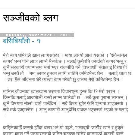
सञ्जीवको ब्लग
Thursday, November 1, 2012
बसिबियाँलो - १
मेरो ब्लग धमिराले खान लागिसकेछ । माया लाग्यो आज यसको । 'अकेजनल
ब्लगर' भन्न पनि लाज लाग्ने भैसकेछ । मलाई कुनैपनि कोटीको ब्लगर भन्नु र
कुनै सरकारी क्याम्पसमा भर्ना भएर राजनीति गर्ने 'विध्यार्थी' नेतालाई विध्यार्थी
भन्नु उस्तै हो । ममा ब्लगर हुनका लागि चाहिने कमिटमेन्ट छैन । मलाई थाहा छ
। तर, मैले जीवनमा धेरै त्यस्ता काम गरेको छु जसमा मेरो कमिटमेन्ट छैन ।
मानिस जीवनका खासखास चरणमा विचारशून्य हुन्छ कि !? मेरो प्रश्न ।
किनकि मलाई आजभोली यस्तै लाग्न थालेको छ । सबै कुरा पुराना लाग्छन् ।
कुनै विषयमा नौलो 'चार्म' पाउँदिन । सबै विषय घुमेर फेरि शून्यमा आएजस्तो ।
सबै तर्क एक्झस्टेड । आलु व्यापारी आलुदेखि वाक्क भएजस्तो भएको छ मलाई
।
कहिलेकाहिं कस्तो झोंक चल्छ भने यो पढ्ने, 'भलाद्मी' जागीर खाने र टुक्रे
कुरामा बहस गर्ने पट्यारलाग्दो रुटिन चटक्क छोडेर काठमाडौं-कटारी चल्ने