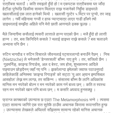
रात्रीबस चलाउँ । कति रमाइलो हुँदो हो ! म एकपटक रात्रीबसमा घर जाँदा
हेटौंडा पुगेपछि डिकीमा सामान मिलाएर राख्न नजानेको निहुँमा डाइभरले
खलासीलाई एक लात हानेको थियो । खलासी गुल्टेर ५ मिटर पर पुग्यो, तर जाइ
लागेन । गर्मी महिनामा गन्जी र हाफ प्यान्टमात्र लाएर गाडी हाँक्ने त्यो
डाइभरलाई सम्झँदा अहिले पनि मेरो छाती आनन्दले ढक्क फूल्छ ।
मैले जिन्दगीमा कसैलाई त्यसरी लात्ताले हान्न पाएको छैन । मजै हुँदो हो लात्ती
हान्न । तर, बस किनिदिने कसले ? मलाई डाइभर राख्ने कसले ? बस चलाउने
अभ्यास पनि छैन ।
रुटिन भागदौड र रुटिन विचारले जीवनलाई पट्यारलाग्दो बनाउँने रैछन् । निच
(Nietzsche) ले भनेजस्तै 'डेन्जरसली' बाँच्न पाए हुने । तर, सजिलो छैन ।
गुडमर्निङ्, काइन्ड रिगार्डस्, अल द बेस्ट, जय होस्, शुभकामना आदिले
पछ्याउन छोड्दैनन् जहाँ गए पनि । झर्कालाग्दा इमेलको जवाफ पठाउनुपर्दा
कहिलेकाहिं अन्तिममा 'काइन्ड रिगार्ड्स' को सट्टा 'यु आर अ्यान इम्पसिबल
आसहोल' लेख्न मन लाग्छ, तर सकिंन्न । संसारमा बाँच्न कै लागि अधिकांश
मानिस मन नपरेको बोल्न र मन नपरेको काम गर्न बाध्य छन् । कति त स्वस्थ
रहन मन नपरेको खान पनि बाध्य छन् । म कसरि अपवाद हुनसक्छु ।
फ्रान्ज काफ्काको उपन्यास छ एउटा The Metamorphosis भन्ने । त्यसमा
एउटा सामान्य जागिरे एक रात सुतेकै ठाउँमा अचानक किरामा रूपान्तरित हुन्छ
। उपन्यासमा लेखकले अघिल्लो साँझसम्म सामान्य रहेको मानिस अचानक