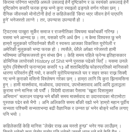
किरामा परिणत भएपछि अरूले उसलाई हेर्ने दृष्टिकोण र ऊ स्वयंको अरूलाई हेर्ने
दृष्टिकोण कसरि फरक हुन्छ भन्ने कुरा रमाइलो ढङ्गले वर्णन गरेका छन् ।
दैनिक जीवनको मोनोटोनी हेर्दा त कहिलेकाहिं 'किरा भएर जीवन हेर्न पाएपनि
हुने' भनेजस्तो लाग्ने । तर, उपन्यास उपन्यासै हो ।
ट्विटरमा पाखुरा सुर्केर समाज र राजनीतिका विषयमा चर्काचर्की गरिन्छ ।
यसमा भने आन्नद छ । तर, यसको पनि अर्थ छैन । म केमा विश्वस्त छु भने
हाम्रो मुलुकको परिवर्तनको शैली र स्वरूप आजका विकसित युरोपेली र
अमेरिकी मुलुकको भन्दा फरक हो । त्यसैले, धेरैले अपेक्षा गरेजस्तो हामी
भविष्यमा उनिहरूजस्तो हुन संभव छैन । केहि समय पहिले फ्रेन्च इतिहासकार
डोमिनिक लापोरको History of Shit भन्ने पुस्तक पढेको थिएँ । यसमा उनले
युरोप (विशेषगरि फ्रान्स)मा कसरि १३ औं शताब्दिदेखि फोहरप्रतिको मानिसको
धारणा परिवर्तन हुँदै गयो, र कसरि युरोपियनहरूले घर र सहर सफा राख्न सिक्दै
गए भन्ने कुराको मसिनो विश्लेषण गरेका छन् । हाम्रा लागि यि कुरा झिनामसिना
हुन् । हामी मार्क्सवाद, माओवाद, उदारवाद, उपभोक्तावाद आदि आदि ठूलाठूला
कुरामा रम्ने मानिस जो पर्यौं । विदेशी दाताका पैसामा "खूला दिसामुक्त
अभियान" चलाउन पाइन्छ भने बाँकी समय मार्क्सवाद वा उदारवादका मोटामोटा
पुस्तक पढेर बसे भैगो । अनि अलिकति समय बाँकी रह्यो भने 'हाम्रो महान पूर्वीय
सभ्यता पश्चिमी सभ्यताभन्दा बढी वैज्ञानिक र उन्नत छ' भनेर बोक्रे ध्वाँस लगाए
पनि भयो ।
कहिलेकाहिं केहि मानिस "लेखेर राख अब यस्तो हुन्छ" भनेर गफ लाउँछन् ।
तिनले भनेको कुरा लेखेर राखेर पनि भनेको जस्तो भएन भने हुने केहि हैन ।