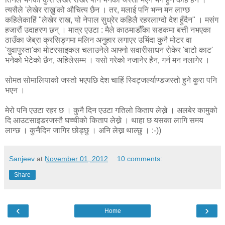
त्यसैले 'लेखेर राख्नु'को औचित्य छैन । तर, मलाई पनि भन्न मन लाग्छ
कहिलेकाहिं "लेखेर राख, यो नेपाल सुध्रेर कहिलै रहरलाग्दो देश हुँदैन" । मसंग
हजारौं उदाहरण छन् । मात्र एउटा : मैले काठमाडौँका सडकमा बत्ती नभएका
ठाउँका जेब्रा क्रसिङ्गमा मलिन अनुहार लगाएर उभिंदा कुनै मोटर वा
'युवापुस्ता'का मोटरसाइकल चलाउनेले आफ्नो सवारीसाधन रोकेर 'बाटो काट'
भनेको भेटेको छैन, अहिलेसम्म । यसो गरेको नजानेर हैन, गर्न मन नलागेर ।
सोमत सोमालियाको जस्तो भएपछि देश चाहिं स्विट्जर्ल्याण्डजस्तो हुने कुरा पनि
भएन ।
मेरो पनि एउटा रहर छ । कुनै दिन एउटा गतिलो किताप लेख्ने । अलबेर कामुको
दि आउटसाइडरजस्तै घच्चीको किताप लेख्ने । थाहा छ यसका लागि समय
लाग्छ । कुनैदिन जागिर छोड्छु । अनि लेख्न थाल्छु । :-))
Sanjeev
at
November 01, 2012
10 comments:
Share
‹
›
Home