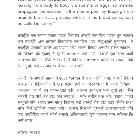
leaping from body to body via sperms or eggs, so memes
propagate themselves in the meme pool by leaping from
brain to brain via a process which, in the broad sense, can
be called imitation."
तपाईँको यस ब्लगमा व्यक्त भएका विचारले धेरैलाई प्रभावित पारेका हुन सक्छन्
जुन तपाईँले अरु कसैको विचारबाट प्रभावित भएर लेख्नुभएको हुनसक्छ। र
तपाईँको पाठकले यसकै आसपासमा रहेर आफ्नो विचार अरुसँग बाँड्न सक्छन्।
यो 'विचार' को एकाइ नै एउटा meme भयो। यो 'विचार' एक देखि अर्को
मानिसको दिमागमा छिर्छ र त्यसरी नै फैलिन्छ। meme को एउटा स्वार्थ भनेकै
फैलिनु हो, यदि यसलाई स्वार्थ भन्न मिल्छ भने।
त्यस्तै 'निस्वार्थता' लाई पनि एउटा meme नै मान्न सकिने भयो, यो पनि फैलिन
चाहन्छ, र फैलिएको पनि छ। यसरी हेर्दा त 'निस्वार्थता" मै स्वार्थ देखियो।
वास्तवमा 'स्वार्थ' को व्याख्यालाई कति हदसम्म तन्काउने भन्ने कुरो हो। "मैले
राम्ररी हात धोएँ, मेरो हात अब सफा छ।" भनेर कसैले भन्छ भने, "होइन, जस्तै
साबुनले पनि ९९% सम्म मात्र किटाणु मार्छ त्यसैले तेरो हात अझै फोहोर छ।"
भनेर निउँ खोजेको जस्तो भयो। त्यसैले निस्वार्थ प्रेमको अवधारणालाई पनि
जड-प्राविधिक रुपले नहेरी यसको अस्तित्वलाई कुनै हदसम्म मान्न सकिन्छ कि
भन्ने लाग्छ।
डकिन्स लेख्छन् -