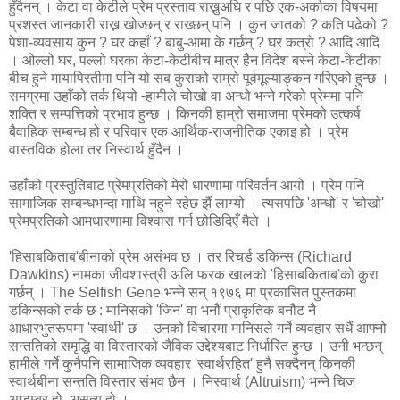
हुँदैनन् । केटा वा केटीले प्रेम प्रस्ताव राख्नुअघि र पछि एक-अर्काका विषयमा
प्रशस्त जानकारी राख्न खोज्छन् र राख्छन् पनि । कुन जातको ? कति पढेको ?
पेशा-व्यवसाय कुन ? घर कहाँ ? बाबु-आमा के गर्छन् ? घर कत्रो ? आदि आदि
। ओल्लो घर, पल्लो घरका केटा-केटीबीच मात्र हैन विदेश बस्ने केटा-केटीका
बीच हुने मायापिरतीमा पनि यो सब कुराको राम्रो पूर्वमूल्याङ्कन गरिएको हुन्छ ।
समग्रमा उहाँको तर्क थियो -हामीले चोखो वा अन्धो भन्ने गरेको प्रेममा पनि
शक्ति र सम्पत्तिको प्रभाव हुन्छ । किनकी हाम्रो समाजमा प्रेमको उत्कर्ष
बैवाहिक सम्बन्ध हो र परिवार एक आर्थिक-राजनीतिक एकाइ हो । प्रेम
वास्तविक होला तर निस्वार्थ हुँदैन ।
उहाँको प्रस्तुतिबाट प्रेमप्रतिको मेरो धारणामा परिवर्तन आयो । प्रेम पनि
सामाजिक सम्बन्धभन्दा माथि नहुने रहेछ झैं लाग्यो । त्यसपछि 'अन्धो' र 'चोखो'
प्रेमप्रतिको आमधारणामा विश्वास गर्न छोडिदिएँ मैले ।
'हिसाबकिताब'बीनाको प्रेम असंभव छ । तर रिचर्ड डकिन्स (Richard
Dawkins) नामका जीवशास्त्री अलि फरक खालको 'हिसाबकिताब'को कुरा
गर्छन् । The Selfish Gene भन्ने सन् १९७६ मा प्रकासित पुस्तकमा
डकिन्सको तर्क छ : मानिसको 'जिन' वा भनौं प्राकृतिक बनौट नै
आधारभुतरूपमा 'स्वार्थी' छ । उनको विचारमा मानिसले गर्ने व्यवहार सधैं आफ्नो
सन्ततिको समृद्धि वा विस्तारको जैविक उद्देश्यबाट निर्धारित हुन्छ । उनी भन्छन्
हामीले गर्ने कुनैपनि सामाजिक व्यवहार 'स्वार्थरहित' हुनै सक्दैनन् किनकी
स्वार्थबीना सन्तति विस्तार संभव छैन । निस्वार्थ (Altruism) भन्ने चिज
आडम्बर हो, असत्य हो ।