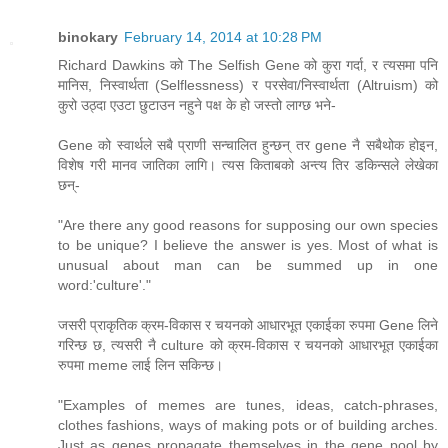
binokary
February 14, 2014 at 10:28 PM
Richard Dawkins को The Selfish Gene को कुरा गर्दा, र त्यसमा पनि
मानिस, निस्वार्थता (Selflessness) र परसेवा/निस्वार्थता (Altruism) को
कुरो उठ्दा एउटा छुटाउन नहुने पक्ष के हो जस्तो लाग्छ भने-
Gene को स्वार्थले सबै प्राणी सन्चालित हुन्छन् तर gene नै सबैथोक होइन,
विशेष गरी मानव जातिका लागि। त्यस किताबको अन्त्य तिर डकिन्सले लेखेका
छन्-
"Are there any good reasons for supposing our own species
to be unique? I believe the answer is yes. Most of what is
unusual about man can be summed up in one
word:'culture'."
जसरी प्राकृतिक क्रम-विकास र चयनको आधारभूत एकाईका रुपमा Gene लिने
गरिन्छ छ, त्यसरी नै culture को क्रम-विकास र चयनको आधारभूत एकाईका
रुपमा meme लाई लिन सकिन्छ।
"Examples of memes are tunes, ideas, catch-phrases,
clothes fashions, ways of making pots or of building arches.
Just as genes propagate themselves in the gene pool by