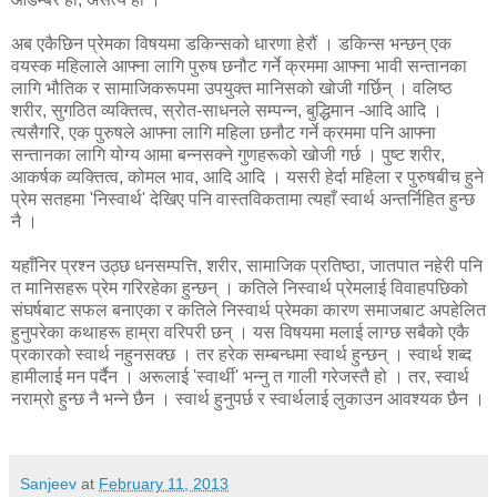
अब एकैछिन प्रेमका विषयमा डकिन्सको धारणा हेरौं । डकिन्स भन्छन् एक
वयस्क महिलाले आफ्ना लागि पुरुष छनौट गर्ने क्रममा आफ्ना भावी सन्तानका
लागि भौतिक र सामाजिकरूपमा उपयुक्त मानिसको खोजी गर्छिन् । वलिष्ठ
शरीर, सुगठित व्यक्तित्व, स्रोत-साधनले सम्पन्न, बुद्धिमान -आदि आदि ।
त्यसैगरि, एक पुरुषले आफ्ना लागि महिला छनौट गर्ने क्रममा पनि आफ्ना
सन्तानका लागि योग्य आमा बन्नसक्ने गुणहरूको खोजी गर्छ । पुष्ट शरीर,
आकर्षक व्यक्तित्व, कोमल भाव, आदि आदि । यसरी हेर्दा महिला र पुरुषबीच हुने
प्रेम सतहमा 'निस्वार्थ' देखिए पनि वास्तविकतामा त्यहाँ स्वार्थ अन्तर्निहित हुन्छ
नै ।
यहाँनिर प्रश्न उठ्छ धनसम्पत्ति, शरीर, सामाजिक प्रतिष्ठा, जातपात नहेरी पनि
त मानिसहरू प्रेम गरिरहेका हुन्छन् । कतिले निस्वार्थ प्रेमलाई विवाहपछिको
संघर्षबाट सफल बनाएका र कतिले निस्वार्थ प्रेमका कारण समाजबाट अपहेलित
हुनुपरेका कथाहरू हाम्रा वरिपरी छन् । यस विषयमा मलाई लाग्छ सबैको एकै
प्रकारको स्वार्थ नहुनसक्छ । तर हरेक सम्बन्धमा स्वार्थ हुन्छन् । स्वार्थ शब्द
हामीलाई मन पर्दैन । अरूलाई 'स्वार्थी' भन्नु त गाली गरेजस्तै हो । तर, स्वार्थ
नराम्रो हुन्छ नै भन्ने छैन । स्वार्थ हुनुपर्छ र स्वार्थलाई लुकाउन आवश्यक छैन ।
Sanjeev
at
February 11, 2013