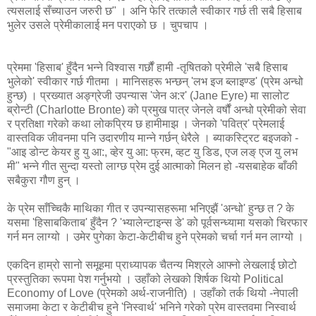
त्यसलाई सँच्याउन जरुरी छ" । अनि फेरि तत्कालै स्वीकार गर्छ ती सबै हिसाब
भुलेर उसले प्रेमीकालाई मन पराएको छ । चुपचाप ।
प्रेममा 'हिसाब' हुँदैन भन्ने विश्वास गर्छौं हामी -तृषितको प्रेमीले 'सबै हिसाब
भुलेको' स्वीकार गर्छ गीतमा । मानिसहरू भन्छन् 'लभ इज ब्लाइण्ड' (प्रेम अन्धो
हुन्छ) । प्रख्यात अङ्ग्रेजी उपन्यास 'जेन अ:र' (Jane Eyre) मा सालोट
ब्रोन्टी (Charlotte Bronte) को प्रमुख पात्र जेनले वर्षौं अन्धो प्रेमीको सेवा
र प्रतिक्षा गरेको कथा लोकप्रिय छ हामीमाझ । जेनको 'पवित्र' प्रेमलाई
वास्तविक जीवनमा पनि उदारणीय मान्ने गर्छन् धेरैले । ब्याकस्ट्रिट बइजको -
"आइ डोन्ट केयर हु यु आ:, व्हेर यु आ: फ्रम, व्हट यु डिड, एज लङ् एज यु लभ
मी" भन्ने गीत सुन्दा यस्तो लाग्छ प्रेम दुई आत्माको मिलन हो -यसबाहेक बाँकी
सबैकुरा गौण हुन् ।
के प्रेम साँच्चिकै माथिका गीत र उपन्यासहरूमा भनिएझैं 'अन्धो' हुन्छ त ? के
यसमा 'हिसाबकिताब' हुँदैन ? 'भ्यालेन्टाइन्स डे' को पूर्वसन्ध्यामा यसको चिरफार
गर्न मन लाग्यो । उमेर पुगेका केटा-केटीबीच हुने प्रेमको चर्चा गर्न मन लाग्यो ।
एकदिन हाम्रो सानो समूहमा प्राध्यापक चैतन्य मिश्रले आफ्नो लेखलाई छोटो
प्रस्तुतिका रूपमा पेश गर्नुभयो । उहाँको लेखको शिर्षक थियो Political
Economy of Love (प्रेमको अर्थ-राजनीति) । उहाँको तर्क थियो -नेपाली
समाजमा केटा र केटीबीच हुने 'निस्वार्थ' भनिने गरेको प्रेम वास्तवमा निस्वार्थ