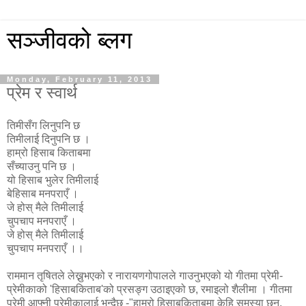
सञ्जीवको ब्लग
Monday, February 11, 2013
प्रेम र स्वार्थ
तिमीसँग लिनुपनि छ
तिमीलाई दिनुपनि छ ।
हाम्रो हिसाब किताबमा
सँच्याउनु पनि छ ।
यो हिसाब भुलेर तिमीलाई
बेहिसाब मनपराएँ ।
जे होस् मैले तिमीलाई
चुपचाप मनपराएँ ।
जे होस् मैले तिमीलाई
चुपचाप मनपराएँ ।।
राममान तृषितले लेख्नुभएको र नारायणगोपालले गाउनुभएको यो गीतमा प्रेमी-
प्रेमीकाको 'हिसाबकिताब'को प्रसङ्ग उठाइएको छ, रमाइलो शैलीमा । गीतमा
प्रेमी आफ्नी प्रेमीकालाई भन्दैछ -"हाम्रो हिसाबकिताबमा केहि समस्या छन्,