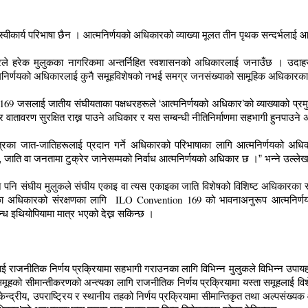
वीकार्य परिभाषा छैन । आत्मनिर्णयको अधिकारको व्याख्या मूलत तीन पृथक सन्दर्भलाई आध
ारले हरेक मुलुकका नागरिकमा अन्तर्निहित स्वशासनको अधिकारलाई जनाउँछ । उदाह
्मनिर्णयको अधिकारलाई कुनै समूहविशेषको नभई समग्र जनसंख्याको सामूहिक अधिकारका र
 169
जसलाई जातीय संघीयताका पक्षधरहरूले ‘आत्मनिर्णयको अधिकार’को व्याख्याको प्र
 र वातावरण सुरक्षित राख्न पाउने अधिकार र यस सम्बन्धी नीतिनिर्माणमा सहभागी हुनपाउने
भित्रका जात-जातिहरूलाई प्रदान गर्ने अधिकारको परिभाषाका लागि आत्मनिर्णयको अध
र, जाति वा जनतामा टुक्रेर जानेसम्मको निर्वाध आत्मनिर्णयको अधिकार छ ।” भन्ने उल्ल
नै पनि संघीय मुलुकले संघीय एकाइ वा त्यस एकाइका जाति विशेषको विशिष्ट अधिकारका र
ILO Convention 169
िका अधिकारको संरक्षणका लागि
को भावनाअनुरूप आत्मनिर्ण
न्ध इथियोपियामा मात्र भएको देख्न सकिन्छ ।
ाई राजनीतिक निर्णय प्रक्रियामा सहभागी गराउनका लागि विभिन्न मुलुकले विभिन्न उ
हको सीमान्तीकरणको अन्त्यका लागि राजनीतिक निर्णय प्रक्रियामा यस्ता समूहलाई विशेष 
्द्रीय, उपराष्ट्रिय र स्थानीय तहको निर्णय प्रक्रियामा सीमान्तिकृत तथा अल्पसंख्य