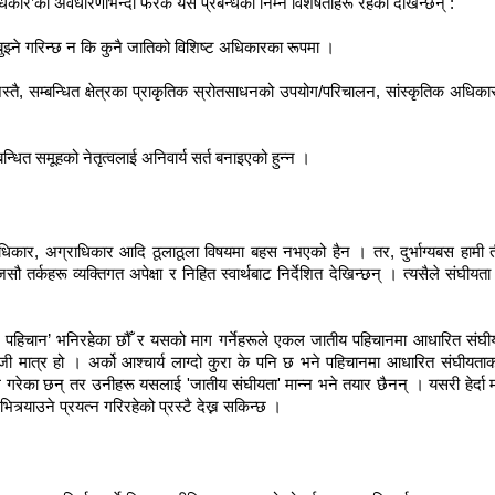
धिकार’को अवधारणाभन्दा फरक यस प्रबन्धका निम्न विशेषताहरू रहेका देखिन्छन् :
झ्ने गरिन्छ न कि कुनै जातिको विशिष्ट अधिकारका रूपमा ।
 (जस्तै, सम्बन्धित क्षेत्रका प्राकृतिक स्रोतसाधनको उपयोग/परिचालन, सांस्कृतिक अध
बन्धित समूहको नेतृत्वलाई अनिवार्य सर्त बनाइएको हुन्न ।
अधिकार, अग्राधिकार आदि ठूलाठूला विषयमा बहस नभएको हैन । तर, दुर्भाग्यबस हामी
र्कहरू व्यक्तिगत अपेक्षा र निहित स्वार्थबाट निर्देशित देखिन्छन् । त्यसैले संघ
पहिचान’ भनिरहेका छौँ र यसको माग गर्नेहरूले एकल जातीय पहिचानमा आधारित संघीयत
मात्र हो । अर्को आश्चार्य लाग्दो कुरा के पनि छ भने पहिचानमा आधारित संघीयताक
 गरेका छन् तर उनीहरू यसलाई 'जातीय संघीयता' मान्न भने तयार छैनन् । यसरी हेर्दा
त्र्याउने प्रयत्न गरिरहेको प्रस्टै देख्न सकिन्छ ।