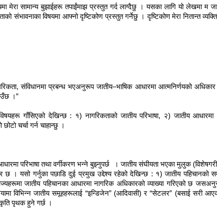
यमा मेरा सामान्य बुझाईहरू तपाईंमाझ प्रस्तुत गर्द लाग्दैछु । यसका लागि यो लेखमा म
यताको संभावनाका विषयमा आफ्नो दृष्टिकोण प्रस्तुत गर्नेछु । दृष्टिकोण मेरा नितान्त व्य
 नागरिकता, संविधानमा प्रबन्ध भएअनुरूप जातीय–भाषिक आधारमा आत्मनिर्णयको अधिका
झाउँछ ।”
मुख विषयहरू गाँसिएको देखिन्छ : १) नागरिकताको जातीय परिभाषा, २) जातीय आधारमा
छोटो चर्चा गर्न चाहान्छु ।
ारमा परिभाषा तथा वर्गीकरण भन्ने बुझ्नुपर्छ । जातीय संघीयता भएका मुलुक (विशेषग
र छ । यसो गर्नुका पछाडि दुई प्रमुख उद्देश्य रहेको देखिन्छ : १) जातीय पहिचानको
ै राज्यहरूमा जातीय पहिचानका आधारमा नागरिक अधिकारको व्याख्या गरिएको छ जसअनु
नाइजेरियामा विभिन्न जातीय समूहहरूलाई “इन्डिजेन” (आदिवासी) र “सेटलर” (बसाई सर
कृति पृथक हुने गर्छ ।