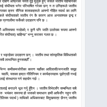
त र दक्षिण अफ्रिका यस्ता दुई मुलुक हुन् जसले जातीय पहिचानको
थालाई संघीयता भनेर परिभाषित गरेका छन् न त उनिहरूले जातीय
गतका क्रुर सैनिक शासकहरूले आफ्नो नीहित स्वार्थ का लागि
ले संघीयताको जातीय रंग कै कारण आज अनावश्यक द्वन्द्व र
्मक प्रणालीमा फर्केको उदाहरण पनि छ ।
अस्तित्वमा नरहेको; र कुनै पनि जाति उल्लेख्य रूपमा आफ्नो
रित संघीयता) चाहिन्छ" भन्नु सरासर गलत छ ।
छ र भइरहेका उदाहरण छन् । जातीय तथा सांस्कृतिक विविधताको
बै लाभान्वित हुनसक्छौँ ।
ा विभिन्न कमीकमजोरीका कारण यहाँका आदिवासी/जनजाति समूह
यद्यपि, यसका हाम्रा नीतिनियम र कार्यक्रमहरू पूर्वाग्रही नभई
सलाई संस्थागत गर्न सहयोग गर्छ ।
ाई बनाउने भूल गर्नु हुँदैन । जातीय विभेदसँग सम्बन्धित सबै
, बरु भयंकर समस्या हो जसको समाधान हामी आफैसँग नहुन पनि
रोलियम पदार्थ ) माथिको अधिकारबाट विमुखमात्र छैनन् जातीय