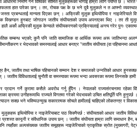
 आधारमा निर्माण गर्ने विश्वका सीमित मुलुकहरूको भोगाई हाम्रा लागि पर्याप्त छ । भार
ख्य सफलता हात पारेका छन् । तर, रोचक पक्ष के छ भने दुबै मुलुकले न त आफ्नो व्यवस्
स्ता प्रबन्धलाई मान्यता दिएका छन् । अफ्रिकी मुलुक इथियोपिया र नाइजेरियाले वि
मुलुक विखण्डन हुनबाट जोगाउन जातीय संघीयताको उपाय अपनाएका थिए । तर ती मुलुक
 हालै अर्को अफ्रिकी मुलुक केन्याले संघीयकरणको प्रक्रियालाई अन्त्य गरेर पुनः एकात
तिक सम्बन्ध भएको; कुनै पनि जाति सामाजिक वा आर्थिक रूपमा अरू जातिभन्दा अलग्गै 
सीमान्तीकरण र भेदभावको समस्यालाई आधार बनाएर "जातीय संघीयता (वा पहिचानमा आधा
िमात्र हैन, जातीय तथा भाषिक पहिचानको सम्मान देश र समाजको उन्नतिको आधार हुनसक्
् । जातीय विविधतालाई चुनौती वा समस्याका रूपमा भन्दा अवसरका रूपमा लिनसके हामी स
प्रदान गर्ने कुरामा कसैले अवरोध गर्नु हुँदैन । नेपालको राज्यसंरचनामा रहेक
ा क्रममा उनीहरूमाथि राज्यले विगतमा गरेको भेदभावको उचित क्षतिपूर्ति पनि हुनुपर्छ । 
 निम्त्याउन सक्छ भने भविष्यउन्मुख सकारात्मक सोचले हामीलाई चाहिएको लोकतन्त्र र विका
ुलुकहरू इथियोपिया र नाइजेरियाबाट पाठ सिक्नैपर्छ : संघीयताको आधार जातीय विविधताल
 प्रशस्त कानूनी र संवैधानिक उपाय छन् । जातीय संघीयता हाम्रा लागि समाधान हैन
त्यहाँका अल्पसंख्यक जातीय समूहहरू नाइजेरियाको प्राकृतिक स्रोत (मुख्यगरी, पेट्