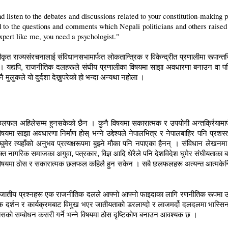
nd listen to the debates and discussions related to your constitution-making
 the questions and comments which Nepali politicians and others raised du
expert like me, you need a psychologist."
ृत राज्यसंरचनालाई संविधानसभामार्फत लोकतान्त्रिक र विकेन्द्रीत प्रणालीमा रूपान्तरित
् । यद्यपि, राजनीतिक दलहरूले संघीय प्रणालीका विषयमा साझा अवधारणा बनाउन वा पहि
ुलुकले यो दुर्दशा देख्नुपरेको हो भन्दा अन्यथा नहोला ।
 छलफल अहिलेसम्म हुनसकेको छैन । कुनै विषयमा सकारात्मक र उपयोगी अन्तर्क्रियाम
विषयमा साझा अवधारणा निर्माण होस् भन्ने उद्देश्यले नेपालभित्र र नेपालबाहिर पनि प्
ेर त्यहाँको अनुभव प्रत्यक्षरूपमा बुझ्ने मौका पनि नपाएका हैनन् । संविधान लेखनमा प
त नागरिक समाजका अगुवा, पत्रकार, विज्ञ आदि धेरैले पनि देशविदेश घुमेर संघीयताका 
षयमा ठोस र सकारात्मक छलफल कहिलै हुन सकेन । सबै छलफलहरू अत्यन्त आत्मकेन्द्रित
ूर्ण जातीय प्रश्नहरू एक राजनीतिक दलले आफ्नो आफ्नो फाइदाका लागि रणनीतिक रूपम
दर्शन र कार्यक्रमबाट विमुख भएर जातीयताको डरलाग्दो र लाजमर्दो दलदलमा भास्सिन ल
मा यसको सम्बोधन कसरी गर्ने भन्ने विषयमा ठोस दृष्टिकोण बनाउन आवश्यक छ ।