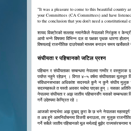
"It was a pleasure to come to this beautiful country a
your Committees (CA Committees) and have listened to
to the conclusion that you don't need a constitutional 
शायद विक्टोरको सल्लाह नमानेकैले नेपालको निरंकुश र केन्द्रीक
आयो भन्ने विषयमा विभिन्न दल वा पक्षका पृथक धारणा होलान
विषयलाई राजनीतिक दाउपेचको माध्यम बनाउन समय खर्चेकाले नै म
संघीयता र पहिचानको जटिल प्रश्न
पहिचान र संघीयताका सम्बन्धमा नेपालमा गम्भीर र वस्तुपरक
पर्याप्त नहुने रहेछन् । विगत ४–५ वर्षमा संघीयताका मूलभूत 
संविधानसभाका अधिकांश सदस्यले कुनै न कुनै संघीय मुलुक घुम
सदस्यहरूले त यस्तो अवसर यथेष्ठ पाएका हुन् । यसका अतिरिक्
नेपालमा संघीयता र अझ जातीय पहिचानसँग यसको सम्बन्धका वि
गर्ने उद्देश्यमा केन्द्रित रहे ।
आजको सन्दर्भमा अझ दुखद् कुरा के छ भने नेपालका महत्वप
त अब हुने आमनिर्वाचनमा विजयी बनाउला, तर मुलुक राजनीतिक 
गर्ने सबैले जातीय पहिचानको मूल मर्मलाई बुझेर राज्यसंरचना