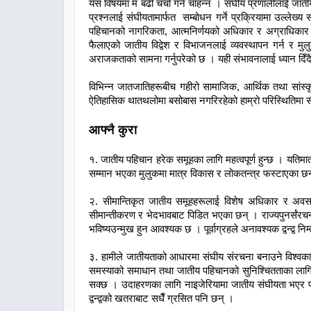
यस विषयमा म बढी चर्चा गर्न चाहन्न । संघीय प्रणालीलाई जातीय
प्रश्नलाई संघीयतामार्फत सम्बोधन गर्ने प्रक्रियामा उल्ले
पहिचानको नागरिकता, आत्मनिर्णयको अधिकार र अग्राधिकार ज
फैलाएको जातीय विद्वेश र विभाजनलाई व्यवस्थापन गर्न र 
अराजकताको सामना गर्नुपरेको छ । यही संभावनालाई ध्यान दिँदै
विभिन्न जातजातिहरूबीच गहीरो सामाजिक, आर्थिक तथा सांस्कृ
ऐतिहासिक थातथलोमा बसोबास नगरिरहेको हाम्रो परिस्थितिमा 
आफ्नै कुरा
१. जातीय पहिचान हरेक समूहका लागि महत्वपूर्ण हुन्छ । यत
सम्मान भएका मुलुकमा मात्र विकास र लोकतन्त्र फस्टाएका छन
२. सीमान्तिकृत जातीय समूहहरूलाई विशेष अधिकार र अवसर 
सीमान्तीकरण र भेदभावबाट पिडित भएका छन् । राज्यपुनर्संरचनाक
भविष्यउन्मुख हुन आवश्यक छ । पूर्वाग्रहले अनावश्यक द्वन्द्व
३. हामीले जातीयताको आधारमा संघीय संरचना बनाउने विश्वका म
समस्याको समाधान तथा जातीय पहिचानको सुनिश्चितताका लागि
सक्छ । उदाहरणका लागि नाइजेरियामा जातीय संघीयता भएर पनि 
द्वन्द्वको खतराबाट सधैँ ग्रसित पनि छन् ।