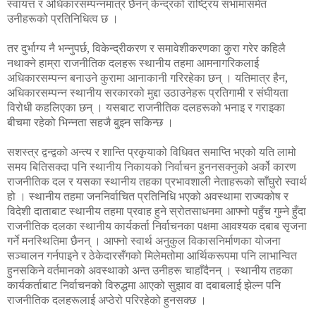
स्वायत्त र अधिकारसम्पन्नमात्र छैनन् केन्द्रको राष्ट्रिय सभामासमेत
उनीहरूको प्रतिनिधित्व छ ।
तर दुर्भाग्य नै भन्नुपर्छ, विकेन्द्रीकरण र समावेशीकरणका कुरा गरेर कहिलै
नथाक्ने हाम्रा राजनीतिक दलहरू स्थानीय तहमा आमनागरिकलाई
अधिकारसम्पन्न बनाउने कुरामा आनाकानी गरिरहेका छन् । यतिमात्र हैन,
अधिकारसम्पन्न स्थानीय सरकारको मुद्दा उठाउनेहरू प्रतिगामी र संघीयता
विरोधी कहलिएका छन् । यसबाट राजनीतिक दलहरूको भनाइ र गराइका
बीचमा रहेको भिन्नता सहजै बुझ्न सकिन्छ ।
सशस्त्र द्वन्द्वको अन्त्य र शान्ति प्रकृयाको विधिवत समाप्ति भएको यति लामो
समय बितिसक्दा पनि स्थानीय निकायको निर्वाचन हुननसक्नुको अर्को कारण
राजनीतिक दल र यसका स्थानीय तहका प्रभावशाली नेताहरूको साँघुरो स्वार्थ
हो । स्थानीय तहमा जननिर्वाचित प्रतिनिधि भएको अवस्थामा राज्यकोष र
विदेशी दाताबाट स्थानीय तहमा प्रवाह हुने स्रोतसाधनमा आफ्नो पहुँच गुम्ने हुँदा
राजनीतिक दलका स्थानीय कार्यकर्ता निर्वाचनका पक्षमा आवश्यक दबाब सृजना
गर्ने मनस्थितिमा छैनन् । आफ्नो स्वार्थ अनुकुल विकासनिर्माणका योजना
सञ्चालन गर्नपाइने र ठेकेदारसँगको मिलेमतोमा आर्थिकरूपमा पनि लाभान्वित
हुनसकिने वर्तमानको अवस्थाको अन्त उनीहरू चाहाँदैनन् । स्थानीय तहका
कार्यकर्ताबाट निर्वाचनको विरुद्धमा आएको सुझाव वा दबाबलाई झेल्न पनि
राजनीतिक दलहरूलाई अप्ठेरो परिरहेको हुनसक्छ ।