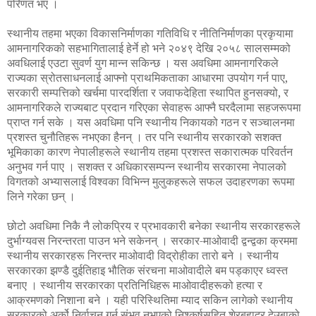
परिणत भए ।
स्थानीय तहमा भएका विकासनिर्माणका गतिविधि र नीतिनिर्माणका प्रकृयामा
आमनागरिकको सहभागितालाई हेर्ने हो भने २०४९ देखि २०५८ सालसम्मको
अवधिलाई एउटा सुवर्ण युग मान्न सकिन्छ । यस अवधिमा आमनागरिकले
राज्यका स्रोतसाधनलाई आफ्नो प्राथमिकताका आधारमा उपयोग गर्न पाए,
सरकारी सम्पत्तिको खर्चमा पारदर्शिता र जवाफदेहिता स्थापित हुनसक्यो, र
आमनागरिकले राज्यबाट प्रदान गरिएका सेवाहरू आफ्नै घरदैलामा सहजरूपमा
प्राप्त गर्न सके । यस अवधिमा पनि स्थानीय निकायको गठन र सञ्चालनमा
प्रशस्त चुनौतिहरू नभएका हैनन् । तर पनि स्थानीय सरकारको सशक्त
भूमिकाका कारण नेपालीहरूले स्थानीय तहमा प्रशस्त सकारात्मक परिवर्तन
अनुभव गर्न पाए । सशक्त र अधिकारसम्पन्न स्थानीय सरकारमा नेपालको
विगतको अभ्यासलाई विश्वका विभिन्न मुलुकहरूले सफल उदाहरणका रूपमा
लिने गरेका छन् ।
छोटो अवधिमा निकै नै लोकप्रिय र प्रभावकारी बनेका स्थानीय सरकारहरूले
दुर्भाग्यवस निरन्तरता पाउन भने सकेनन् । सरकार-माओवादी द्वन्द्वका क्रममा
स्थानीय सरकारहरू निरन्तर माओवादी विद्रोहीका तारो बने । स्थानीय
सरकारका झण्डै दुईतिहाइ भौतिक संरचना माओवादीले बम पड्काएर ध्वस्त
बनाए । स्थानीय सरकारका प्रतिनिधिहरू माओवादीहरूको हत्या र
आक्रमणको निशाना बने । यही परिस्थितिमा म्याद सकिन लागेको स्थानीय
सरकारको अर्को निर्वाचन गर्न संभव नभएको निश्कर्षसहित शेरबहादुर देउबाको