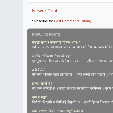
Newer Post
Subscribe to:
Post Comments (Atom)
POPULAR POSTS
नेपाली राज्य र समाजको वर्तमान अवस्था
भदौ २३ र २४ गते भएको ‘जेनजी’ आन्दोलनले नेपालका कमजोरी (भल्
जातीय संघीयतामा नेपालको बहस
पृष्ठभूमि माघ महिनाको पहिलो हप्ता, २०६६ । संविधान निर्माणका अन्तर
बसिबियाँलो - १
मेरो ब्लग धमिराले खान लागिसकेछ । माया लाग्यो आज यसको । 'अके
ह्याप्पी फादर्स डे !
बाबु बन्न सजिलो छ । एउटा साधारण प्राकृतिक प्रक्रिया । पुरुष शुक
प्रेम र स्वार्थ
तिमीसँग लिनुपनि छ तिमीलाई दिनुपनि छ । हाम्रो हिसाब किताबमा सँच
तर्क, प्रमाण, विज्ञान र उत्तरआधुनिकतावाद