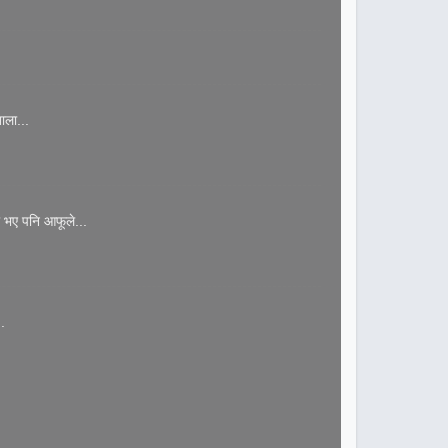
ाला...
 भए पनि आफूले...
.