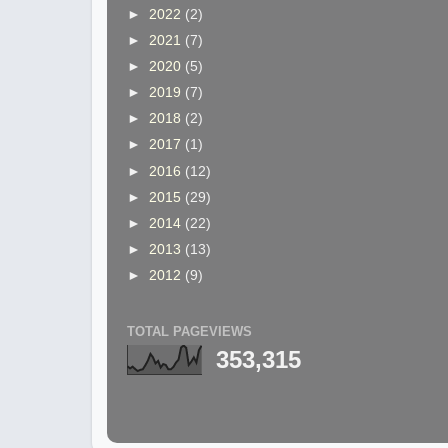
►
2022
(2)
►
2021
(7)
►
2020
(5)
►
2019
(7)
►
2018
(2)
►
2017
(1)
►
2016
(12)
►
2015
(29)
►
2014
(22)
►
2013
(13)
►
2012
(9)
TOTAL PAGEVIEWS
353,315