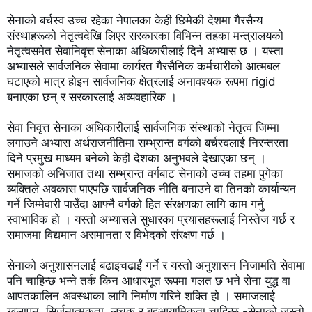
सेनाको बर्चस्व उच्च रहेका नेपालका केही छिमेकी देशमा गैरसैन्य 
संस्थाहरूको नेतृत्वदेखि लिएर सरकारका विभिन्न तहका मन्त्रालयको 
नेतृत्वसमेत सेवानिवृत्त सेनाका अधिकारीलाई दिने अभ्यास छ । यस्ता 
अभ्यासले सार्वजनिक सेवामा कार्यरत गैरसैनिक कर्मचारीको आत्मबल 
घटाएको मात्र होइन सार्वजनिक क्षेत्रलाई अनावश्यक रूपमा rigid 
बनाएका छन् र सरकारलाई अव्यवहारिक ।

सेवा निवृत्त सेनाका अधिकारीलाई सार्वजनिक संस्थाको नेतृत्व जिम्मा 
लगाउने अभ्यास अर्थराजनीतिमा सम्भ्रान्त वर्गको बर्चस्वलाई निरन्तरता 
दिने प्रमुख माध्यम बनेको केही देशका अनुभवले देखाएका छन् । 
समाजको अभिजात तथा सम्भ्रान्त वर्गबाट सेनाको उच्च तहमा पुगेका 
व्यक्तिले अवकास पाएपछि सार्वजनिक नीति बनाउने वा तिनको कार्यान्यन 
गर्ने जिम्मेवारी पाउँदा आफ्नै वर्गको हित संरक्षणका लागि काम गर्नु 
स्वाभाविक हो । यस्तो अभ्यासले सुधारका प्रयासहरूलाई निस्तेज गर्छ र 
समाजमा विद्यमान असमानता र विभेदको संरक्षण गर्छ ।

सेनाको अनुशासनलाई बढाइचढाईं गर्ने र यस्तो अनुशासन निजामति सेवामा 
पनि चाहिन्छ भन्ने तर्क किन आधारभूत रूपमा गलत छ भने सेना युद्ध वा 
आपतकालिन अवस्थाका लागि निर्माण गरिने शक्ति हो । समाजलाई 
खूलापन, सिर्जनात्मकता, लचक र बहुआयामिकता चाहिन्छ -सेनाको जस्तो 