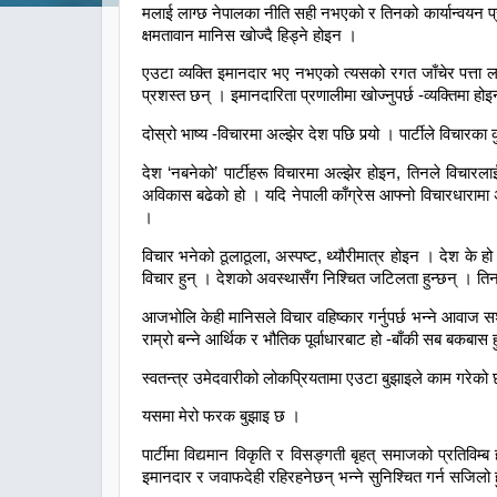
मलाई लाग्छ नेपालका नीति सही नभएको र तिनको कार्यान्वयन 
क्षमतावान मानिस खोज्दै हिड्ने होइन ।
एउटा व्यक्ति इमानदार भए नभएको त्यसको रगत जाँचेर पत्ता ला
प्रशस्त छन् । इमानदारिता प्रणालीमा खोज्नुपर्छ -व्यक्तिमा हो
दोस्रो भाष्य -विचारमा अल्झेर देश पछि पर्‍यो । पार्टीले विचार
देश ‘नबनेको’ पार्टीहरू विचारमा अल्झेर होइन, तिनले विचार
अविकास बढेको हो । यदि नेपाली काँग्रेस आफ्नो विचारधारामा 
।
विचार भनेको ठूलाठूला, अस्पष्ट, थ्यौरीमात्र होइन । देश के ह
विचार हुन् । देशको अवस्थासँग निश्चित जटिलता हुन्छन् । तिन
आजभोलि केही मानिसले विचार वहिष्कार गर्नुपर्छ भन्ने आवाज सश
राम्रो बन्ने आर्थिक र भौतिक पूर्वाधारबाट हो -बाँकी सब बकबास
स्वतन्त्र उमेदवारीको लोकप्रियतामा एउटा बुझाइले काम गरेको छ
यसमा मेरो फरक बुझाइ छ ।
पार्टीमा विद्यमान विकृति र विसङ्गती बृहत् समाजको प्रतिविम्
इमानदार र जवाफदेही रहिरहनेछन् भन्ने सुनिश्चित गर्न सजिलो 