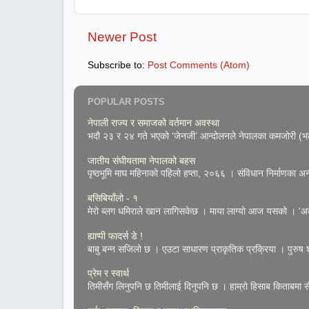
Newer Post
Subscribe to:
Post Comments (Atom)
POPULAR POSTS
नेपाली राज्य र समाजको वर्तमान अवस्था
भदौ २३ र २४ गते भएको ‘जेनजी’ आन्दोलनले नेपालका कमजोरी (भल्
जातीय संघीयतामा नेपालको बहस
पृष्ठभूमि माघ महिनाको पहिलो हप्ता, २०६६ । संविधान निर्माणका अन्तर
बसिबियाँलो - १
मेरो ब्लग धमिराले खान लागिसकेछ । माया लाग्यो आज यसको । 'अके
ह्याप्पी फादर्स डे !
बाबु बन्न सजिलो छ । एउटा साधारण प्राकृतिक प्रक्रिया । पुरुष शुक
प्रेम र स्वार्थ
तिमीसँग लिनुपनि छ तिमीलाई दिनुपनि छ । हाम्रो हिसाब किताबमा सँच