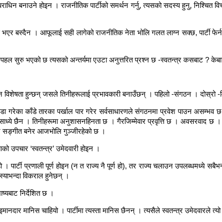
ाधिन बनाउने होइन । राजनीतिक पार्टीको समर्थन गर्नु, त्यसको सदस्य हुनु, निश्चित विचा
 भएर बस्दैन । आफूलाई सही लागेको राजनीतिक नेता भोलि गलत लाग्न सक्छ, पार्टी फेर
ी चहलपहल सुरु भएको छ त्यसको अन्तर्यमा एउटा अनुत्तरित प्रश्न छ -स्वतन्त्र कसबाट ? केब
न विशेषता हुन्छन् जसले तिनीहरूलाई प्रभावकारी बनाउँछन् । पहिलो -संगठन । दोस्रो -वि
खडा गरेका काँडे तारका पर्खाल पार गरेर सर्वसाधारणले संगठनमा प्रवेश पाउन असम्भव छ
ि साध्ये छैन । तिनीहरूमा अनुशासनहिनता छ । गैरजिम्मेवार प्रवृत्ति छ । अवसरवाद छ ।
धुर सङ्गीत बनेर आजभोलि गुञ्जीरहेको छ ।
ाको उपचार ‘स्वतन्त्र’ उमेदवारी होइन ।
। पार्टी प्रणाली पूर्ण होइन (न त राज्य नै पूर्ण हो), तर राज्य चलाउन उपलब्धमध्ये सबैभन्दा
मस्याभन्दा विकराल हुनेछन् ।
ाष्यबाट निर्देशित छ ।
नदार मानिस चाहियो । पार्टीमा त्यस्ता मानिस छैनन् । त्यसैले स्वतन्त्र उमेदवारले त्यो अभ