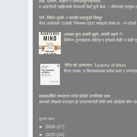
तर्क, प्रमाण, विज्ञान र उत्तरआधुनिकतावाद
म अङ्ग्रेजी साहित्यको विध्यार्थी थिएँ कुनै बेला । जीवनको प्रमुख
जनै, मिशेल फुकोः र कान्छी भाउजुको सिन्दुर
भैरव अर्यालको 'टाउको' निबन्धमा एउटा रमाइलो वाक्य छ –‘म पढेको 
अरूका कुरा कसरी बुझ्ने, कसरी सहने ?!
विभिन्न पुस्तकहरू पढिन्छ र हरेकले केही न केही प
'मेरिट'को अत्याचारः Tyranny of Merit
प्रिय पाठक, म किताबहरूका बारेमा ब्लग र अन्य
काठमाडौँको सम्भ्रान्त वर्गले छरेको उन्नतिको भ्रम
आजको लेखको प्रसङ्ग हो प्रधानमन्त्री केपी शर्मा ओलीको चीन भ्
पूराना ब्लग
►
2026
(27)
►
2025
(24)