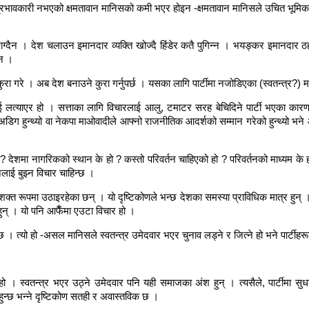
प्रभावकारी नभएको क्षमतावान मानिसको कमी भएर होइन -क्षमतावान मानिसले उचित भूमि
ग्दैन । देश चलाउन इमानदार व्यक्ति खोज्दै हिंडेर कतै पुगिन्न । भयङ्कर इमानदार ठहर
इन ।
का कुरा गरे । अब देश बनाउने कुरा गर्नुपर्छ । यसका लागि पार्टीमा नजोडिएका (स्वतन्त्र?)
लाई लत्याएर हो । सत्ताका लागि विचारलाई आलु, टमाटर सरह बेचिदिने पार्टी भएका कार
अडिग हुन्थ्यो वा नेकपा माओवादीले आफ्नो राजनीतिक आदर्शको सम्मान गरेको हुन्थ्यो 
ो ? देशमा नागरिकको स्थान के हो ? कस्तो परिवर्तन चाहिएको हो ? परिवर्तनको माध्यम के ह
लाई बुझ्न विचार चाहिन्छ ।
क्त रूपमा उठाइरहेका छन् । यो दृष्टिकोणले भन्छ देशका समस्या प्राविधिक मात्र हुन् । द
 हुन् । यो पनि आफैँमा एउटा विचार हो ।
 । त्यो हो -असल मानिसले स्वतन्त्र उमेदवार भएर चुनाव लड्ने र जित्ने हो भने पार्टीहर
ब हो । स्वतन्त्र भएर उठ्ने उमेदवार पनि यही समाजका अंश हुन् । त्यसैले, पार्टीमा सुधा
हुन्छ भन्ने दृष्टिकोण सतही र अवास्तविक छ ।