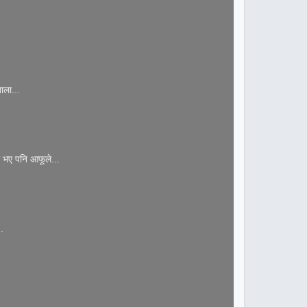
ाला...
 भए पनि आफूले...
.