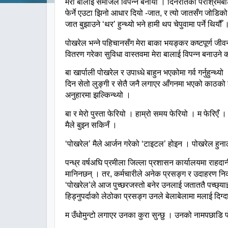
मेरा
बालाई
समाजले
विपन्न
बनायो
।
दिनरातको
परीश्रमब
फेर्ने
एउटा
झिनो
आधार
दियो
-
जात
,
र
त्यो
जातसँग
जोडिको
जात
बुझाउने
‘
थर
’
हुन्थ्यो
भने
हामी
थप
चेपुवामा
पर्ने
थियौँ
पोखरेल
भन्ने
पहिचानसँग
मेरा
बाका
भयङ्कर
कष्टपूर्ण
जीव
वितरण
गरेका
सुविधा
वास्तवमा
मेरा
बालाई
विपन्न
बनाउने
बा
खार्पाली
पोखरेल
र
उपाध्धे
बाहुन
भएकोमा
गर्व
गर्नुहुन्थ्यो
दिन
सेतो
लुङ्गी
र
सेतै
जनै
लगाएर
आँगनमा
भएको
काठको
अनुहारमा
झल्किन्थ्यो
।
बा
र
मेरो
पुस्ता
फेरियो
।
हाम्रो
समय
फेरियो
।
म
फेरिएँ
।
मैले
बुझ्न
सकिनँ
।
‘
पोखरेल
’
मैले
आर्जन
गरेको
‘
टाइटल
’
होइन
।
पोखरेल
हुना
पन्ध्र
वर्षअघि
प्रमीला
जिल्ला
प्रशासन
कार्यालयमा
राहदान
मानिनछन्
।
तर
,
कर्मचारीले
अनेक
प्रसङ्ग
र
उदाहरण
नि
‘
पोखरेल
’
ले
आज
पुच्छरजस्तो
बनेर
उनलाई
जताततै
पच्छ्या
हिड्नुपर्दाको
लेठोका
प्रसङ्ग
उनले
बेलाबेलामा
मलाई
दिग्
म
उँधोमुन्टो
लगाएर
उनका
कुरा
सुन्छु
।
उनको
नामपछाडि