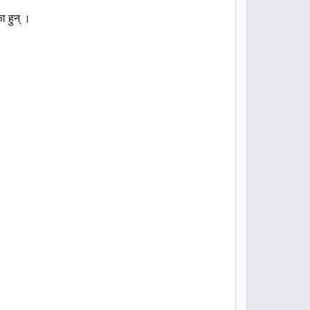
का
हुन्
।