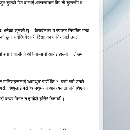
जुन
कुराले
मेरा
बालाई
आत्मसम्मान
दिए
ती
कुरासँग
म
’
े
’
भनेको
सुनेको
छु
।
बेलाबेलामा
म
फ्याट्ट
नियमित
भन्दा
एको
छु
।
मदेखि
बेस्सरी
रिसाएका
मानिसलाई
उनले
ोचना
र
गालीको
असिना
-
पानी
खनिइ
हाल्यो
।
लेखमा
र
मानिसहरूलाई
'
थामथुम
'
पारौँ
कि
?!
यसो
गर्दा
उनले
ैगरी
,
विष्णुलाई
मेरो
'
थामथुम
'
को
आवश्यकता
पनि
थिएन
।
र्दा
पन्ध्र
मिनट
त
हामीले
हाँसेरै
बितायौँ
।