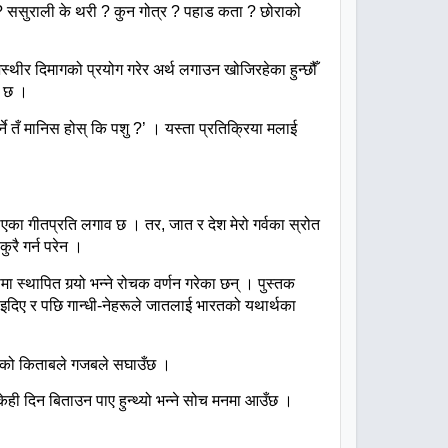
?
ससुराली
के
थरी
?
कुन
गोत्र
?
पहाड
कता
?
छोराको
स्थीर
दिमागको
प्रयोग
गरेर
अर्थ
लगाउन
खोजिरहेका
हुन्छौँ
छ
।
ने
तँ
मानिस
होस्
कि
पशु
?’
।
यस्ता
प्रतिक्रिया
मलाई
ाएका
गीतप्रति
लगाव
छ
।
तर
,
जात
र
देश
मेरो
गर्वका
स्रोत
कुरै
गर्न
परेन
।
पमा
स्थापित
गर्‍यो
भन्ने
रोचक
वर्णन
गरेका
छन्
।
पुस्तक
इदिए
र
पछि
गान्धी
-
नेहरूले
जातलाई
भारतको
यथार्थका
सको
किताबले
गजबले
सघाउँछ
।
केही
दिन
बिताउन
पाए
हुन्थ्यो
भन्ने
सोच
मनमा
आउँछ
।