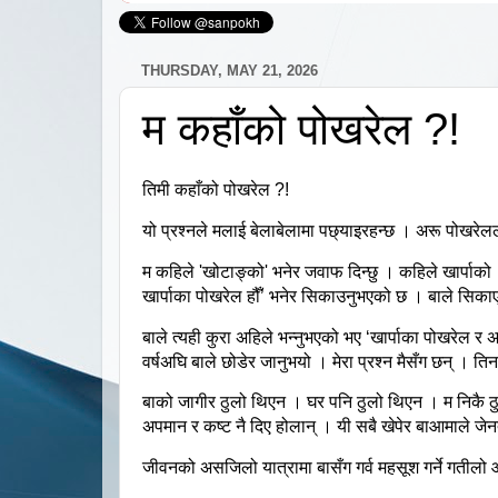
THURSDAY, MAY 21, 2026
म कहाँको पोखरेल ?!
तिमी
कहाँको
पोखरेल
?!
यो
प्रश्नले
मलाई
बेलाबेलामा
पछ्याइरहन्छ
।
अरू
पोखरेल
म
कहिले
'
खोटाङ्को
'
भनेर
जवाफ
दिन्छु
।
कहिले
खार्पाको
खार्पाका
पोखरेल
हौँ
’
भनेर
सिकाउनुभएको
छ
।
बाले
सिका
बाले
त्यही
कुरा
अहिले
भन्नुभएको
भए
‘
खार्पाका
पोखरेल
र
अ
वर्षअघि
बाले
छोडेर
जानुभयो
।
मेरा
प्रश्न
मैसँग
छन्
।
ति
बाको
जागीर
ठुलो
थिएन
।
घर
पनि
ठुलो
थिएन
।
म
निकै
ठ
अपमान
र
कष्ट
नै
दिए
होलान्
।
यी
सबै
खेपेर
बाआमाले
जेन
जीवनको
असजिलो
यात्रामा
बासँग
गर्व
महसूश
गर्ने
गतीलो