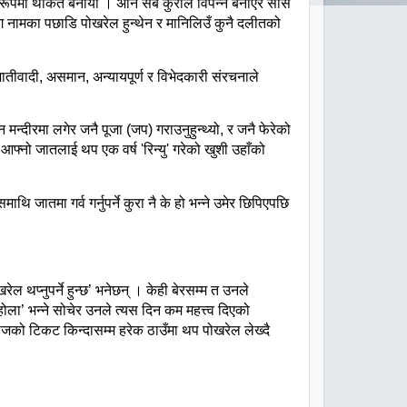
रूपमा
थकित
बनायो
।
अनि
सबै
कुराले
विपन्न
बनाएर
सास
ग
नामका
पछाडि
पोखरेल
हुन्थेन
र
मानिलिउँ
कुनै
दलीतको
ातीवादी
,
असमान
,
अन्यायपूर्ण
र
विभेदकारी
संरचनाले
न
मन्दीरमा
लगेर
जनै
पूजा
(
जप
)
गराउनुहुन्थ्यो
,
र
जनै
फेरेको
आफ्नो
जातलाई
थप
एक
वर्ष
'
रिन्यु
'
गरेको
खुशी
उहाँको
यसमाथि
जातमा
गर्व
गर्नुपर्ने
कुरा
नै
के
हो
भन्ने
उमेर
छिपिएपछि
खरेल
थप्नुपर्ने
हुन्छ
’
भनेछन्
।
केही
बेरसम्म
त
उनले
होला
’
भन्ने
सोचेर
उनले
त्यस
दिन
कम
महत्त्व
दिएको
ाजको
टिकट
किन्दासम्म
हरेक
ठाउँमा
थप
पोखरेल
लेख्दै