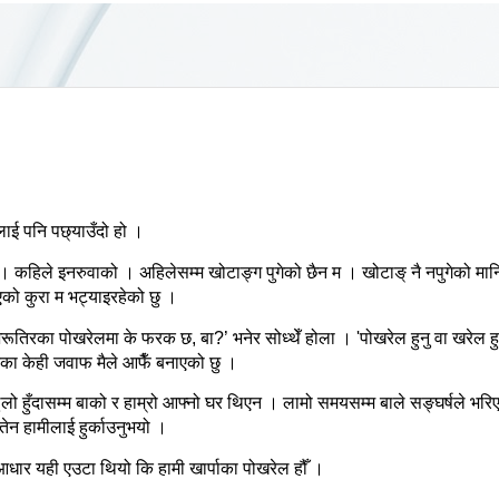
लाई
पनि
पछ्याउँदो
हो
।
।
कहिले
इनरुवाको
।
अहिलेसम्म
खोटाङ्ग
पुगेको
छैन
म
।
खोटाङ्
नै
नपुगेको
मा
एको
कुरा
म
भट्याइरहेको
छु
।
रूतिरका
पोखरेलमा
के
फरक
छ
,
बा
?’
भनेर
सोध्थेँ
होला
।
'
पोखरेल
हुनु
वा
खरेल
ह
नका
केही
जवाफ
मैले
आफैँ
बनाएको
छु
।
ुलो
हुँदासम्म
बाको
र
हाम्रो
आफ्नो
घर
थिएन
।
लामो
समयसम्म
बाले
सङ्घर्षले
भरि
तेन
हामीलाई
हुर्काउनुभयो
।
आधार
यही
एउटा
थियो
कि
हामी
खार्पाका
पोखरेल
हौँ
।