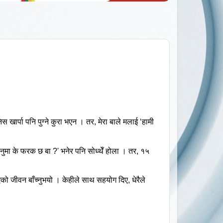
निस
खार्पा
पनि
पुग्ने
कुरा
भएन
।
तर
,
मेरा
बाले
मलाई
‘
हामी
ुनुमा
के
फरक
छ
बा
?'
भनेर
पनि
सोध्थेँ
होला
।
तर
,
१५
एको
जीवन
बाँच्नुभयो
।
केहीले
साथ
सहयोग
दिए
,
धेरैले