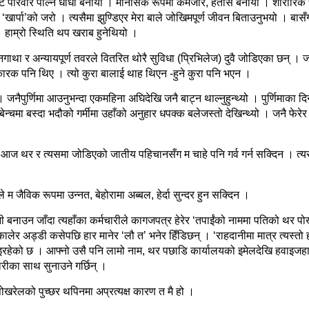
ाट
परिवार
पाल्न
धौधौ
बनायो
।
मानसिक
रूपमा
कमजोर
,
हतास
बनायो
।
शारीरिक
‘
खार्पा
’
को
जरो
।
त्यसैमा
झुण्डिएर
मेरा
बाले
जोखिमपूर्ण
जीवन
बिताउनुभयो
।
बासँ
।
हाम्रो
स्थिति
थप
खराब
हुनेथियो
।
नगाथा
र
अन्यायपूर्ण
तवरले
वितरित
थोरै
सुविधा
(
प्रिभिलेज
)
दुवै
जोडिएका
छन्
।
ज
कारक
पनि
थिए
।
त्यो
कुरा
बालाई
थाह
थिएन
-
हुने
कुरा
पनि
भएन
।
।
जनैपुर्णिमा
आउनुभन्दा
एकमहिना
अघिदेखि
जनै
बाट्न
थाल्नुहुन्थ्यो
।
पुर्णिमाका
दि
बेन्चमा
बस्दा
भदौको
गर्मीमा
उहाँको
अनुहार
धपक्क
बलेजस्तो
देखिन्थ्यो
।
जनै
फेरेर
आज
थर
र
त्यसमा
जोडिएको
जातीय
पहिचानसँग
म
चाहे
पनि
गर्व
गर्न
सक्दिन
।
त्
ले
म
जैविक
रूपमा
उन्नत
,
बेहोरामा
अब्बल
,
हेर्दा
सुन्दर
हुन
सक्दिन
।
ी
बनाउन
जाँदा
त्यहाँका
कर्मचारीले
कागजपत्र
हेरेर
‘
तपाईंको
नाममा
पतिको
थर
पो
कालेर
अड्डी
कसेपछि
हार
मानेर
‘
लौ
त
’
भनेर
हिँडिछन्
।
‘
राहदानीमा
मात्र
त्यस्तो
इरहेको
छ
।
आफ्नो
उसै
पनि
लामो
नाम
,
थर
पछाडि
कार्यालयको
इमेलदेखि
हवाइजह
दारीका
साथ
सुनाउने
गर्छिन्
।
पोखरेलको
पुच्छर
थपिनमा
अप्रत्यक्ष
कारण
त
मै
हो
।