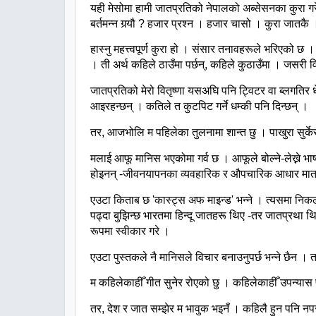
यही
मेसोमा
हामी
जातप्रतिको
नेपालको
अब्सेसनका
कुरा
गर
बर्तमन्न
गर्‍यौ
?
हजार
प्रश्न
।
हजार
चासो
।
कुरा
जातकै
हास्नु
महत्त्वपूर्ण
कुरा
हो
।
संसार
तनावहरूले
भरिएको
छ
।
।
ती
अर्थ
कहिले
ठाउँमा
पर्छन्
,
कहिले
कुठाउँमा
।
जसरी
वि
जातप्रतिको
मेरो
वितृष्णा
यसअघि
पनि
ट्विटर
वा
ब्लगतिर
आइरहन्छन्
।
कतिले
त
कुटपिट
गर्ने
धम्की
पनि
दिन्छन्
।
तर
,
आजभोलि
म
पहिलेका
तुलनामा
शान्त
छु
।
पाखुरा
सुर्के
मलाई
आफू
मानिस
भएकोमा
गर्व
छ
।
आफूले
बोल्ने
-
लेख्ने
भाष
होइनन्
-
जीवनयापनका
व्यवहारिक
र
औपचारिक
आधार
मात
एउटा
किताब
छ
'
कास्ट्स
अफ
माइन्ड
'
भन्ने
।
त्यसमा
निक
पढ्दा
बुझिन्छ
भारतमा
हिन्दू
जातहरू
थिए
-
तर
जातप्रथा
थ
रूपमा
स्वीकार
गरे
।
एउटा
पुस्तकले
नै
मानिसले
विचार
बनाउनुपर्छ
भन्ने
छैन
।
त
म
कहिलेकाहीँ
गीत
सुनेर
रोएको
छु
।
कहिलेकाहीँ
उपन्यास
तर
,
देश
र
जात
सम्झेर
म
भावुक
भइनँ
।
कहिलै
हुन
पनि
नप