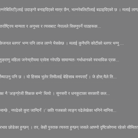
नरेबिलिटी)लाई उदाङ्गो बनाइदिएको मात्र छैन, भल्नरेबलिटीलाई बढाइदिएको छ । मलाई लाग्छ
्राष्ट्रिय मान्यता र अनुभव र त्यसबाट नेपालले सिक्नुपर्ने पाठहरूक...
जनल ब्लगर' भन्न पनि लाज लाग्ने भैसकेछ । मलाई कुनैपनि कोटीको ब्लगर भन्नु ...
्राणु महिला जनेन्द्रीयमा प्रवेश गरेपछि सामान्यतः गर्भाधानको स्वभाविक प्रक...
्याउनु पनि छ । यो हिसाब भुलेर तिमीलाई बेहिसाब मनपराएँ । जे होस् मैले ति...
 लक्ष नै 'अङ्ग्रेजी शिक्षक बन्ने' थियो । सुनसरी र धनकुटाका सरकारी कल...
मान्छे , नपढेको कुरा जान्दिनँ ।’ कति गजबको व्यङ्ग पढेलेखेका भनिने मानिस...
्रभाव छोडेका हुन्छन् । तर, केही पुस्तक त्यस्ता हुन्छन् जसले आफ्नो दृष्टिकोणमा रहेको सीमितत