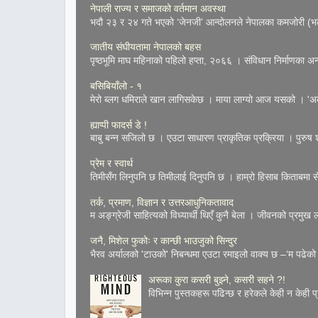
नेपाली राज्य र समाजको वर्तमान अवस्था
भदौ २३ र २४ गते भएको ‘जेनजी’ आन्दोलनले नेपालका कमजोरी (भल्
जातीय संघीयतामा नेपालको बहस
पृष्ठभूमि माघ महिनाको पहिलो हप्ता, २०६६ । संविधान निर्माणका अन्तर
बसिबियाँलो - १
मेरो ब्लग धमिराले खान लागिसकेछ । माया लाग्यो आज यसको । 'अके
ह्याप्पी फादर्स डे !
बाबु बन्न सजिलो छ । एउटा साधारण प्राकृतिक प्रक्रिया । पुरुष शुक
प्रेम र स्वार्थ
तिमीसँग लिनुपनि छ तिमीलाई दिनुपनि छ । हाम्रो हिसाब किताबमा सँच
तर्क, प्रमाण, विज्ञान र उत्तरआधुनिकतावाद
म अङ्ग्रेजी साहित्यको विध्यार्थी थिएँ कुनै बेला । जीवनको प्रमुख
जनै, मिशेल फुकोः र कान्छी भाउजुको सिन्दुर
भैरव अर्यालको 'टाउको' निबन्धमा एउटा रमाइलो वाक्य छ –‘म पढेको 
अरूका कुरा कसरी बुझ्ने, कसरी सहने ?!
विभिन्न पुस्तकहरू पढिन्छ र हरेकले केही न केही प