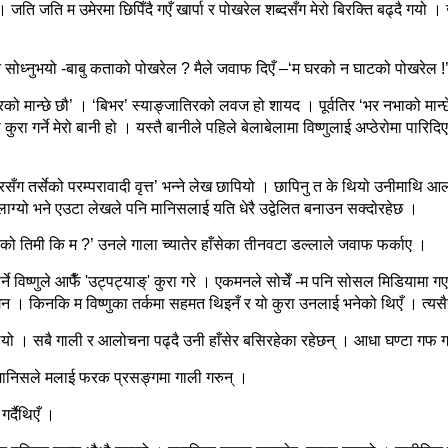
।
जति
जति
म
उमेरमा
छिपिँदै
गएँ
खार्पा
र
पोखरेल
शब्दसँग
मेरो
बिरक्ति
बढ्दै
गयो
।
न
सोध्नुभयो
-
बाबु
कताको
पोखरेल
?
मैले
जवाफ
दिएँ
–‘
म
घरको
न
घाटको
पोखरेल
!
रको
मान्छे
छौ
’
।
‘
बिभर
’
स्याङ्जातिरको
लवज
हो
शायद
।
पूर्वतिर
‘
भर
नभाको
मान्छ
ो
कुरा
गर्ने
मेरो
बानी
हो
।
यस्तै
बानीले
पहिले
बेलाबेलामा
विष्णुलाई
अप्ठेरोमा
पारिदि
चरसँग
तर्सेको
परम्परावादी
वृत्त
’
भन्ने
लेख
छापियो
।
छापिनु
त
के
थियो
उनीमाथि
आल
लाग्यो
भने
एउटा
लेखले
पनि
मानिसलाई
यति
धेरै
उद्वेलित
बनाउन
सक्दोरहेछ
।
रको
तिमी
कि
म
?’
उनले
गाला
च्यातेर
हाँसेका
तीनवटा
डल्लाले
जवाफ
फर्काए
।
्ने
विष्णुले
आफैँ
'
उट्पट्याङ्
'
कुरा
गरे
।
एकमनले
सोचेँ
-
म
पनि
सोसल
मिडियामा
गए
ेन
।
किनकि
म
विष्णुका
तर्कमा
सहमत
थिइनँ
र
यो
कुरा
उनलाई
भनेको
थिएँ
।
त्यस
यो
।
सबै
गाली
र
आलोचना
पढ्दै
उनी
हाँसेर
बसिरहेका
रहेछन्
।
आधा
घण्टा
गफ
ग
मानिसले
मलाई
फरक
प्रसङ्गमा
गाली
गरुन्
।
गर्दैथिएँ
।