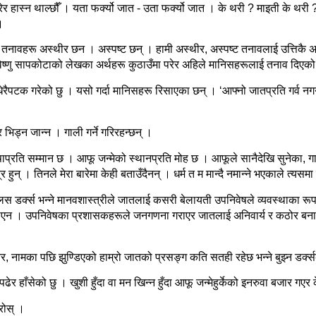
ेर
हास्न
थाल्छौँ
।
यता
फर्क्यो
जात
-
उता
फर्क्यो
जात
।
के
थरी
?
माइती
के
थरी
।
तनावहरू
अस्थीर
छन
।
अस्पष्ट
छन्
।
हामी
अस्थीर
,
अस्पष्ट
तनावलाई
उत्तिकै
अ
ष्णु
सापकोटाको
लेखका
अर्थहरू
कुठाउँमा
परेर
अहिले
मानिसहरूलाई
तनाव
दिएको
धेरैपटक
गरेको
छु
।
यसो
गर्दा
मानिसहरू
रिसाएका
छन्
।
‘
आफ्नो
जातप्रति
गर्व
नगर्
र
भिड्न
जान्न
।
गाली
गर्ने
गरिरहन्छन्
।
ाप्रति
सम्मान
छ
।
आफू
जन्मेको
स्थानप्रति
मोह
छ
।
आफूले
सानैदेखि
सुनेका
,
ग
्र
हुन्
।
तिनले
मेरा
बारेमा
केही
बताउँदैनन्
।
धर्म
त
म
मान्दै
नमान्ने
भएकाले
त्यसमा
लस
डर्क्स
भन्ने
मानवशास्त्रीले
जातलाई
कसरी
बेलायती
उपनिवेषले
व्यवस्थाका
रू
िएन
।
उपनिवेषका
प्रशासकहरूले
जनगणना
गराएर
जातलाई
अनिवार्य
र
कठोर
बना
र
,
नामका
पछि
झुण्डिएको
हाम्रो
जातको
प्रसङ्ग
कति
सतही
रहेछ
भन्ने
बुझ्न
डर्क्
पढेर
हाँसेको
छु
।
खुशी
हुँदा
वा
मन
खिन्न
हुँदा
आफू
जन्मेहुर्केको
इनरुवा
बजार
गएर
रोस्
।