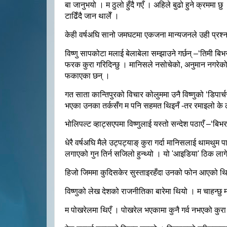
बा
जानुभयो
।
म
ठुलो
हुँदै
गएँ
।
अहिले
बुढो
हुने
क्रममा
छु
टाढिँदै
जान
थालेँ
।
केही
वर्षअघि
सानो
जमघटमा
एकजना
मान्यजनले
उही
प्रश्
विष्णु
सापकोटा
मलाई
बेलाबेला
सम्झाउने
गर्छन्
–‘
तिमी
बिभ
फरक
कुरा
गरिदिन्छु
।
मानिसले
नसोचेको
,
अनुमान
नगरेक
फकाएका
छन्
।
गत
साता
कान्तिपुरको
विचार
कोलुममा
उनै
विष्णुको
‘
डिपार्
भएका
उनका
तर्कसँग
म
पनि
सहमत
थिइनँ
‍-
तर
रमाइलो
के
भोलिपल्ट
व्हाट्सएपमा
विष्णुलाई
यस्तो
सन्देश
पठाएँ
–‘
बिभ
धेरै
वर्षअघि
मैले
उट्पट्याङ्
कुरा
गर्दा
मानिसलाई
थामथुम
पार
लगाएको
गुन
तिर्न
सजिलो
हुन्थ्यो
।
यो
'
आइडिया
'
ठिक
लाग
हिजो
जिममा
कुदिसकेर
सुस्ताइरहँदा
उनको
फोन
आएको
थि
विष्णुको
लेख
देशको
राजनीतिका
बारेमा
थियो
।
म
चाहन्छु
म
पोखरेलमा
थिएँ
।
पोखरेल
भएकामा
कुनै
गर्व
नभएको
कुरा